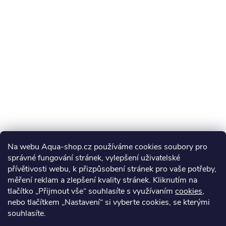
Na webu Aqua-shop.cz používáme cookies soubory pro
správné fungování stránek, vylepšení uživatelské
přívětivosti webu, k přizpůsobení stránek pro vaše potřeby,
měření reklam a zlepšení kvality stránek. Kliknutím na
tlačítko „Přijmout vše“ souhlasíte s využívaním
cookies
,
nebo tlačítkem „Nastavení“ si vyberte cookies, se kterými
souhlasíte.