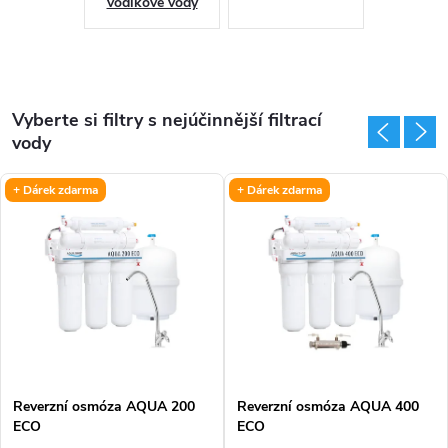
á
vodíkové vody
ž
i
Vyberte si filtry s nejúčinnější filtrací
s
vody
e
+ Dárek zdarma
+ Dárek zdarma
r
v
i
s
Reverzní osmóza AQUA 200
Reverzní osmóza AQUA 400
ECO
ECO