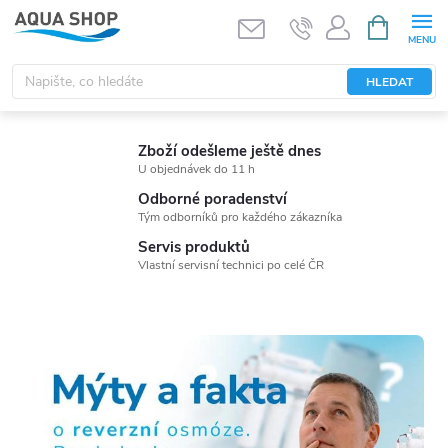
Přejít
NÁKUPNÍ
KOŠÍK
na
obsah
HLEDAT
F
Zboží odešleme ještě dnes
i
U objednávek do 11 h
Odborné poradenství
l
Tým odborníků pro každého zákazníka
Servis produktů
t
Vlastní servisní technici po celé ČR
r
y
n
a