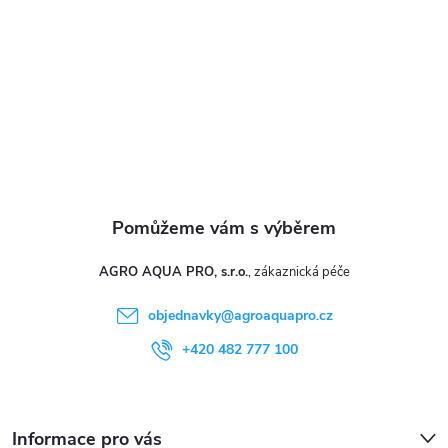
t
í
AGRO AQUA PRO, s.r.o.
objednavky
@
agroaquapro.cz
+420 482 777 100
Informace pro vás