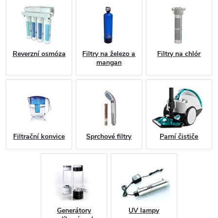
r
o
d
Reverzní osmóza
Filtry na železo a
Filtry na chlór
mangan
e
j
,
m
Filtrační konvice
Sprchové filtry
Parní čističe
o
n
t
Generátory
UV lampy