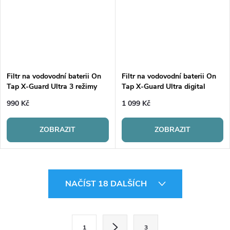
Filtr na vodovodní baterii On
Filtr na vodovodní baterii On
Tap X-Guard Ultra 3 režimy
Tap X-Guard Ultra digital
proudu
990 Kč
1 099 Kč
ZOBRAZIT
ZOBRAZIT
O
NAČÍST 18 DALŠÍCH
v
l
S
1
3