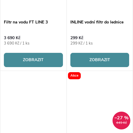
Filtr na vodu FT LINE 3
INLINE vodní filtr do lednice
3 690 Kč
299 Kč
Měrná
Měrná
3 690 Kč / 1 ks
299 Kč / 1 ks
cena:
cena:
ZOBRAZIT
ZOBRAZIT
Akce
–27 %
449 Kč