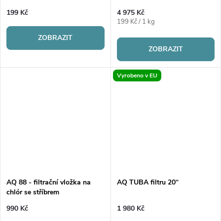
199 Kč
4 975 Kč
Měrná
199 Kč / 1 kg
cena:
ZOBRAZIT
ZOBRAZIT
Vyrobeno v EU
AQ 88 - filtrační vložka na
AQ TUBA filtru 20“
chlór se stříbrem
990 Kč
1 980 Kč