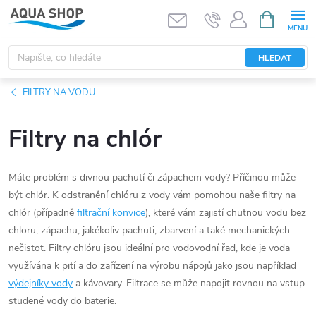
Přejít
NÁKUPNÍ
KOŠÍK
na
obsah
HLEDAT
FILTRY NA VODU
Filtry na chlór
Máte problém s divnou pachutí či zápachem vody?
Příčinou může
být chlór. K odstranění chlóru z vody vám pomohou naše filtry na
chlór (případně
filtrační konvice
), které vám zajistí chutnou vodu bez
chloru, zápachu, jakékoliv pachuti, zbarvení a také mechanických
nečistot.
Filtry chlóru jsou ideální pro vodovodní řad, kde je voda
využívána k pití a do zařízení na výrobu nápojů jako jsou například
výdejníky vody
a kávovary. Filtrace se může napojit rovnou na vstup
studené vody do baterie.