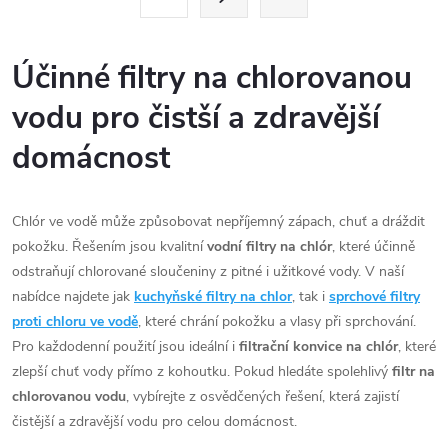
t
á
r
d
á
Účinné filtry na chlorovanou
a
n
vodu pro čistší a zdravější
k
c
o
domácnost
í
v
á
p
Chlór ve vodě může způsobovat nepříjemný zápach, chuť a dráždit
n
pokožku. Řešením jsou kvalitní
vodní filtry na chlór
, které účinně
r
í
odstraňují chlorované sloučeniny z pitné i užitkové vody. V naší
v
nabídce najdete jak
kuchyňské filtry na chlor
, tak i
sprchové filtry
proti chloru ve vodě
, které chrání pokožku a vlasy při sprchování.
k
Pro každodenní použití jsou ideální i
filtrační konvice na chlór
, které
y
zlepší chuť vody přímo z kohoutku. Pokud hledáte spolehlivý
filtr na
chlorovanou vodu
, vybírejte z osvědčených řešení, která zajistí
v
čistější a zdravější vodu pro celou domácnost.