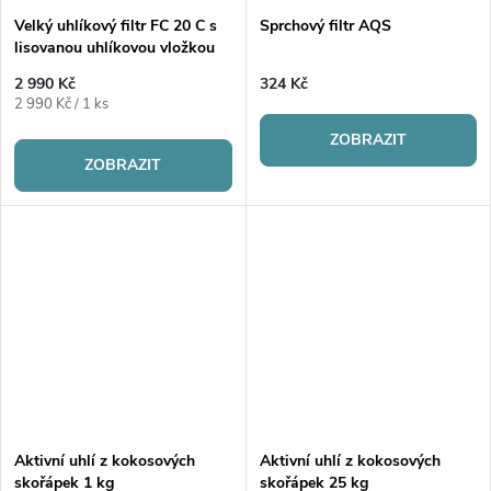
Velký uhlíkový filtr FC 20 C s
Sprchový filtr AQS
lisovanou uhlíkovou vložkou
2 990 Kč
324 Kč
Měrná
2 990 Kč / 1 ks
cena:
ZOBRAZIT
ZOBRAZIT
Aktivní uhlí z kokosových
Aktivní uhlí z kokosových
skořápek 1 kg
skořápek 25 kg