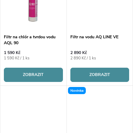
k
t
t
ů
ů
Filtr na chlór a tvrdou vodu
Filtr na vodu AQ LINE VE
AQL 90
1 590 Kč
2 890 Kč
Měrná
Měrná
1 590 Kč / 1 ks
2 890 Kč / 1 ks
cena:
cena:
ZOBRAZIT
ZOBRAZIT
Novinka