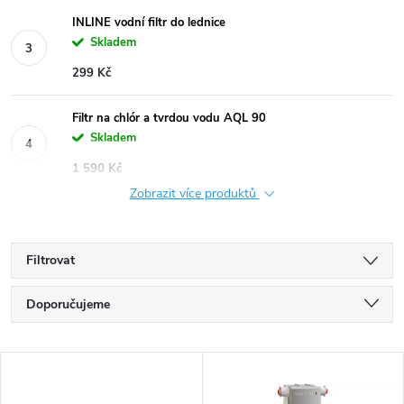
INLINE vodní filtr do lednice
Skladem
299 Kč
Filtr na chlór a tvrdou vodu AQL 90
Skladem
1 590 Kč
Zobrazit více produktů
Filtrovat
Ř
Doporučujeme
a
Nejlevnější
V
Nejdražší
z