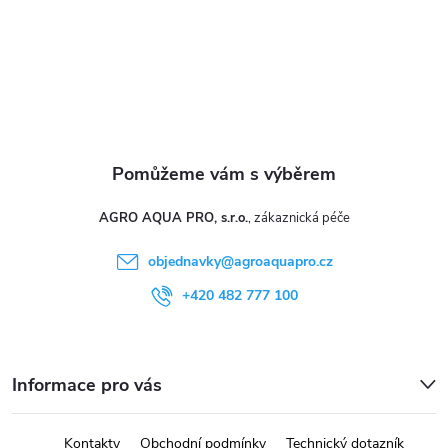
í
AGRO AQUA PRO, s.r.o.
objednavky
@
agroaquapro.cz
+420 482 777 100
Informace pro vás
Kontakty
Obchodní podmínky
Technický dotazník