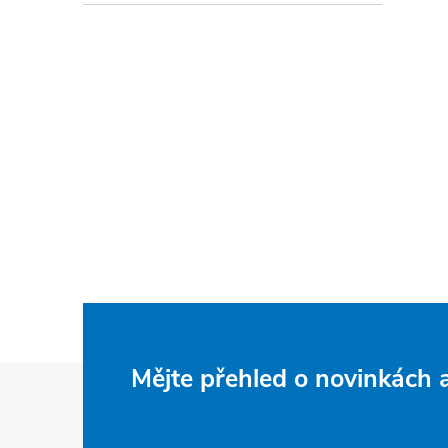
Z
Mějte přehled o novinkách
á