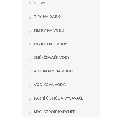
e
SLEVY
l
TIPY NA DÁRKY
FILTRY NA VODU
í
i
DEZINFEKCE VODY
ZMĚKČOVAČE VODY
AUTOMATY NA VODU
VODÍKOVÁ VODA
PARNÍ ČISTIČE A VYSAVAČE
MYCÍ STROJE KÄRCHER