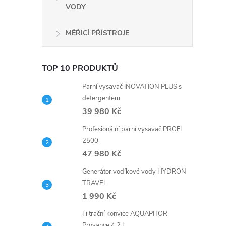
r
VODY
MĚŘICÍ PŘÍSTROJE
TOP 10 PRODUKTŮ
Parní vysavač INOVATION PLUS s
detergentem
39 980 Kč
Profesionální parní vysavač PROFI
2500
i
47 980 Kč
Generátor vodíkové vody HYDRON
TRAVEL
1 990 Kč
Filtrační konvice AQUAPHOR
Provance 4,2 L