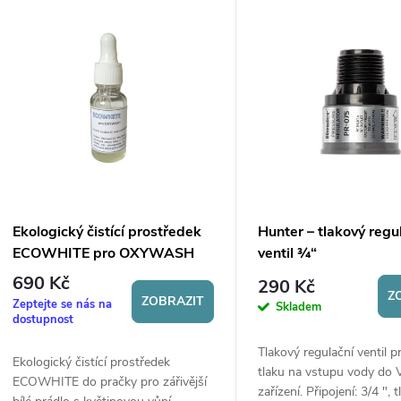
V
e
ý
n
p
p
s
r
p
Ekologický čistící prostředek
Hunter – tlakový regu
o
ECOWHITE pro OXYWASH
ventil ¾“
r
690 Kč
290 Kč
d
Z
ZOBRAZIT
Zeptejte se nás na
Skladem
o
dostupnost
u
Tlakový regulační ventil p
d
Ekologický čistící prostředek
tlaku na vstupu vody do
ECOWHITE do pračky pro zářivější
k
zařízení. Připojení: 3/4 ", 