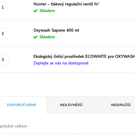
Hunter – tlakový regulační ventil ¾“
Skladem
Oxywash Sapone 400 ml
Skladem
Ekologický čistící prostředek ECOWHITE pro OXYWAS
Zeptejte se nás na dostupnost
Ř
DOPORUČUJEME
NEJLEVNĚJŠÍ
NEJDRAŽŠÍ
a
položek celkem
z