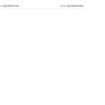
že prádlo bude dokonale čisté a
d:
AQC0001343
Kód:
AQC0001466
svěží, jemné na dotyk. Přípravek je
určený...