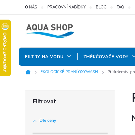
Přejít
O NÁS
PRACOVNÍ NABÍDKY
BLOG
FAQ
na
obsah
FILTRY NA VODU
ZMĚKČOVAČE VODY
EKOLOGICKÉ PRANÍ OXYWASH
Příslušenství
Domů
P
o
Dle ceny
s