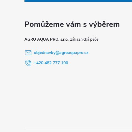
p
a
t
AGRO AQUA PRO, s.r.o.
í
objednavky
@
agroaquapro.cz
+420 482 777 100