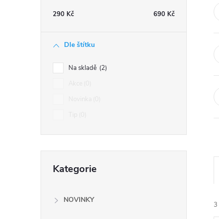
t
290
Kč
690
Kč
r
Dle štítku
a
Na skladě
2
n
Akce
0
Novinka
0
n
Tip
0
í
p
Přeskočit
Kategorie
kategorie
a
n
NOVINKY
3