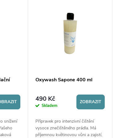
lační
Oxywash Sapone 400 ml
490 Kč
OBRAZIT
ZOBRAZIT
Skladem
ro snížení
Přípravek pro intenzivní čištění
 Vašeho
vysoce znečištěného prádla. Má
tlaková
příjemnou květinovou vůni a zajistí,