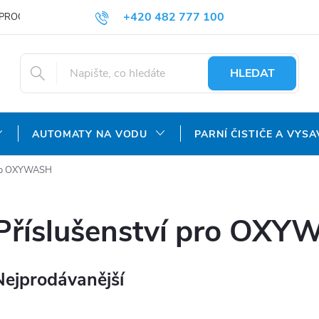
+420 482 777 100
PROČ NAKUPOVAT U NÁS?
DOPRAVA A PLATBA
OBCHODNÍ P
objednavky@agroaquapro.cz
HLEDAT
AUTOMATY NA VODU
PARNÍ ČISTIČE A VYSA
 pro OXYWASH
Příslušenství pro OX
Nejprodávanější