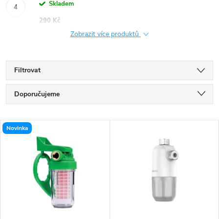
Skladem
290 Kč
Zobrazit více produktů
Filtrovat
Ř
Doporučujeme
a
Nejlevnější
V
Novinka
Nejdražší
z
ý
Nejprodávanější
e
p
Abecedně
n
i
í