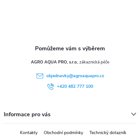
k
y
v
ý
p
i
AGRO AQUA PRO, s.r.o.
s
objednavky
@
agroaquapro.cz
u
+420 482 777 100
Informace pro vás
Kontakty
Obchodní podmínky
Technický dotazník