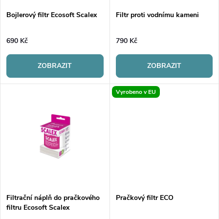
s
p
Bojlerový filtr Ecosoft Scalex
Filtr proti vodnímu kameni
p
r
690 Kč
790 Kč
r
o
ZOBRAZIT
ZOBRAZIT
o
d
Vyrobeno v EU
d
u
u
k
k
t
t
ů
ů
Filtrační náplň do pračkového
Pračkový filtr ECO
filtru Ecosoft Scalex