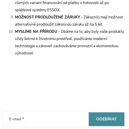
různých variant financování od platby v hotovosti až po
splátkové systémy ESSOX.
MOŽNOST PRODLOUŽENÉ ZÁRUKY
- Zákazníci mají možnost
alternativně prodloužit zákonnou záruku až na 5 let.
MYSLÍME NA PŘÍRODU
- Dbáme na to, aby byly naše produkty
vždy šetrné k životnímu prostředí, používáme moderní
technologie a zároveň zachováváme provozní a ekonomickou
výhodnost.
Mějte přehled o novinkách
a slevách
Z
á
E-mail
ODEBÍRAT