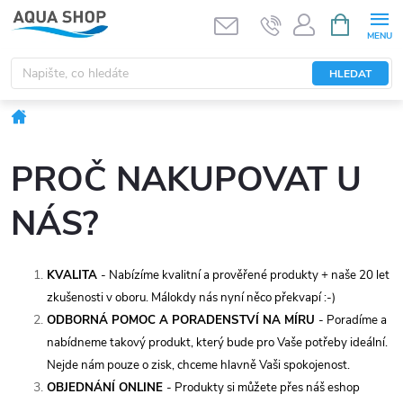
Přejít
NÁKUPNÍ
KOŠÍK
na
obsah
HLEDAT
Domů
PROČ NAKUPOVAT U
NÁS?
KVALITA
-
Nabízíme kvalitní a prověřené produkty + naše 20 let
zkušenosti v oboru. Málokdy nás nyní něco překvapí :-)
ODBORNÁ POMOC A PORADENSTVÍ NA MÍRU
- Poradíme a
nabídneme takový produkt, který bude pro Vaše potřeby ideální.
Nejde nám pouze o zisk, chceme hlavně Vaši spokojenost.
OBJEDNÁNÍ ONLINE
- Produkty si můžete přes náš eshop