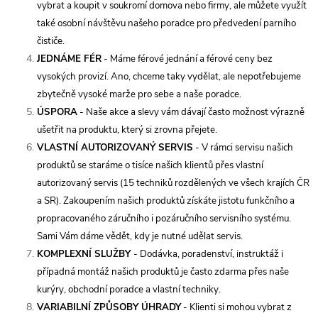
vybrat a koupit v soukromí domova nebo firmy, ale můžete využít
také osobní návštěvu našeho poradce pro předvedení parního
čističe.
JEDNÁME FÉR
- Máme férové jednání a férové ceny bez
vysokých provizí. Ano, chceme taky vydělat, ale nepotřebujeme
zbytečně vysoké marže pro sebe a naše poradce.
ÚSPORA
- Naše akce a slevy vám dávají často možnost výrazně
ušetřit na produktu, který si zrovna přejete.
VLASTNÍ AUTORIZOVANÝ SERVIS
- V rámci servisu našich
produktů se staráme o tisíce našich klientů přes vlastní
autorizovaný servis (15 techniků rozdělených ve všech krajích ČR
a SR). Zakoupením našich produktů získáte jistotu funkčního a
propracovaného záručního i pozáručního servisního systému.
Sami Vám dáme vědět, kdy je nutné udělat servis.
KOMPLEXNÍ SLUŽBY
- Dodávka, poradenství, instruktáž i
případná montáž našich produktů je často zdarma přes naše
kurýry, obchodní poradce a vlastní techniky.
VARIABILNÍ ZPŮSOBY ÚHRADY
- Klienti si mohou vybrat z