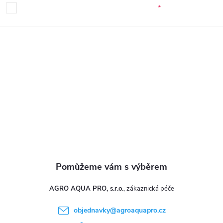
p
Souhlasím se zpracováním osobních údajů.
a
t
í
AGRO AQUA PRO, s.r.o.
objednavky
@
agroaquapro.cz