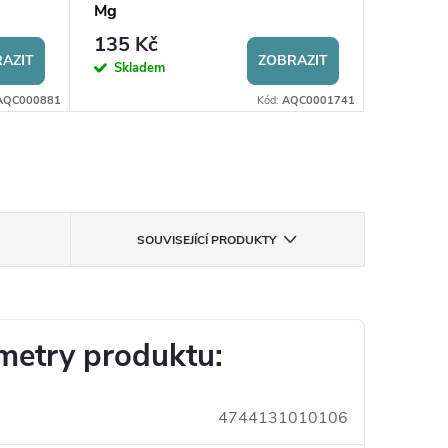
Mg
135 Kč
AZIT
ZOBRAZIT
Skladem
AQC000881
Kód:
AQC0001741
SOUVISEJÍCÍ PRODUKTY
metry produktu:
4744131010106