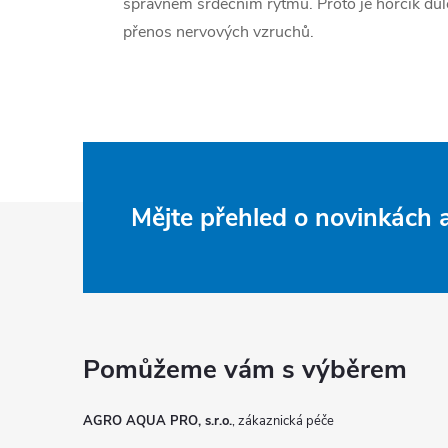
správném srdečním rytmu. Proto je hořčík důle
přenos nervových vzruchů.
Z
Mějte přehled o novinkách
á
p
a
t
AGRO AQUA PRO, s.r.o.