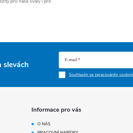
žitý pro naše svaly i pro
E-mail
a slevách
Souhlasím se zpracováním osobníc
Informace pro vás
O NÁS
PRACOVNÍ NABÍDKY