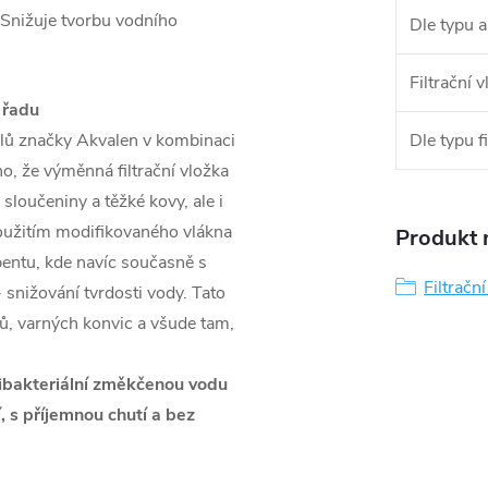
. Snižuje tvorbu vodního
Dle typu a
Filtrační 
 řadu
iálů značky Akvalen v kombinaci
Dle typu fi
o, že výměnná filtrační vložka
sloučeniny a těžké kovy, ale i
použitím modifikovaného vlákna
Produkt n
rbentu, kde navíc současně s
Filtračn
- snižování tvrdosti vody. Tato
rů, varných konvic a všude tam,
ntibakteriální změkčenou vodu
, s příjemnou chutí a bez