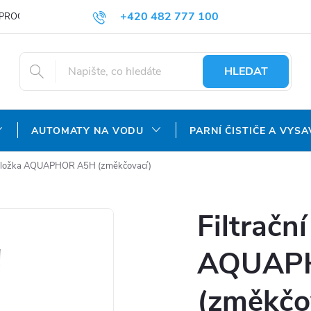
+420 482 777 100
PROČ NAKUPOVAT U NÁS?
DOPRAVA A PLATBA
OBCHODNÍ P
objednavky@agroaquapro.cz
HLEDAT
AUTOMATY NA VODU
PARNÍ ČISTIČE A VYSA
í vložka AQUAPHOR A5H (změkčovací)
Filtračn
AQUAP
(změkčo