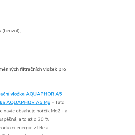
y (benzol),
ýměnných filtračních vložek pro
trační vložka AQUAPHOR A5
ložka AQUAPHOR A5 Mg
-
Tato
ale navíc obsahuje
hořčík Mg2+ a
rospěšná, a to až o 30 %
odukci energie v těle a