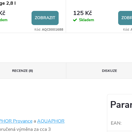
ge 2,8 l
Kč
125 Kč
ZOBRAZIT
ZOBR
adem
Skladem
Kód:
AQC0001688
Kód:
RECENZE (8)
DISKUZE
Para
HOR Provance
a
AQUAPHOR
EAN
:
oporučená výměna za cca 3