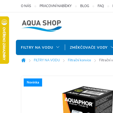
Přejít
O NÁS
PRACOVNÍ NABÍDKY
BLOG
FAQ
na
obsah
FILTRY NA VODU
ZMĚKČOVAČE VODY
FILTRY NA VODU
Filtrační konvice
Filtračn
Domů
Novinka