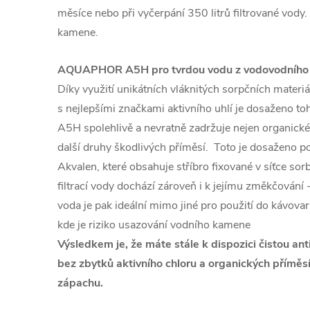
měsíce nebo při vyčerpání 350 litrů filtrované vody
kamene.
AQUAPHOR A5H pro tvrdou vodu z vodovodního
Díky využití unikátních vláknitých sorpčních mater
s nejlepšími značkami aktivního uhlí je dosaženo toh
A5H spolehlivě a nevratně zadržuje nejen organické 
další druhy škodlivých příměsí. Toto je dosaženo 
Akvalen, které obsahuje stříbro fixované v síťce so
filtrací vody dochází zároveň i k jejímu změkčování 
voda je pak ideální mimo jiné pro použití do kávova
kde je riziko usazování vodního kamene
Výsledkem je, že máte stále k dispozici čistou a
bez zbytků aktivního chloru a organických příměsí
zápachu.