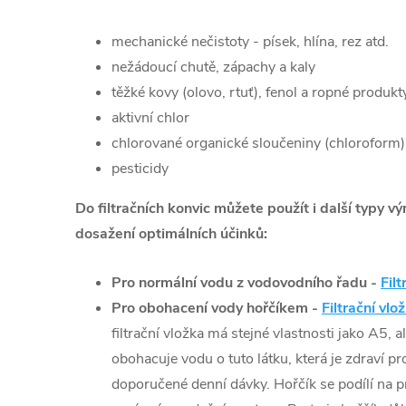
mechanické nečistoty - písek, hlína, rez atd.
nežádoucí chutě, zápachy a kaly
těžké kovy (olovo, rtuť), fenol a ropné produkt
aktivní chlor
chlorované organické sloučeniny (chloroform)
pesticidy
Do filtračních konvic můžete použít i další typy v
dosažení optimálních účinků:
Pro normální vodu z vodovodního řadu -
Fil
Pro obohacení vody hořčíkem -
Filtrační v
filtrační vložka má stejné vlastnosti jako A5, 
obohacuje vodu o tuto látku, která je zdraví p
doporučené denní dávky. Hořčík se podílí na pr