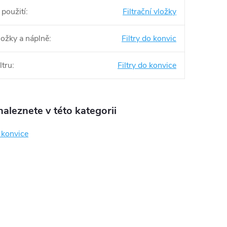
 použití
:
Filtrační vložky
vložky a náplně
:
Filtry do konvic
ltru
:
Filtry do konvice
aleznete v této kategorii
í konvice