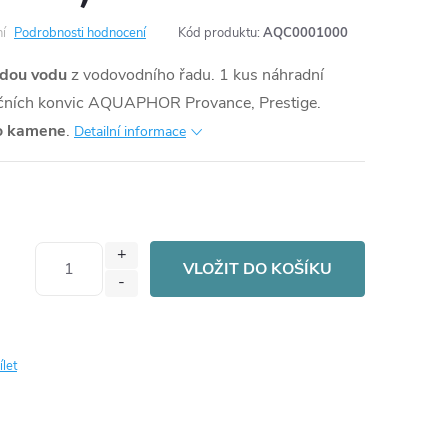
í
Podrobnosti hodnocení
Kód produktu:
AQC0001000
vrdou vodu
z vodovodního řadu. 1 kus náhradní
ltračních konvic AQUAPHOR Provance, Prestige.
ho kamene
.
Detailní informace
VLOŽIT DO KOŠÍKU
ílet