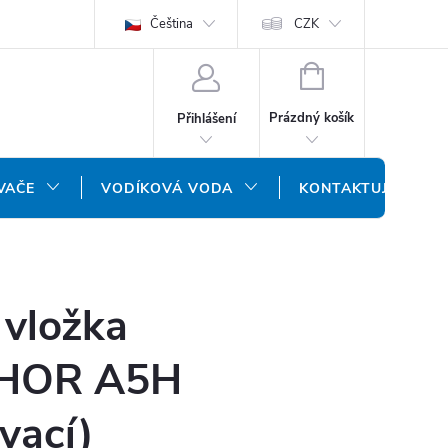
ODMÍNKY
OCHRANA OSOBNÍCH ÚDAJŮ
Čeština
CZK
NÁŠ SLOVENSKÝ E-SH
NÁKUPNÍ
KOŠÍK
Prázdný košík
Přihlášení
VAČE
VODÍKOVÁ VODA
KONTAKTUJTE NÁS
í vložka
HOR A5H
vací)