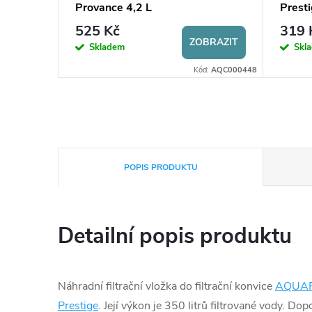
Provance 4,2 L
Presti
525 Kč
319 
ZOBRAZIT
Skladem
Skl
Kód:
AQC000448
POPIS PRODUKTU
Detailní popis produktu
Náhradní filtrační vložka do filtrační konvice
AQUAP
Prestige
. Její výkon je 350 litrů filtrované vody. D