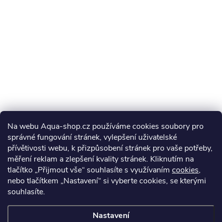
Na webu Aqua-shop.cz používáme cookies soubory pro
správné fungování stránek, vylepšení uživatelské
přívětivosti webu, k přizpůsobení stránek pro vaše potřeby,
měření reklam a zlepšení kvality stránek. Kliknutím na
tlačítko „Přijmout vše“ souhlasíte s využívaním
cookies
,
nebo tlačítkem „Nastavení“ si vyberte cookies, se kterými
souhlasíte.
Nastavení