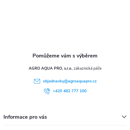
ý
í
p
i
s
u
AGRO AQUA PRO, s.r.o.
objednavky
@
agroaquapro.cz
+420 482 777 100
Informace pro vás