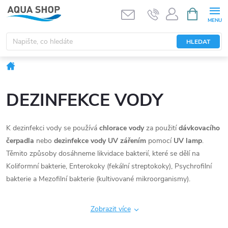
Přejít
NÁKUPNÍ
KOŠÍK
na
obsah
HLEDAT
Domů
DEZINFEKCE VODY
K dezinfekci vody se používá
chlorace vody
za použití
dávkovacího
čerpadla
nebo
dezinfekce vody UV zářením
pomocí
UV lamp
.
Těmito způsoby dosáhneme likvidace bakterií, které se dělí na
Koliformní bakterie, Enterokoky (fekální streptokoky), Psychrofilní
bakterie a Mezofilní bakterie (kultivované mikroorganismy).
Zobrazit více