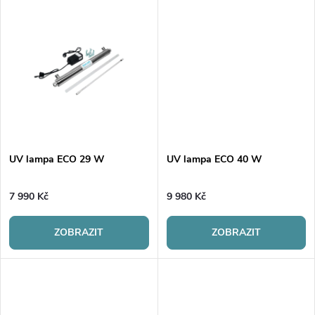
d
d
u
u
k
k
t
t
ů
ů
UV lampa ECO 29 W
UV lampa ECO 40 W
7 990 Kč
9 980 Kč
ZOBRAZIT
ZOBRAZIT