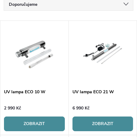
Ř
Doporučujeme
a
Nejlevnější
V
Nejdražší
z
ý
Nejprodávanější
e
p
Abecedně
n
i
í
s
p
UV lampa ECO 10 W
UV lampa ECO 21 W
p
r
2 990 Kč
6 990 Kč
r
o
ZOBRAZIT
ZOBRAZIT
o