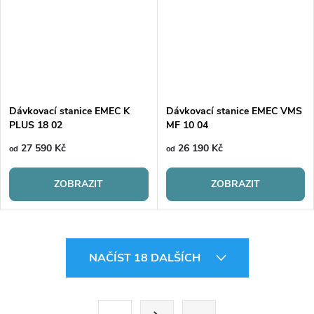
Dávkovací stanice EMEC K
Dávkovací stanice EMEC VMS
PLUS 18 02
MF 10 04
27 590 Kč
26 190 Kč
od
od
ZOBRAZIT
ZOBRAZIT
O
NAČÍST 18 DALŠÍCH
v
l
S