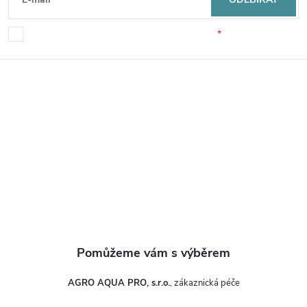
á
p
Souhlasím se zpracováním osobních údajů.
a
t
í
AGRO AQUA PRO, s.r.o.