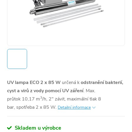
UV lampa ECO 2 x 85 W
určená k
odstranění bakterií,
cyst a virů z vody pomocí UV záření
. Max.
3
průtok 10,17
m
/h,
2"
závit, m
aximální tlak 8
bar,
spotřeba 2 x 85 W.
Detailní informace
Skladem u výrobce