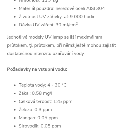
Hmotnost: 1
1,7 kg
Materiál pouzdra:
nerezové oceli AISI 304
Životnost UV zářivky: až
9 000 hodin
2
Dávka UV záření: 30 mJ/cm
Jednotlivé modely UV lamp se liší maximálním
průtokem, tj. průtokem, při němž ještě mohou zajistit
dostatečnou intenzitu ozařování vody.
Požadavky na vstupní vodu:
Teplota vody: 4 - 30 °C
Zákal: 0,58 mg/l
Celková tvrdost: 125 ppm
Železo: 0,3 ppm
Mangan: 0,05 ppm
Sirovodík: 0,05 ppm