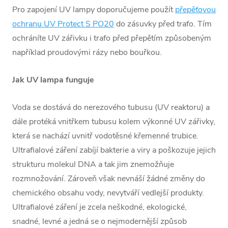
Pro zapojení UV lampy doporučujeme použít
přepěťovou
ochranu
UV Protect S PO20
do zásuvky před trafo. Tím
ochráníte UV zářivku i trafo před přepětím způsobeným
například proudovými rázy nebo bouřkou.
Jak UV lampa funguje
Voda se dostává do nerezového tubusu (UV reaktoru) a
dále protéká vnitřkem tubusu kolem výkonné UV zářivky,
která se nachází uvnitř vodotěsné křemenné trubice.
Ultrafialové záření zabíjí bakterie a viry a poškozuje jejich
strukturu molekul DNA a tak jim znemožňuje
rozmnožování. Zároveň však nevnáší žádné změny do
chemického obsahu vody, nevytváří vedlejší produkty.
Ultrafialové záření je zcela neškodné, ekologické,
snadné, levné a jedná se o nejmodernější způsob