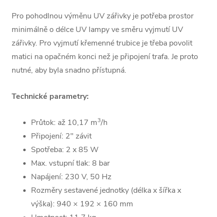
Pro pohodlnou výměnu UV zářivky je potřeba prostor
minimálně o délce UV lampy ve směru vyjmutí UV
zářivky. Pro vyjmutí křemenné trubice je třeba povolit
matici na opačném konci než je připojení trafa. Je proto
nutné, aby byla snadno přístupná.
Technické parametry:
3
Průtok: až
10,17
m
/h
Připojení:
2"
závit
Spotřeba: 2 x 85 W
Max. vstupní tlak: 8 bar
Napájení: 230 V, 50 Hz
Rozměry sestavené jednotky (délka x šířka x
výška):
940 × 192 × 160 mm