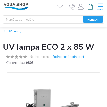
Přejít
NÁKUPNÍ
KOŠÍK
na
obsah
HLEDAT
UV lampy
UV lampa ECO 2 x 85 W
Neohodnoceno
Podrobnosti hodnocení
Kód produktu:
9806