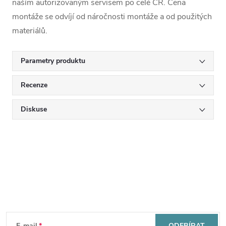
naším autorizovaným servisem po celé ČR. Cena
montáže se odvíjí od náročnosti montáže a od použitých
materiálů.
Parametry produktu
Recenze
Diskuse
Mějte přehled o novinkách
a slevách
Z
E-mail
ODEBÍRAT