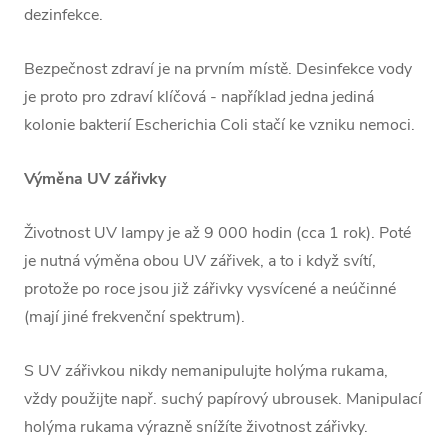
dezinfekce.
Bezpečnost zdraví je na prvním místě. Desinfekce vody
je proto pro zdraví klíčová - například jedna jediná
kolonie bakterií Escherichia Coli stačí ke vzniku nemoci.
Výměna UV zářivky
Životnost UV lampy je
až 9 000 hodin (cca 1
rok). Poté
je nutná výměna obou UV zářivek, a to i když svítí,
protože po roce jsou již zářivky vysvícené a neúčinné
(mají jiné frekvenční spektrum).
S UV zářivkou nikdy nemanipulujte holýma rukama,
vždy použijte např. suchý papírový ubrousek. Manipulací
holýma rukama výrazně snížíte životnost zářivky.