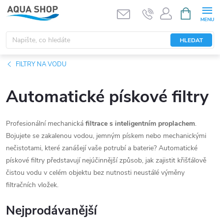
Přejít
NÁKUPNÍ
KOŠÍK
na
obsah
HLEDAT
FILTRY NA VODU
Automatické pískové filtry
Profesionální mechanická
filtrace s inteligentním proplachem
.
Bojujete se zakalenou vodou, jemným pískem nebo mechanickými
nečistotami, které zanášejí vaše potrubí a baterie? Automatické
pískové filtry představují nejúčinnější způsob, jak zajistit křišťálově
čistou vodu v celém objektu bez nutnosti neustálé výměny
filtračních vložek.
Nejprodávanější