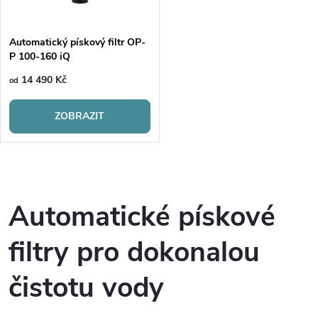
í
s
p
Automatický pískový filtr OP-
P 100-160 iQ
p
r
14 490 Kč
od
r
o
ZOBRAZIT
o
d
d
O
u
u
v
Automatické pískové
k
l
k
filtry pro dokonalou
t
á
t
čistotu vody
d
ů