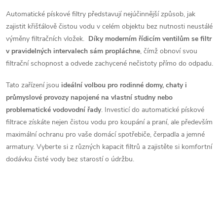
ů
a
Automatické pískové filtry představují nejúčinnější způsob, jak
c
zajistit křišťálově čistou vodu v celém objektu bez nutnosti neustálé
výměny filtračních vložek.
Díky moderním řídicím ventilům se filtr
í
v pravidelných intervalech sám propláchne
, čímž obnoví svou
p
filtrační schopnost a odvede zachycené nečistoty přímo do odpadu.
r
Tato zařízení jsou
ideální volbou pro rodinné domy, chaty i
průmyslové provozy napojené na vlastní studny nebo
v
problematické vodovodní řady
. Investicí do automatické pískové
k
filtrace získáte nejen čistou vodu pro koupání a praní, ale především
maximální ochranu pro vaše domácí spotřebiče, čerpadla a jemné
y
armatury. Vyberte si z různých kapacit filtrů a zajistěte si komfortní
v
dodávku čisté vody bez starostí o údržbu.
ý
p