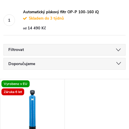
Automatický pískový filtr OP-P 100-160 iQ
Skladem do 3 týdnů
14 490 Kč
od
Filtrovat
Ř
Doporučujeme
a
Nejlevnější
V
Vyrobeno v EU
Nejdražší
z
Záruka 6 let
ý
Nejprodávanější
e
p
Abecedně
n
i