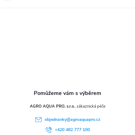
p
a
t
í
AGRO AQUA PRO, s.r.o.
objednavky
@
agroaquapro.cz
+420 482 777 100