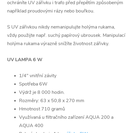
ochráníte UV zářivku i trafo před přepětím způsobeným
například proudovými rázy nebo bouřkou.
S UV zářivkou nikdy nemanipulujte holýma rukama,
vždy použijte např. suchý papírový ubrousek. Manipulací
holýma rukama výrazně snížíte životnost zářivky.
UV LAMPA 6 W
1/4" vnitřní závity
Spotřeba 6W
Výdrž je 8 000 hodin.
Rozměry: 63 x 50,8 x 270 mm
Hmotnost 710 gramů
Využívaná u filtračního zařízení AQUA 200 a
AQUA 400