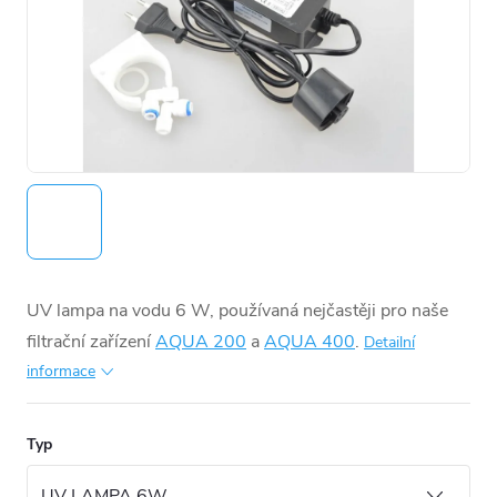
UV lampa na vodu 6 W, používaná nejčastěji pro naše
filtrační zařízení
AQUA 200
a
AQUA 400
.
Detailní
informace
Typ