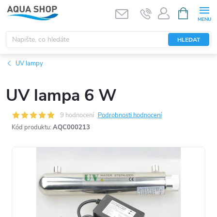
Přejít
NÁKUPNÍ
KOŠÍK
na
obsah
HLEDAT
UV lampy
UV lampa 6 W
9 hodnocení
Podrobnosti hodnocení
Kód produktu:
AQC000213