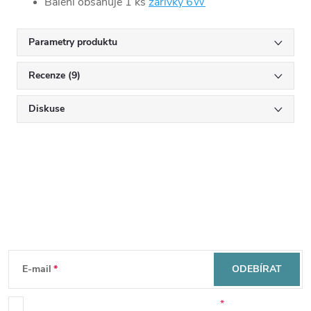
Balení obsahuje 1 ks
zářivky 6W
Parametry produktu
Recenze (9)
Diskuse
Mějte přehled o novinkách
a slevách
Z
á
E-mail
ODEBÍRAT
Souhlasím se zpracováním osobních údajů.