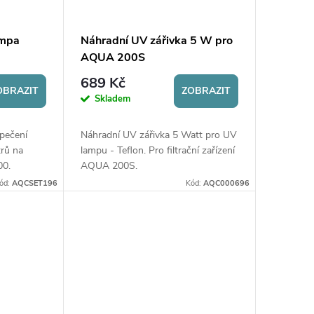
umpa
Náhradní UV zářivka 5 W pro
AQUA 200S
689 Kč
OBRAZIT
ZOBRAZIT
Skladem
pečení
Náhradní UV zářivka 5 Watt pro UV
trů na
lampu - Teflon. Pro filtrační zařízení
00.
AQUA 200S.
ód:
AQCSET196
Kód:
AQC000696