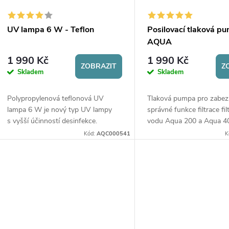
UV lampa 6 W - Teflon
Posilovací tlaková p
AQUA
1 990 Kč
1 990 Kč
ZOBRAZIT
Z
Skladem
Skladem
Polypropylenová teflonová UV
Tlaková pumpa pro zabez
lampa 6 W je nový typ UV lampy
správné funkce filtrace fil
s vyšší účinností desinfekce.
vodu Aqua 200 a Aqua 4
Kód:
AQC000541
K