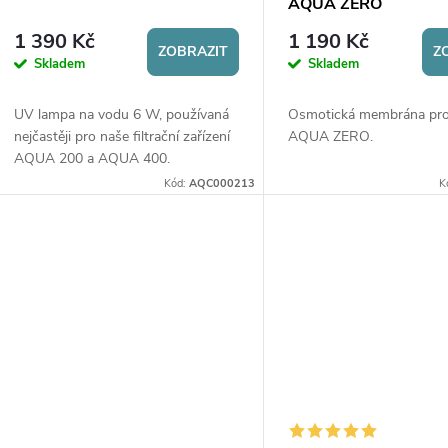
o
AQUA ZERO
r
1 390 Kč
1 190 Kč
d
ZOBRAZIT
Z
Skladem
Skladem
o
u
UV lampa na vodu 6 W, používaná
Osmotická membrána pro 
d
nejčastěji pro naše filtrační zařízení
AQUA ZERO.
k
AQUA 200 a AQUA 400.
u
Kód:
AQC000213
K
t
k
ů
t
ů