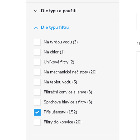
e
Dle typu a použití
l
Dle typu filtru
Na tvrdou vodu
3
1
Na chlor
1
Uhlíkové filtry
2
Na mechanické nečistoty
20
Na teplou vodu
5
Filtrační konvice a lahve
3
í
i
Sprchové hlavice s filtry
3
Příslušenství
152
Filtry do konvice
20