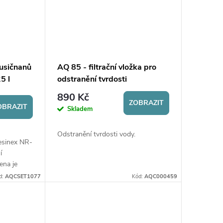
usičnanů
AQ 85 - filtrační vložka pro
5 l
odstranění tvrdosti
890 Kč
ZOBRAZIT
OBRAZIT
Skladem
Odstranění tvrdosti vody.
Resinex NR-
í
ena je
vá se po
d:
AQCSET1077
Kód:
AQC000459