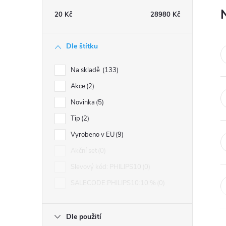
t
20
Kč
28980
Kč
r
Dle štítku
a
Na skladě
133
n
Akce
2
Novinka
5
n
Tip
2
í
Vyrobeno v EU
9
Akční set
0
p
Slevový kód: PHILIPS10
0
a
SALECODE:PHILIPS10:10:%
0
n
Dle použití