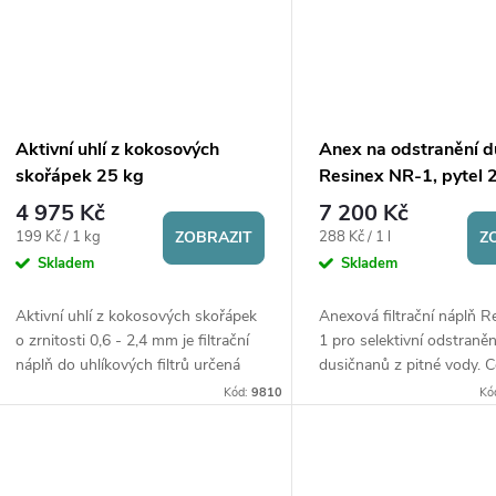
Aktivní uhlí z kokosových
Anex na odstranění d
skořápek 25 kg
Resinex NR-1, pytel 2
4 975 Kč
7 200 Kč
Měrná
Měrná
199 Kč / 1 kg
288 Kč / 1 l
ZOBRAZIT
Z
cena:
cena:
Skladem
Skladem
Aktivní uhlí z kokosových skořápek
Anexová filtrační náplň 
o zrnitosti 0,6 - 2,4 mm je filtrační
1 pro selektivní odstraněn
náplň do uhlíkových filtrů určená
dusičnanů z pitné vody. C
pro úpravu vody pro pitné účely.
288 Kč za 1 litr. Objedná
Kód:
9810
Kó
Pomáhá odstraňovat chlor,...
pytlích (25 l).