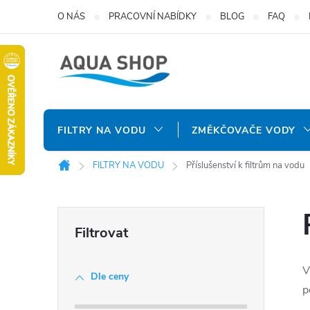
Přejít
O NÁS
PRACOVNÍ NABÍDKY
BLOG
FAQ
na
obsah
FILTRY NA VODU
ZMĚKČOVAČE VODY
FILTRY NA VODU
Příslušenství k filtrům na vodu
Domů
P
o
V
Dle ceny
s
p