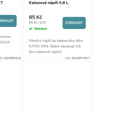
CT
Katexová náplň 0,8 L
85 Kč
OBRAZIT
Měrná
85 Kč / 0.8 l
ZOBRAZIT
cena:
Skladem
ochranu
Filtrační náplň do katexového filtru
ru AQUA
KATEX MINI. Balení obsahuje 0,8
litru katexové náplně.
ód:
AQC000319
Kód:
AQCSET1017