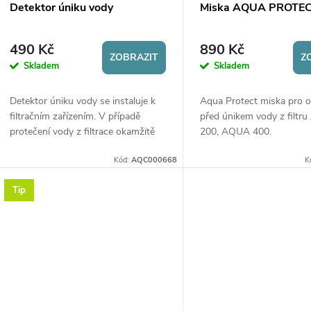
Detektor úniku vody
Miska AQUA PROTE
490 Kč
890 Kč
ZOBRAZIT
Z
Skladem
Skladem
Detektor úniku vody se instaluje k
Aqua Protect miska pro 
filtračním zařízením. V případě
před únikem vody z filt
protečení vody z filtrace okamžitě
200, AQUA 400.
uzavírací ventil uzavírá přívod vody.
Kód:
AQC000668
K
Tip