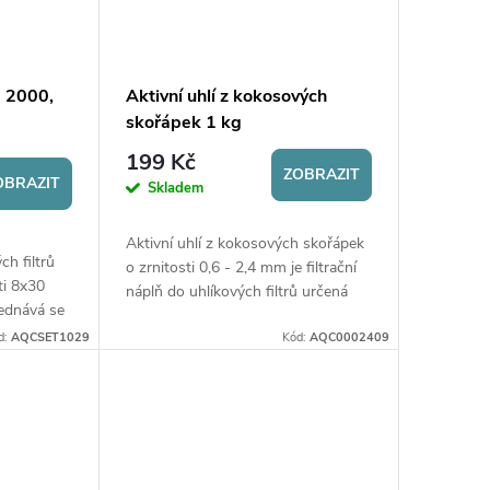
b 2000,
Aktivní uhlí z kokosových
skořápek 1 kg
199 Kč
ZOBRAZIT
OBRAZIT
Skladem
Aktivní uhlí z kokosových skořápek
ch filtrů
o zrnitosti 0,6 - 2,4 mm je filtrační
ti 8x30
náplň do uhlíkových filtrů určená
ednává se
pro úpravu vody pro pitné účely.
d:
AQCSET1029
Kód:
AQC0002409
Pomáhá odstraňovat chlor,...