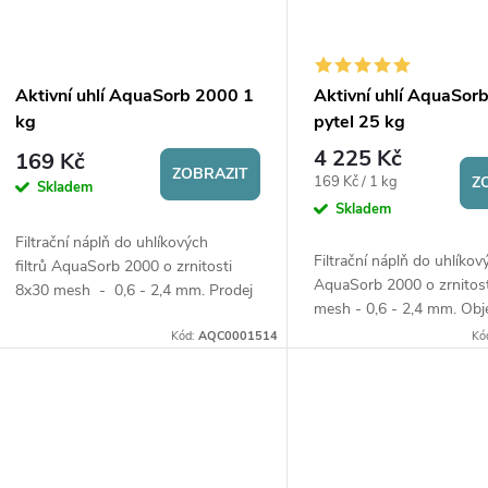
Aktivní uhlí AquaSorb 2000 1
Aktivní uhlí AquaSor
kg
pytel 25 kg
4 225 Kč
169 Kč
ZOBRAZIT
Měrná
169 Kč / 1 kg
Z
Skladem
cena:
Skladem
Filtrační náplň do uhlíkových
Filtrační náplň do uhlíkový
filtrů AquaSorb 2000 o zrnitosti
AquaSorb 2000 o zrnitos
8x30 mesh - 0,6 - 2,4 mm. Prodej
mesh - 0,6 - 2,4 mm. Obj
již od 1 kg (= 2,04 l). Při objednání
po pytlích (25 kg = 51 l).
Kód:
AQC0001514
Kó
více kilogramů bude...