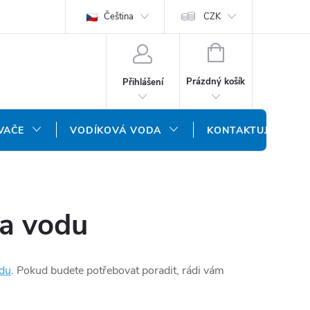
ODMÍNKY
OCHRANA OSOBNÍCH ÚDAJŮ
Čeština
CZK
NÁŠ SLOVENSKÝ E-SH
NÁKUPNÍ
KOŠÍK
Prázdný košík
Přihlášení
VAČE
VODÍKOVÁ VODA
KONTAKTUJTE NÁS
na vodu
odu
. Pokud budete potřebovat poradit, rádi vám