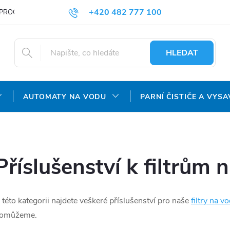
+420 482 777 100
PROČ NAKUPOVAT U NÁS?
DOPRAVA A PLATBA
OBCHODNÍ P
objednavky@agroaquapro.cz
HLEDAT
AUTOMATY NA VODU
PARNÍ ČISTIČE A VYSA
Příslušenství k filtrům 
 této kategorii najdete veškeré příslušenství pro naše
filtry na v
omůžeme.