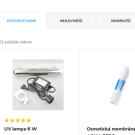
Ř
DOPORUČUJEME
NEJLEVNĚJŠÍ
NEJDRAŽŠÍ
a
52
položek celkem
z
V
e
ý
n
p
p
s
r
p
UV lampa 6 W
Osmotická membrána