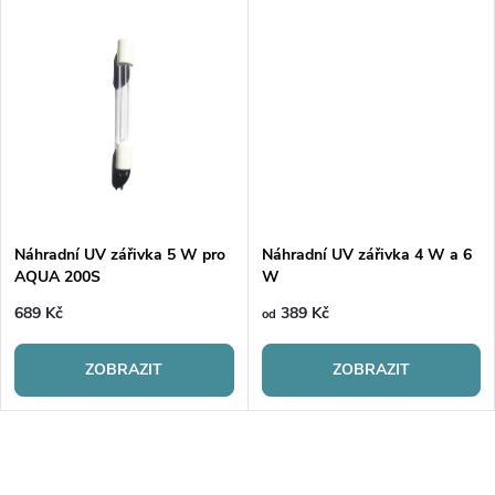
d
d
u
u
k
k
t
t
ů
ů
Náhradní UV zářivka 5 W pro
Náhradní UV zářivka 4 W a 6
AQUA 200S
W
689 Kč
389 Kč
od
ZOBRAZIT
ZOBRAZIT
O