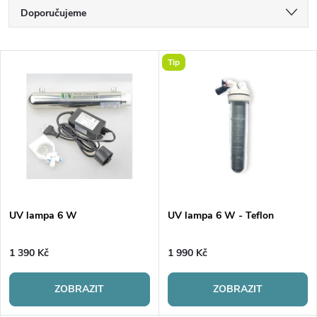
Ř
Doporučujeme
a
Nejlevnější
V
Tip
Nejdražší
z
ý
Nejprodávanější
e
p
Abecedně
n
i
í
s
p
UV lampa 6 W
UV lampa 6 W - Teflon
p
r
1 390 Kč
1 990 Kč
r
o
ZOBRAZIT
ZOBRAZIT
o