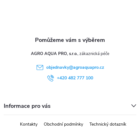
y
v
ý
p
i
AGRO AQUA PRO, s.r.o.
s
objednavky
@
agroaquapro.cz
u
+420 482 777 100
Informace pro vás
Kontakty
Obchodní podmínky
Technický dotazník