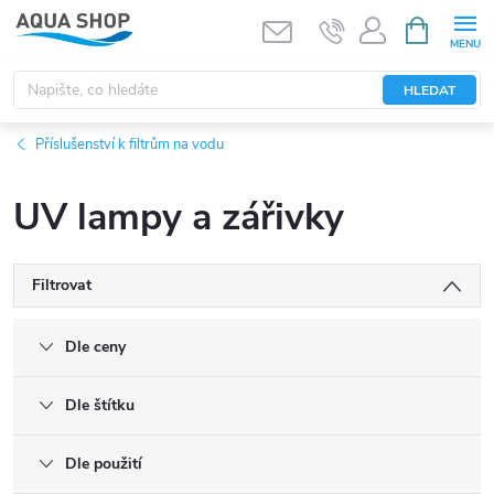
Přejít
NÁKUPNÍ
KOŠÍK
na
obsah
HLEDAT
Příslušenství k filtrům na vodu
UV lampy a zářivky
Filtrovat
Dle ceny
Dle štítku
Dle použití