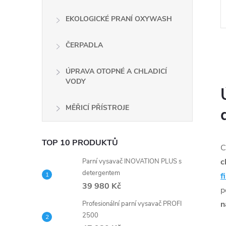
EKOLOGICKÉ PRANÍ OXYWASH
ČERPADLA
ÚPRAVA OTOPNÉ A CHLADICÍ
VODY
l
MĚŘICÍ PŘÍSTROJE
TOP 10 PRODUKTŮ
C
c
Parní vysavač INOVATION PLUS s
detergentem
f
39 980 Kč
p
í
n
Profesionální parní vysavač PROFI
2500