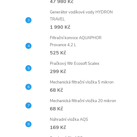
47 980 Kč
r
Generátor vodíkové vody HYDRON
TRAVEL
1 990 Kč
Filtrační konvice AQUAPHOR
Provance 4,2 L
525 Kč
Pračkový filtr Ecosoft Scalex
299 Kč
Mechanická filtrační vložka 5 mikron
68 Kč
i
Mechanická filtrační vložka 20 mikron
68 Kč
Náhradní vložka AQS
169 Kč