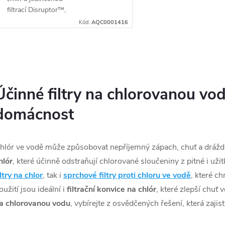
filtrací Disruptor™,
která odstraňuje 99,9% všech
Kód:
AQC0001416
kontaminantů z vody. Pro umístění
pod...
O
v
Účinné filtry na chlorovanou vodu
domácnost
á
d
hlór ve vodě může způsobovat nepříjemný zápach, chuť a dráždi
a
hlór
, které účinně odstraňují chlorované sloučeniny z pitné i uži
iltry na chlor
, tak i
sprchové filtry proti chloru ve vodě
, které c
c
oužití jsou ideální i
filtrační konvice na chlór
, které zlepší chuť
a chlorovanou vodu
, vybírejte z osvědčených řešení, která zajis