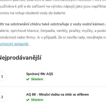
yužívána k pití a do zařízení na výrobu nápojů jako jsou napříkl
ovnou na vstup studené vody do baterie.
iltr na odstranění chlóru také odstraňuje z vody vodní kámen
aterie, sprchové hlavice, čerpadla, ventily, pračky, myčky, a pod
omácnost nebo firmu. A v případě, že si nevíte rady, neváhejte 
echnický dotazník
.
Nejprodávanější
Sprchový filtr AQS
Skladem
AQ 88 - filtrační vložka na chlór se stříbrem
Skladem