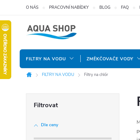
Přejít
O NÁS
PRACOVNÍ NABÍDKY
BLOG
FAQ
na
obsah
FILTRY NA VODU
ZMĚKČOVAČE VODY
FILTRY NA VODU
Filtry na chlór
Domů
P
o
M
Dle ceny
s
p
j