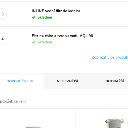
INLINE vodní filtr do lednice
Skladem
Filtr na chlór a tvrdou vodu AQL 90
Skladem
Zobrazit více produ
Ř
DOPORUČUJEME
NEJLEVNĚJŠÍ
NEJDRAŽŠÍ
a
položek celkem
z
V
e