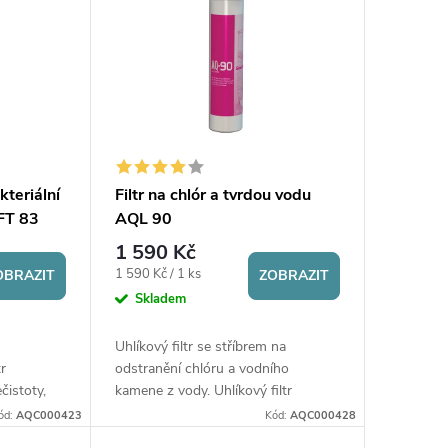
kteriální
Filtr na chlór a tvrdou vodu
 FT 83
AQL 90
1 590 Kč
Měrná
1 590 Kč / 1 ks
OBRAZIT
ZOBRAZIT
cena:
Skladem
Uhlíkový filtr se stříbrem na
tr
odstranění chlóru a vodního
čistoty,
kamene z vody. Uhlíkový filtr
chemické
odstraňuje také mechanické
ód:
AQC000423
Kód:
AQC000428
pachuť
nečistoty, sloučeniny chloru,