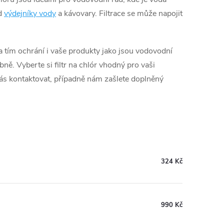
ad
výdejníky vody
a kávovary. Filtrace se může napojit
a tím ochrání i vaše produkty jako jsou vodovodní
obně.
Vyberte si filtr na chlór vhodný pro vaši
nás kontaktovat, případně nám zašlete doplněný
324 Kč
990 Kč