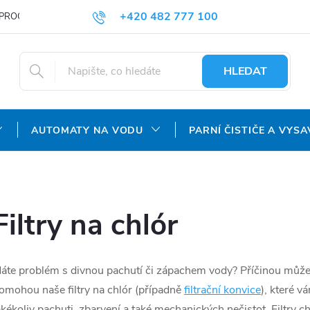
+420 482 777 100
PROČ NAKUPOVAT U NÁS?
DOPRAVA A PLATBA
OBCHODNÍ P
objednavky@agroaquapro.cz
HLEDAT
AUTOMATY NA VODU
PARNÍ ČISTIČE A VYSA
Filtry na chlór
áte problém s divnou pachutí či zápachem vody?
Příčinou může 
omohou naše filtry na chlór (případně
filtrační konvice
), které v
akékoliv pachuti, zbarvení a také mechanických nečistot.
Filtry c