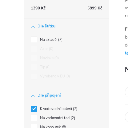
t
v
1390
Kč
5899
Kč
r
r
Dle štítku
F
a
b
Na skladě
7
d
n
Akce
0
t
Novinka
0
n
Tip
0
í
Vyrobeno v EU
0
p
Dle připojení
a
K vodovodní baterii
7
n
Na vodovodní řad
2
Na kohoutek
8