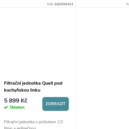
kávovary a rychlovarné
zápachu, pachuti vody a 
Kód:
AQC000421
K
konvice. Uhlíkový filtr odstraňuje
dalších nežádoucích látek
také mechanické...
Filtrační jednotka Quell pod
kuchyňskou linku
5 899 Kč
ZOBRAZIT
Skladem
Filtrační jednotka s průtokem 2,5
l/min a jedinečnou