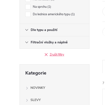
e
Na sprchu
1
l
Do lednice amerického typu
1
Dle typu a použití
Filtrační vložky a náplně
Zrušit filtry
Přeskočit
Kategorie
kategorie
7
NOVINKY
SLEVY