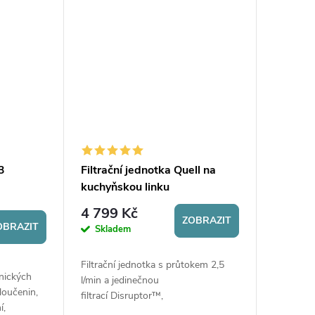
chemické látky, zbarvení,...
 3
Filtrační jednotka Quell na
kuchyňskou linku
4 799 Kč
ZOBRAZIT
OBRAZIT
Skladem
Filtrační jednotka s průtokem 2,5
anických
l/min a jedinečnou
sloučenin,
filtrací Disruptor™,
í,
která odstraňuje 99,9% všech