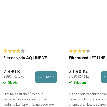
k
chemické látky,...
vody.
ů
t
ů
Filtr na vodu AQ LINE VE
Filtr na vodu FT LINE
2 890 Kč
3 690 Kč
Měrná
Měrná
2 890 Kč / 1 ks
3 690 Kč / 1 ks
ZOBRAZIT
Z
cena:
cena:
Skladem
Skladem
Filtr na odstranění chloru a
Filtr na odstranění mech
zamezení usazování a tvorbě
nečistot, chlóru a a jeho 
vodního kamene. Filtr na vodu pro
chemických látek, zbarven