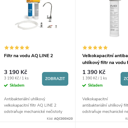
ý
n
p
p
s
r
p
Filtr na vodu AQ LINE 2
Velkokapacitní antiba
o
uhlíkový filtr na vodu
r
3 190 Kč
1 390 Kč
d
Měrná
Měrná
3 190 Kč / 1 ks
1 390 Kč / 1 ks
ZOBRAZIT
Z
o
cena:
cena:
Skladem
Skladem
u
d
Antibakteriální uhlíkový
Velkokapacitní
k
velkokapacitní filtr AQ LINE 2
antibakteriální uhlíkový fil
u
odstraňuje mechanické nečistoty
odstraňuje mechanické ne
(první filtr 5 mikron vložka AQ 82),
chlor a jeho sloučeniny, 
t
Kód:
AQC000420
K
dále chlor a jeho sloučeniny,
látky, zbarvení, zápach a 