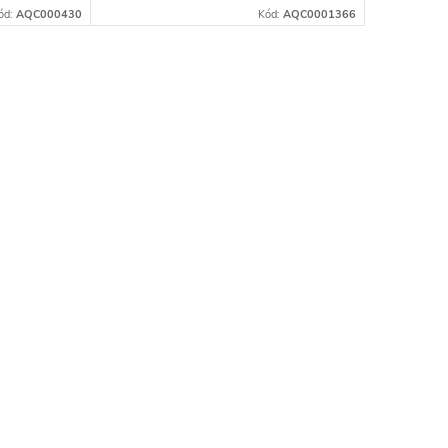
všech
ód:
AQC000430
Kód:
AQC0001366
kontaminantů z vody.
 pomocí...