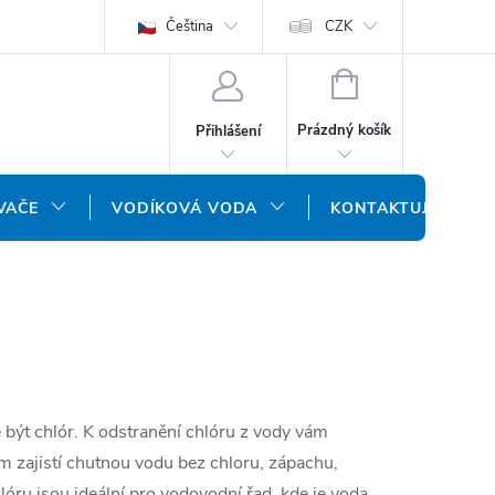
ODMÍNKY
OCHRANA OSOBNÍCH ÚDAJŮ
Čeština
CZK
NÁŠ SLOVENSKÝ E-SH
NÁKUPNÍ
KOŠÍK
Prázdný košík
Přihlášení
VAČE
VODÍKOVÁ VODA
KONTAKTUJTE NÁS
být chlór. K odstranění chlóru z vody vám
ám zajistí chutnou vodu bez chloru, zápachu,
hlóru jsou ideální pro vodovodní řad, kde je voda