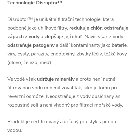
Technologie Disruptor™
Disruptor™ je unikátní filtrační technologie, která
podobně jako uhlíkové filtry,
redukuje chlór
,
odstraňuje
zápach z vody
a
zlepšuje její chuť
. Navíc však z vody
odstraňuje patogeny
a další kontaminanty jako baterie,
viry, cysty, parazity, endotoxiny, zbytky léčiv, těžké kovy
(olovo, železo, měď).
Ve vodě však
udržuje minerály
a proto není nutné
filtrovanou vodu mineralizovat tak, jako je tomu při
reverzní osmóze. Neodstraňuje z vody dusičnany ani
rozpustné soli a není vhodný pro filtraci mořské vody.
Produkt je certifikovaný a určený pro styk s pitnou
vodou.