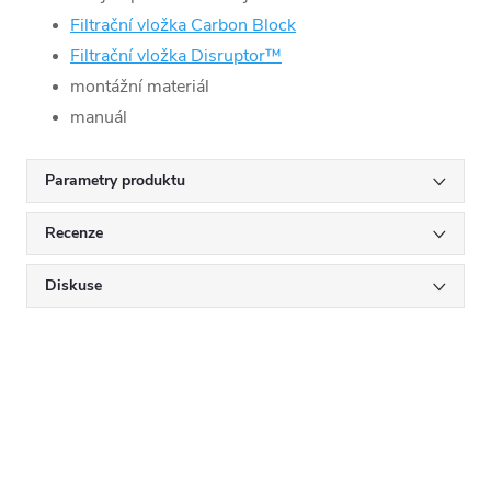
Filtrační vložka Carbon Block
Filtrační vložka Disruptor™
montážní materiál
manuál
Parametry produktu
Recenze
Diskuse
Mějte přehled o novinkách
a slevách