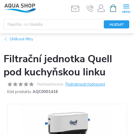
Přejít
NÁKUPNÍ
KOŠÍK
na
obsah
HLEDAT
Uhlíkové filtry
Filtrační jednotka Quell
pod kuchyňskou linku
Neohodnoceno
Podrobnosti hodnocení
Kód produktu:
AQC0001416