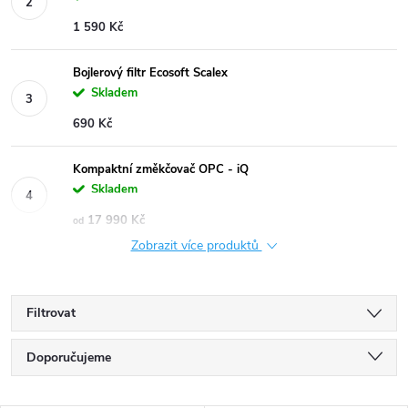
1 590 Kč
Bojlerový filtr Ecosoft Scalex
Skladem
690 Kč
Kompaktní změkčovač OPC - iQ
Skladem
17 990 Kč
od
Zobrazit více produktů
Filtrovat
Ř
Doporučujeme
a
Nejlevnější