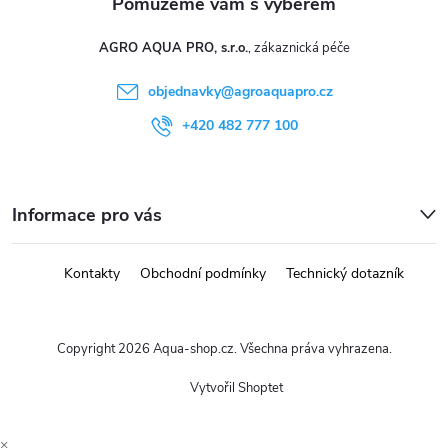
p
i
AGRO AQUA PRO, s.r.o.
s
objednavky
@
agroaquapro.cz
u
+420 482 777 100
Informace pro vás
Kontakty
Obchodní podmínky
Technický dotazník
Copyright 2026
Aqua-shop.cz
. Všechna práva vyhrazena.
Vytvořil Shoptet
×