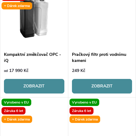
u
+ Dárek zdarma
k
k
t
t
ů
ů
Kompaktní změkčovač OPC -
Pračkový filtr proti vodnímu
iQ
kameni
17 990 Kč
249 Kč
od
ZOBRAZIT
ZOBRAZIT
Vyrobeno v EU
Vyrobeno v EU
Záruka 6 let
Záruka 6 let
+ Dárek zdarma
+ Dárek zdarma