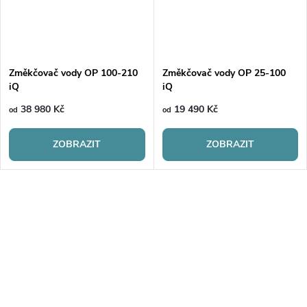
Změkčovač vody OP 100-210
Změkčovač vody OP 25-100
iQ
iQ
38 980 Kč
19 490 Kč
od
od
ZOBRAZIT
ZOBRAZIT
O
v
l
á
Mějte přehled o novinkách