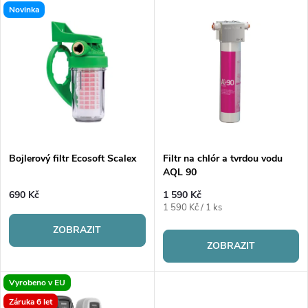
V
Novinka
Nejdražší
z
ý
Nejprodávanější
e
p
Abecedně
n
i
í
s
p
Bojlerový filtr Ecosoft Scalex
Filtr na chlór a tvrdou vodu
AQL 90
p
r
690 Kč
1 590 Kč
Měrná
1 590 Kč / 1 ks
r
cena:
o
ZOBRAZIT
o
ZOBRAZIT
d
d
Vyrobeno v EU
u
Záruka 6 let