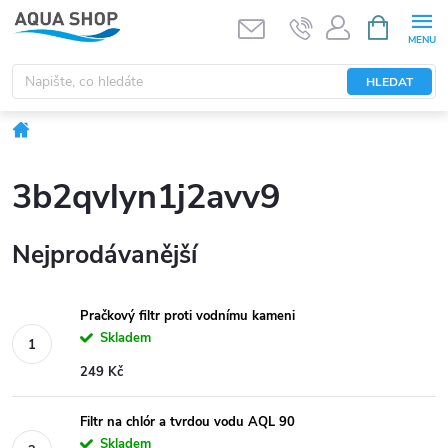
Přejít
NÁKUPNÍ
KOŠÍK
na
obsah
HLEDAT
Domů
3b2qvlyn1j2avv9
Nejprodávanější
Pračkový filtr proti vodnímu kameni
Skladem
249 Kč
Filtr na chlór a tvrdou vodu AQL 90
Skladem