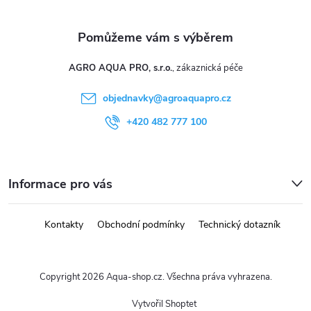
ý
p
i
AGRO AQUA PRO, s.r.o.
s
objednavky
@
agroaquapro.cz
u
+420 482 777 100
Informace pro vás
Kontakty
Obchodní podmínky
Technický dotazník
Copyright 2026
Aqua-shop.cz
. Všechna práva vyhrazena.
Vytvořil Shoptet