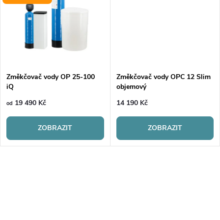
u
k
k
t
t
ů
ů
Změkčovač vody OP 25-100
Změkčovač vody OPC 12 Slim
iQ
objemový
19 490 Kč
14 190 Kč
od
ZOBRAZIT
ZOBRAZIT
O
v
l