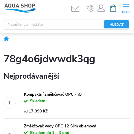
Přejít
NÁKUPNÍ
KOŠÍK
na
obsah
HLEDAT
Domů
78g4o6jdwwdk3qg
Nejprodávanější
Kompaktní změkčovač OPC - iQ
Skladem
17 990 Kč
od
Změkčovač vody OPC 12 Slim objemový
Skladem do 1 - 3 dnů