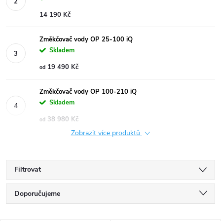
14 190 Kč
Změkčovač vody OP 25-100 iQ
Skladem
19 490 Kč
od
Změkčovač vody OP 100-210 iQ
Skladem
38 980 Kč
od
Zobrazit více produktů
Filtrovat
Ř
Doporučujeme
a
Nejlevnější