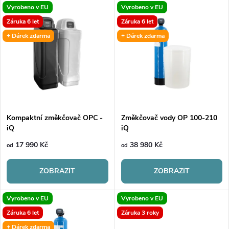
V
Vyrobeno v EU
Vyrobeno v EU
Nejdražší
z
Záruka 6 let
Záruka 6 let
ý
Nejprodávanější
+ Dárek zdarma
+ Dárek zdarma
e
p
Abecedně
n
i
í
s
p
Kompaktní změkčovač OPC -
Změkčovač vody OP 100-210
iQ
iQ
p
r
17 990 Kč
38 980 Kč
od
od
r
o
ZOBRAZIT
ZOBRAZIT
o
d
Vyrobeno v EU
Vyrobeno v EU
d
Záruka 6 let
Záruka 3 roky
u
+ Dárek zdarma