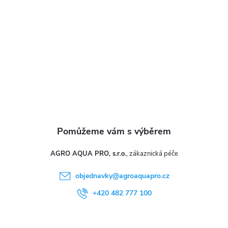
t
í
AGRO AQUA PRO, s.r.o.
objednavky
@
agroaquapro.cz
+420 482 777 100