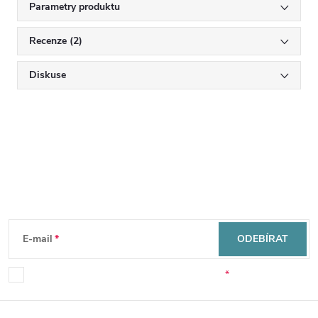
Parametry produktu
Recenze (2)
Diskuse
Mějte přehled o novinkách
a slevách
Z
á
E-mail
ODEBÍRAT
p
Souhlasím se zpracováním osobních údajů.
a