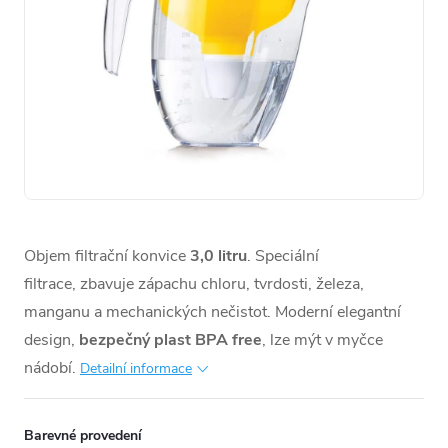
Objem filtrační konvice
3,0 litru
. Speciální
filtrace,
zbavuje zápachu chloru, tvrdosti, železa,
manganu a mechanických nečistot. M
oderní elegantní
design,
bezpečný plast BPA free
,
lze mýt v myčce
nádobí.
Detailní informace
Barevné provedení