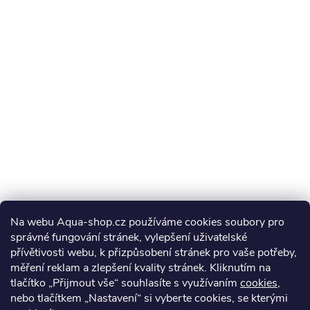
Na webu Aqua-shop.cz používáme cookies soubory pro
správné fungování stránek, vylepšení uživatelské
přívětivosti webu, k přizpůsobení stránek pro vaše potřeby,
měření reklam a zlepšení kvality stránek. Kliknutím na
tlačítko „Přijmout vše“ souhlasíte s využívaním
cookies
,
nebo tlačítkem „Nastavení“ si vyberte cookies, se kterými