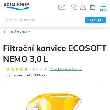
Přejít
NÁKUPNÍ
KOŠÍK
na
obsah
HLEDAT
Filtrační konvice
Filtrační konvice ECOSOFT
NEMO 3,0 L
2 hodnocení
Podrobnosti hodnocení
Kód produktu:
AQC000972