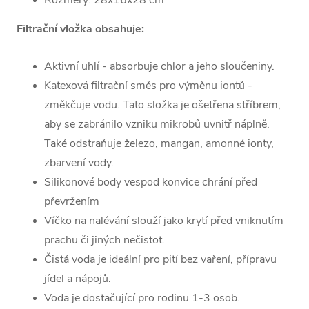
Rozměry: 28x16x28 cm
Filtrační vložka obsahuje:
Aktivní uhlí - absorbuje chlor a jeho sloučeniny.
Katexová filtrační směs pro výměnu iontů -
změkčuje vodu. Tato složka je ošetřena stříbrem,
aby se zabránilo vzniku mikrobů uvnitř náplně.
Také odstraňuje železo, mangan, amonné ionty,
zbarvení vody.
Silikonové body vespod konvice chrání před
převržením
Víčko na nalévání slouží jako krytí před vniknutím
prachu či jiných nečistot.
Čistá voda je ideální pro pití bez vaření, přípravu
jídel a nápojů.
Voda je dostačující pro rodinu 1-3 osob.