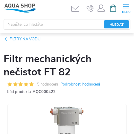
Přejít
NÁKUPNÍ
KOŠÍK
na
obsah
HLEDAT
FILTRY NA VODU
Filtr mechanických
nečistot FT 82
5 hodnocení
Podrobnosti hodnocení
Kód produktu:
AQC000422