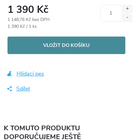
1 390 Kč
1 148,76 Kč bez DPH
Měrná
1 390 Kč / 1 ks
cena:
VLOŽIT DO KOŠÍKU
Hlídací pes
Sdílet
K TOMUTO PRODUKTU
DOPORUČUJEME JEŠTĚ