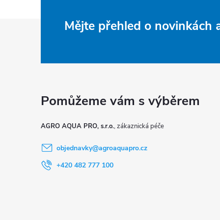
Z
Mějte přehled o novinkách
á
p
a
t
AGRO AQUA PRO, s.r.o.
í
objednavky
@
agroaquapro.cz
+420 482 777 100