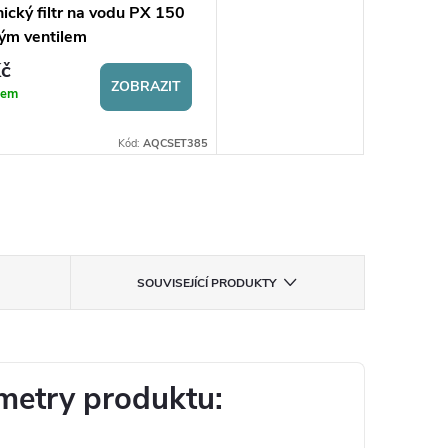
ický filtr na vodu PX 150
vým ventilem
č
ZOBRAZIT
dem
Kód:
AQCSET385
SOUVISEJÍCÍ PRODUKTY
metry produktu: