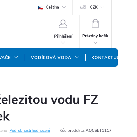
ODMÍNKY
OCHRANA OSOBNÍCH ÚDAJŮ
Čeština
CZK
NÁŠ SLOVENSKÝ E-SH
NÁKUPNÍ
KOŠÍK
Prázdný košík
Přihlášení
VAČE
VODÍKOVÁ VODA
KONTAKTUJTE NÁS
 železitou vodu FZ
ek
ceno
Podrobnosti hodnocení
Kód produktu:
AQCSET1117