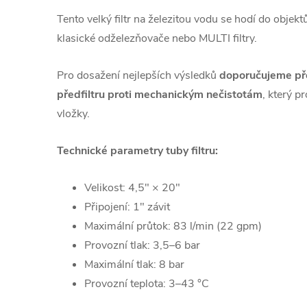
Tento velký filtr na železitou vodu se hodí do objek
klasické odželezňovače nebo MULTI filtry.
Pro dosažení nejlepších výsledků
doporučujeme před
předfiltru proti mechanickým nečistotám
, který p
vložky.
Technické parametry tuby filtru:
Velikost: 4,5" × 20"
Připojení: 1" závit
Maximální průtok: 83 l/min (22 gpm)
Provozní tlak: 3,5–6 bar
Maximální tlak: 8 bar
Provozní teplota:
3–
43
°C