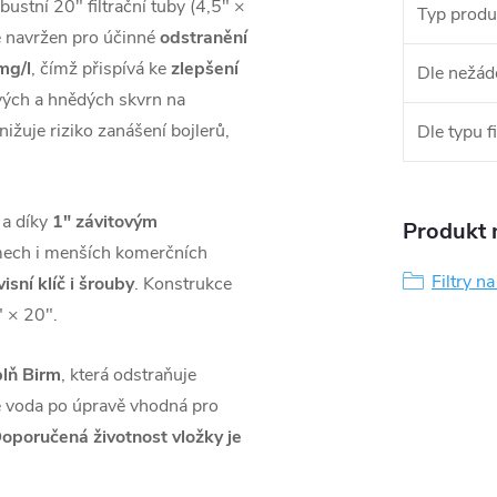
bustní 20" filtrační tuby (4,5" ×
Typ produ
 je navržen pro účinné
odstranění
mg/l
, čímž přispívá ke
zlepšení
Dle nežád
vých a hnědých skvrn na
ižuje riziko zanášení bojlerů,
Dle typu fi
a díky
1" závitovým
Produkt n
mech i menších komerčních
Filtry n
isní klíč i šrouby
. Konstrukce
" × 20".
lň Birm
, která odstraňuje
e voda po úpravě vhodná pro
oporučená životnost vložky je