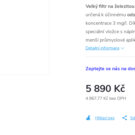
Velký filtr na železit
určená k účinnému
ods
koncentrace 3 mg/l. Dí
speciální vložce s nápl
menší průmyslové apli
Detailní informace
Zeptejte se nás na do
5 890 Kč
4 867,77 Kč bez DPH
Měrná
cena:
Hlídací pes
Sd