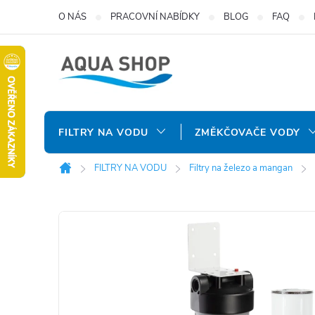
Přejít
O NÁS
PRACOVNÍ NABÍDKY
BLOG
FAQ
na
obsah
FILTRY NA VODU
ZMĚKČOVAČE VODY
FILTRY NA VODU
Filtry na železo a mangan
Domů