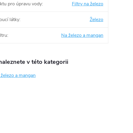
ktu pro úpravu vody
:
Filtry na železo
oucí látky
:
Železo
ltru
:
Na železo a mangan
aleznete v této kategorii
a železo a mangan