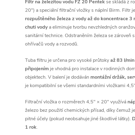
Filtr na železitou vodu FZ 20 Pentek
se skládá z ro
20") a speciální filtrační vložky s náplní Birm. Filtr
rozpuštěného železa z vody až do koncentrace 3 
chuti vody
a eliminuje tvorbu nevzhledných oranžo
sanitární technice. Odstraněním železa se zároveň sn
ohřívačů vody a rozvodů.
Tuba filtru je určena pro vysoké průtoky
až 83 l/min
připojením
je vhodná pro instalace v rodinných do
objektech. V balení je dodáván
montážní držák, serv
je kompatibilní se všemi standardními vložkami 4,5
Filtrační vložka o rozměrech 4,5" × 20" využívá
náp
železo bez použití chemických přísad, díky čemuž j
pitné účely (pokud neobsahuje jiné škodlivé látky).
D
1 rok
.