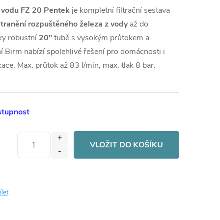
ou vodu FZ 20 Pentek
je kompletní filtrační sestava
tranění
rozpuštěného
železa z vody
až do
ky robustní
20"
tubě s vysokým průtokem a
ní Birm nabízí spolehlivé řešení pro domácnosti i
kace.
Max. průtok až 83 l/min, max. tlak 8 bar.
stupnost
VLOŽIT DO KOŠÍKU
ílet