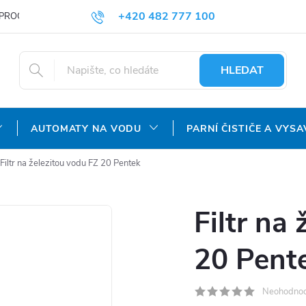
+420 482 777 100
PROČ NAKUPOVAT U NÁS?
DOPRAVA A PLATBA
OBCHODNÍ P
objednavky@agroaquapro.cz
HLEDAT
AUTOMATY NA VODU
PARNÍ ČISTIČE A VYSA
Filtr na železitou vodu FZ 20 Pentek
Filtr na
20 Pent
Neohodno