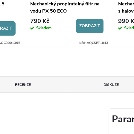
,5“
Mechanický propiratelný filtr na
Mechan
vodu PX 50 ECO
s kalo
790 Kč
990 K
ZOBRAZIT
Skladem
Skla
RAZIT
AQC0001395
Kód:
AQCSET1043
RECENZE
DISKUZE
Para