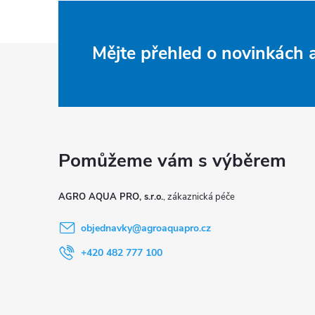
Z
Mějte přehled o novinkách
á
p
a
t
AGRO AQUA PRO, s.r.o.
í
objednavky
@
agroaquapro.cz
+420 482 777 100