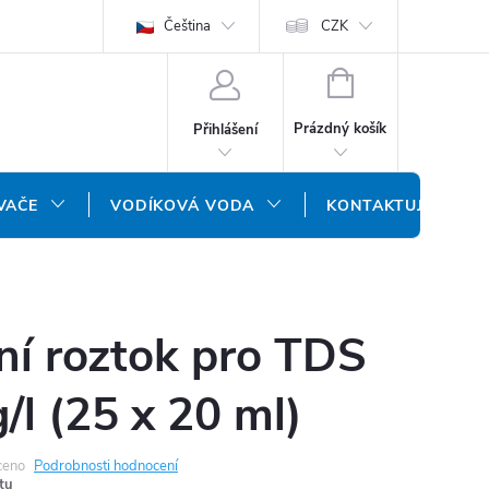
ODMÍNKY
OCHRANA OSOBNÍCH ÚDAJŮ
Čeština
CZK
NÁŠ SLOVENSKÝ E-SH
NÁKUPNÍ
KOŠÍK
Prázdný košík
Přihlášení
VAČE
VODÍKOVÁ VODA
KONTAKTUJTE NÁS
ní roztok pro TDS
l (25 x 20 ml)
ceno
Podrobnosti hodnocení
tu