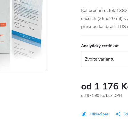
Kalibrační roztok 1382
sáčcích (25 x 20 ml) s
přesnou kalibraci TDS 
Analytický certifikát
od
1 176 K
od
971,90 Kč
bez DPH
Měrná
cena:
Hlídací pes
Sd