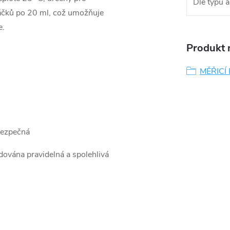
Dle typu a
sáčků po 20 ml, což umožňuje
e.
Produkt n
MĚŘICÍ
bezpečná
adována pravidelná a spolehlivá