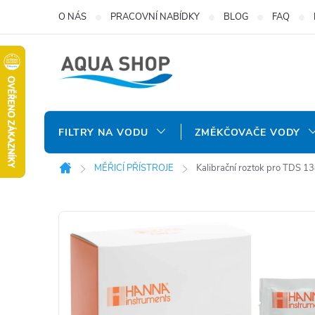
Přejít
O NÁS
PRACOVNÍ NABÍDKY
BLOG
FAQ
na
obsah
FILTRY NA VODU
ZMĚKČOVAČE VODY
MĚŘICÍ PŘÍSTROJE
Kalibrační roztok pro TDS 13
Domů