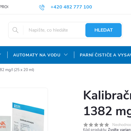
+420 482 777 100
PROČ NAKUPOVAT U NÁS?
DOPRAVA A PLATBA
OBCHODNÍ P
objednavky@agroaquapro.cz
HLEDAT
AUTOMATY NA VODU
PARNÍ ČISTIČE A VYSA
82 mg/l (25 x 20 ml)
Kalibrač
1382 mg/
Neohodno
Kód produktu:
Zvolte varian