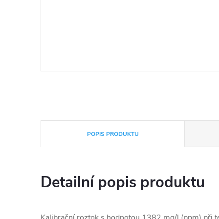
POPIS PRODUKTU
Detailní popis produktu
Kalibrační roztok s hodnotou 1382 mg/l (ppm) při t