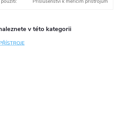
 použití
:
Příslušenství k měřicím přístrojům
aleznete v této kategorii
 PŘÍSTROJE