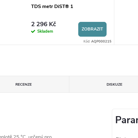
TDS metr DiST® 1
2 296 Kč
ZOBRAZIT
Skladem
Kód:
AQP000215
RECENZE
DISKUZE
Para
eplotě 25 °C, určený pro