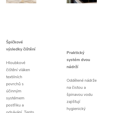
Špičkové
výsledky čištění
Praktický
systém dvou
Hloubkové
nádrží
čištění vláken
textilních
Oddělené nádrže
povrchů s
na čistou a
účinným
špinavou vodu
systémem
zajišťují
postřiku a
hygienický
odsávání. Tento