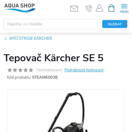
Přejít
NÁKUPNÍ
KOŠÍK
na
obsah
HLEDAT
MYCÍ STROJE KÄRCHER
Tepovač Kärcher SE 5
Neohodnoceno
Podrobnosti hodnocení
Kód produktu:
STEAMK0038