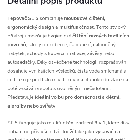
Detailní popis produktu
Tepovač SE 5
kombinuje
hloubkové čištění,
ergonomický design a multifunkčnost
. Tento stylový
přístroj umožňuje hygienické
čištění různých textilních
povrchů
, jako jsou koberce, čalounění, čalouněný
nábytek, schody s koberci, matrace, závěsy nebo
autosedačky. Díky osvědčené technologii rozprašování
dosahuje vynikajících výsledků: čistá voda smíchaná s
čističem je pod tlakem vstřikována hluboko do vláken a
poté vysávána spolu s uvolněnými nečistotami.
Představuje
ideální volbu pro domácnosti s dětmi,
alergiky nebo zvířaty
.
SE 5 funguje jako multifunkční zařízení
3 v 1
, které díky
bohatému příslušenství slouží také jako
vysavač na