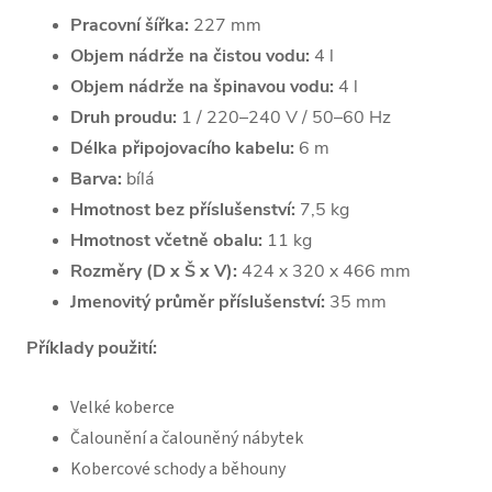
Pracovní šířka:
227 mm
Objem nádrže na čistou vodu:
4 l
Objem nádrže na špinavou vodu:
4 l
Druh proudu:
1 / 220–240 V / 50–60 Hz
Délka připojovacího kabelu:
6 m
Barva:
bílá
Hmotnost bez příslušenství:
7,5 kg
Hmotnost včetně obalu:
11 kg
Rozměry (D x Š x V):
424 x 320 x 466 mm
Jmenovitý průměr příslušenství:
35 mm
Příklady použití:
Velké koberce
Čalounění a čalouněný nábytek
Kobercové schody a
běhouny