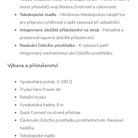
motor přesvědčí svojí dlouhou životností a výkonností.
Teleskopické madlo
- Hliníkovou teleskopickou rukojeť lze
pro přepravu vytáhnout a opět zasunout při uskladnění.
Integrované úložiště příslušenství na stroji
- Pohodlné a
prostorově úsporné úložiště příslušenství.
Nasávání čisticího prostředku
- K vybavení patří
integrovaný mechanismus sání čisticího prostředku.
Výbava a příslušenství
Vysokotlaká pistole, G 180 Q
Tryska Vario Power Jet
Rotační tryska
Vysokotlaká hadice, 8 m
Quick Connect
na straně přístroje
Dávkování čisticího prostředku prostřednictvím, Nasávací
hadička
Teleskopické madlo