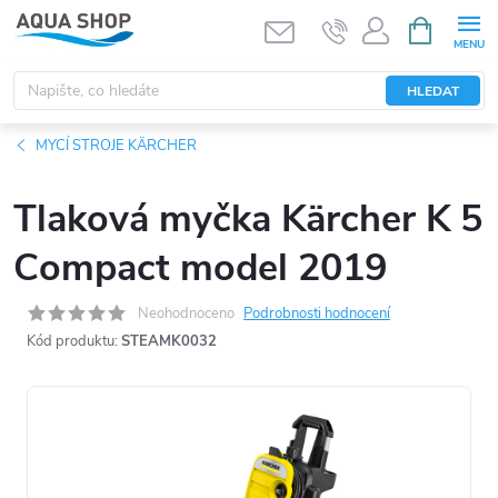
Přejít
NÁKUPNÍ
KOŠÍK
na
obsah
HLEDAT
MYCÍ STROJE KÄRCHER
Tlaková myčka Kärcher K 5
Compact model 2019
Neohodnoceno
Podrobnosti hodnocení
Kód produktu:
STEAMK0032