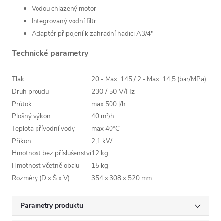
Vodou chlazený motor
Integrovaný vodní filtr
Adaptér připojení k zahradní hadici A3/4"
Technické parametry
Tlak
20 - Max. 145 / 2 - Max. 14,5
(bar/MPa)
230 / 50 V/
Hz
Druh proudu
Průtok
max 500 l/h
Plošný výkon
40 m²/h
Teplota přívodní vody
max 40°C
Příkon
2,1 kW
Hmotnost bez příslušenství
12 kg
Hmotnost včetně obalu
15 kg
Rozměry (D x Š x V)
354 x 308 x 520
mm
Parametry produktu