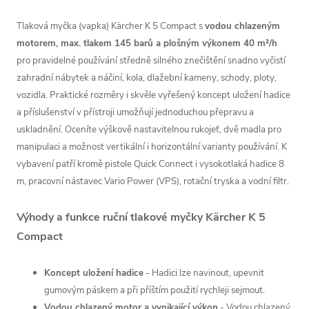
Tlaková myčka (vapka) Kärcher K 5 Compact s
vodou chlazeným
motorem, max. tlakem 145 barů a plošným výkonem 40 m²/h
pro pravidelné používání středně silného znečištění snadno vyčistí
zahradní nábytek a náčiní, kola, dlažební kameny, schody, ploty,
vozidla.
Praktické rozměry i skvěle vyřešený koncept uložení hadice
a příslušenství v přístroji umožňují jednoduchou přepravu a
uskladnění. Oceníte výškově nastavitelnou rukojeť, dvě madla pro
manipulaci a možnost vertikální i horizontální varianty používání. K
vybavení patří kromě pistole
Quick Connect
i vysokotlaká hadice 8
m, pracovní nástavec Vario Power (VPS), rotační tryska a vodní filtr.
Výhody a funkce ruční tlakové myčky Kärcher K 5
Compact
Koncept uložení hadice
- Hadici lze navinout, upevnit
gumovým páskem a při příštím použití rychleji sejmout.
Vodou chlazený motor a vynikající výkon
- Vodou chlazený