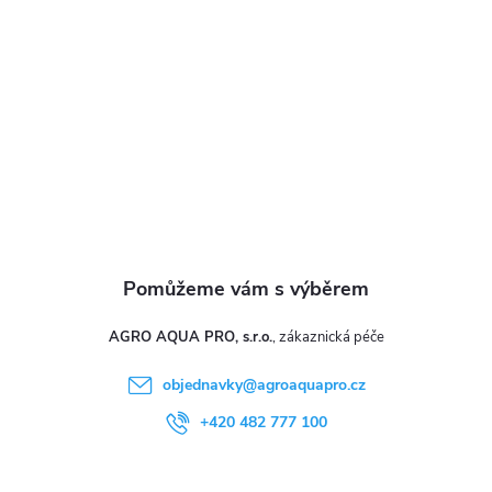
a
t
í
AGRO AQUA PRO, s.r.o.
objednavky
@
agroaquapro.cz
+420 482 777 100