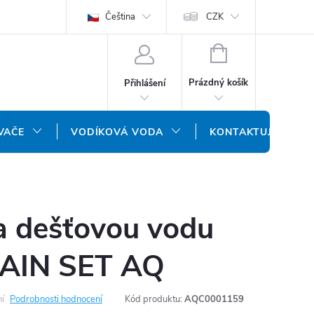
ODMÍNKY
OCHRANA OSOBNÍCH ÚDAJŮ
Čeština
CZK
NÁŠ SLOVENSKÝ E-SH
NÁKUPNÍ
KOŠÍK
Prázdný košík
Přihlášení
VAČE
VODÍKOVÁ VODA
KONTAKTUJTE NÁS
a dešťovou vodu
RAIN SET AQ
í
Podrobnosti hodnocení
Kód produktu:
AQC0001159