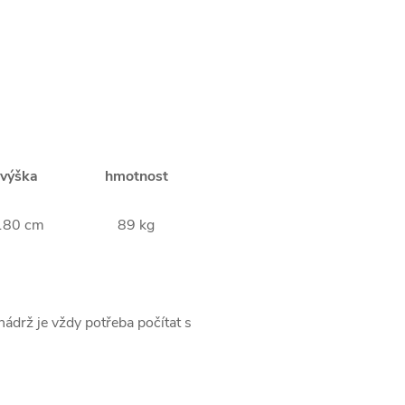
výška
hmotnost
180 cm
89 kg
ádrž je vždy potřeba počítat s