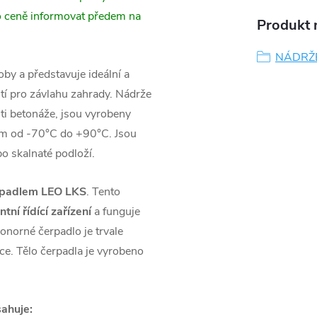
o ceně informovat předem na
Produkt n
NÁDRŽ
roby a představuje ideální a
ití pro závlahu zahrady. Nádrže
i betonáže, jsou vyrobeny
tám od -70°C do +90°C. Jsou
o skalnaté podloží.
rpadlem
LEO LKS
. Tento
tní řídící zařízení
a funguje
onorné čerpadlo je trvale
ce. Tělo čerpadla je vyrobeno
ahuje: