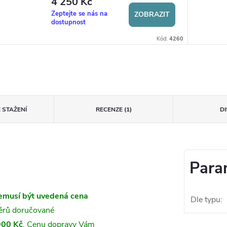
4 250 Kč
Zeptejte se nás na
ZOBRAZIT
dostupnost
Kód:
4260
 STAŽENÍ
RECENZE (1)
D
Para
emusí být uvedená cena
Dle typu
:
měrů doručované
000 Kč
. Cenu dopravy Vám