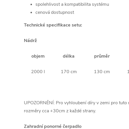
spolehlivost a kompatibilita systému
cenová dostupnost
Technické specifikace setu:
Nádrž
objem
délka
průměr
2000 l
170 cm
130 cm
UPOZORNĚNÍ: Pro vyhloubení díry v zemi pro tuto n
rozměry cca +30cm z každé strany.
Zahradní ponorné čerpadlo