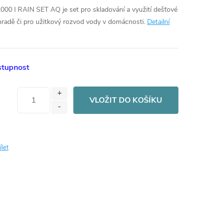
00 l RAIN SET AQ je set pro skladování a využití dešťové
hradě či pro užitkový rozvod vody v domácnosti.
Detailní
stupnost
VLOŽIT DO KOŠÍKU
ílet