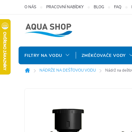
Přejít
O NÁS
PRACOVNÍ NABÍDKY
BLOG
FAQ
na
obsah
FILTRY NA VODU
ZMĚKČOVAČE VODY
NÁDRŽE NA DEŠŤOVOU VODU
Nádrž na dešťo
Domů