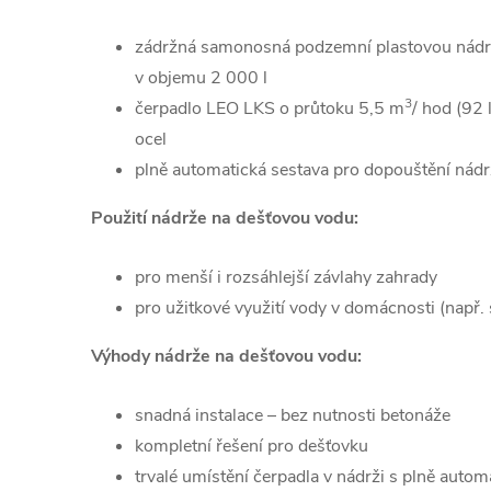
zádržná samonosná podzemní plastovou nádrž
v objemu 2 000 l
3
čerpadlo LEO LKS o průtoku 5,5 m
/ hod (92
ocel
plně automatická sestava pro dopouštění nádr
Použití nádrže na dešťovou vodu:
pro menší i rozsáhlejší závlahy zahrady
pro užitkové využití vody v domácnosti (např
Výhody nádrže na dešťovou vodu:
snadná instalace – bez nutnosti betonáže
kompletní řešení pro dešťovku
trvalé umístění čerpadla v nádrži s plně aut