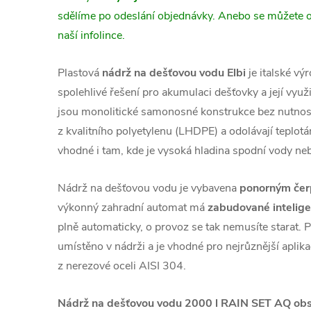
sdělíme po odeslání objednávky. Anebo se můžete 
naší infolince.
Plastová
nádrž na dešťovou vodu Elbi
je italské vý
spolehlivé řešení pro akumulaci dešťovky a její využ
jsou monolitické samonosné konstrukce bez nutnost
z kvalitního polyetylenu (LHDPE) a odolávají teplo
vhodné i tam, kde je vysoká hladina spodní vody neb
Nádrž na dešťovou vodu je vybavena
ponorným če
výkonný zahradní automat má
zabudované inteligen
plně automaticky, o provoz se tak nemusíte starat. P
umístěno v nádrži a je vhodné pro nejrůznější aplika
z nerezové oceli AISI 304.
Nádrž na dešťovou vodu 2000 l RAIN SET AQ obs