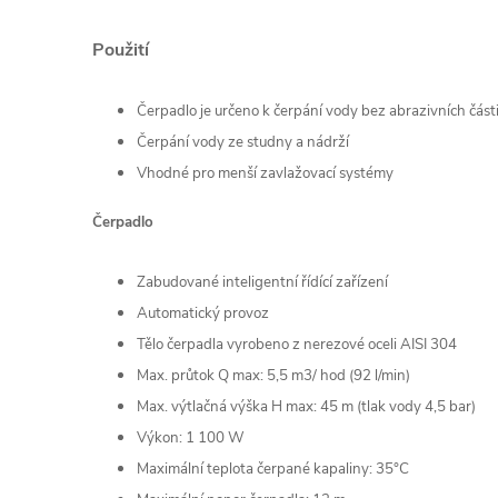
Použití
Čerpadlo je určeno k čerpání vody bez abrazivních část
Čerpání vody ze studny a nádrží
Vhodné pro menší zavlažovací systémy
Čerpadlo
Zabudované inteligentní řídící zařízení
Automatický provoz
Tělo čerpadla vyrobeno z nerezové oceli AISI 304
Max. průtok Q max: 5,5 m3/ hod (92 l/min)
Max. výtlačná výška H max: 45 m (tlak vody 4,5 bar)
Výkon: 1 100 W
Maximální teplota čerpané kapaliny: 35°C