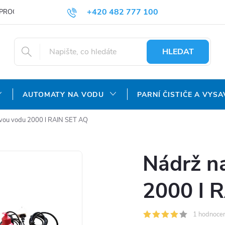
+420 482 777 100
PROČ NAKUPOVAT U NÁS?
DOPRAVA A PLATBA
OBCHODNÍ P
objednavky@agroaquapro.cz
HLEDAT
AUTOMATY NA VODU
PARNÍ ČISTIČE A VYSA
vou vodu 2000 l RAIN SET AQ
Nádrž n
2000 l 
1 hodnocen