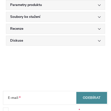
Parametry produktu
Soubory ke stažení
Recenze
Diskuse
Mějte přehled o novinkách
a slevách
Z
á
E-mail
ODEBÍRAT
Souhlasím se zpracováním osobních údajů.