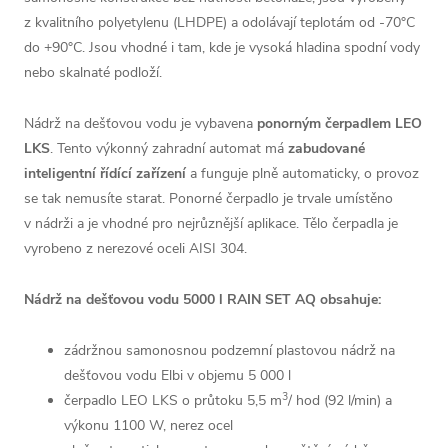
z kvalitního polyetylenu (LHDPE) a odolávají teplotám od -70°C
do +90°C. Jsou vhodné i tam, kde je vysoká hladina spodní vody
nebo skalnaté podloží.
Nádrž na dešťovou vodu je vybavena
ponorným čerpadlem
LEO
LKS
. Tento výkonný zahradní automat má
zabudované
inteligentní řídící zařízení
a funguje plně automaticky, o provoz
se tak nemusíte starat. Ponorné čerpadlo je trvale umístěno
v nádrži a je vhodné pro nejrůznější aplikace. Tělo čerpadla je
vyrobeno z nerezové oceli AISI 304.
Nádrž na dešťovou vodu 5000 l RAIN SET AQ obsahuje:
zádržnou samonosnou podzemní plastovou nádrž na
dešťovou vodu Elbi v objemu 5 000 l
3
čerpadlo LEO LKS o průtoku 5,5 m
/ hod (92 l/min) a
výkonu 1100 W, nerez ocel