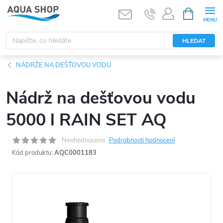
Přejít
NÁKUPNÍ
KOŠÍK
na
obsah
HLEDAT
NÁDRŽE NA DEŠŤOVOU VODU
Nádrž na dešťovou vodu
5000 l RAIN SET AQ
Neohodnoceno
Podrobnosti hodnocení
Kód produktu:
AQC0001183