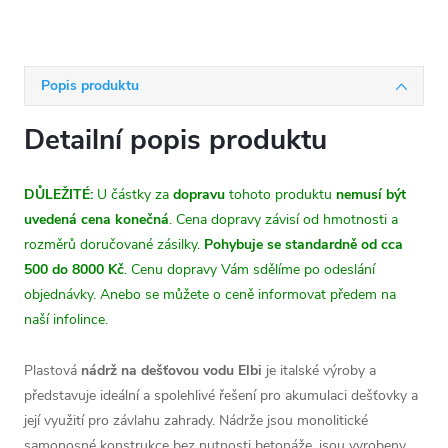
Popis produktu
Detailní popis produktu
DŮLEŽITÉ:
U částky za
dopravu
tohoto produktu
nemusí být
uvedená cena konečná
. Cena dopravy závisí od hmotnosti a
rozměrů doručované zásilky.
Pohybuje se standardně od cca
500 do 8000 Kč
. Cenu dopravy Vám sdělíme po odeslání
objednávky. Anebo se můžete o ceně informovat předem na
naší infolince.
Plastová
nádrž na dešťovou vodu Elbi
je italské výroby a
představuje ideální a spolehlivé řešení pro akumulaci dešťovky a
její využití pro závlahu zahrady. Nádrže jsou monolitické
samonosné konstrukce bez nutnosti betonáže, jsou vyrobeny