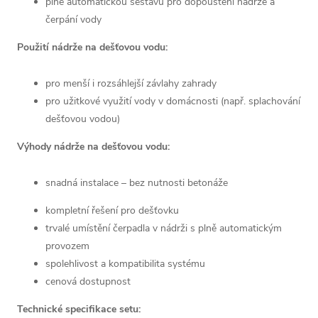
plně automatickou sestavu pro dopouštění nádrže a
čerpání vody
Použití nádrže na dešťovou vodu:
pro menší i rozsáhlejší závlahy zahrady
pro užitkové využití vody v domácnosti (např. splachování
dešťovou vodou)
Výhody nádrže na dešťovou vodu:
snadná instalace – bez nutnosti betonáže
kompletní řešení pro dešťovku
trvalé umístění čerpadla v nádrži s plně automatickým
provozem
spolehlivost a kompatibilita systému
cenová dostupnost
Technické specifikace setu: