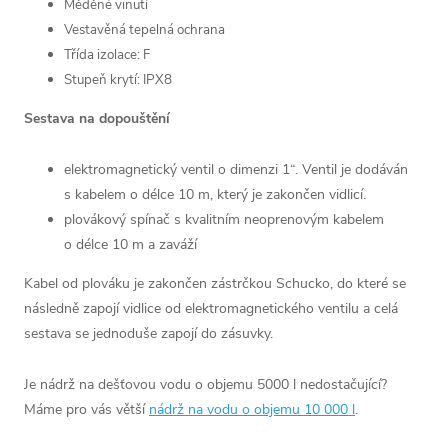
Měděné vinutí
Vestavěná tepelná ochrana
Třída izolace: F
Stupeň krytí: IPX8
Sestava na dopouštění
elektromagnetický ventil o dimenzi 1“. Ventil je dodáván
s kabelem o délce 10 m, který je zakončen vidlicí.
plovákový spínač s kvalitním neoprenovým kabelem
o délce 10 m a zaváží
Kabel od plováku je zakončen zástrčkou Schucko, do které se
následně zapojí vidlice od elektromagnetického ventilu a celá
sestava se jednoduše zapojí do zásuvky.
Je nádrž na dešťovou vodu o objemu 5000 l nedostačující?
Máme pro vás větší
nádrž na vodu o objemu 10 000 l
.