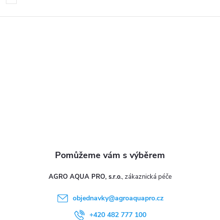
p
a
t
í
AGRO AQUA PRO, s.r.o.
objednavky
@
agroaquapro.cz
+420 482 777 100