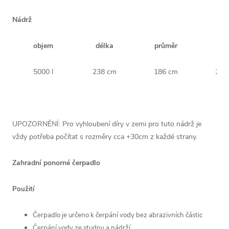
Nádrž
objem
délka
průměr
výš
5000 l
238 cm
186 cm
215
UPOZORNĚNÍ: Pro vyhloubení díry v zemi pro tuto nádrž je
vždy potřeba počítat s rozměry cca +30cm z každé strany.
Zahradní ponorné čerpadlo
Použití
Čerpadlo je určeno k čerpání vody bez abrazivních částic
Čerpání vody ze studny a nádrží