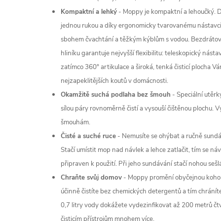
Kompaktní a lehký
- Moppy je kompaktní a lehoučký. 
jednou rukou a díky ergonomicky tvarovanému nástavci 
sbohem čvachtání a těžkým kýblům s vodou. Bezdrátov
hliníku garantuje nejvyšší flexibilitu: teleskopický nást
zatímco 360° artikulace a široká, tenká čisticí plocha
nejzapeklitějších koutů v domácnosti.
Okamžitě suchá podlaha bez šmouh
- Speciální utěrk
sílou páry rovnoměrně čistí a vysouší čištěnou plochu.
šmouhám.
Čisté a suché ruce
- Nemusíte se ohýbat a ručně sund
Stačí umístit mop nad návlek a lehce zatlačit, tím se n
připraven k použití. Při jeho sundávání stačí nohou sešl
Chraňte svůj domov
- Moppy promění obyčejnou kohou
účinně čistíte bez chemických detergentů a tím chráníte
0,7 litry vody dokážete vydezinfikovat až 200 metrů čtv
čisticím přístrojům mnohem více.