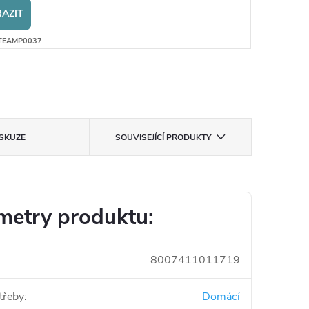
AZIT
TEAMP0037
ISKUZE
SOUVISEJÍCÍ PRODUKTY
metry produktu:
8007411011719
třeby
:
Domácí