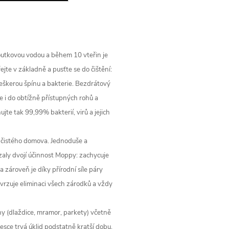
utkovou vodou a během 10 vteřin je
jte v základně a pusťte se do čištění:
eškerou špínu a bakterie. Bezdrátový
te i do obtížně přístupných rohů a
ujte tak 99,99% bakterií, virů a jejich
z čistého domova. Jednoduše a
zaly dvojí účinnost Moppy: zachycuje
a zároveň je díky přírodní síle páry
tvrzuje eliminaci všech zárodků a vždy
y (dlaždice, mramor, parkety) včetně
 desce trvá úklid podstatně kratší dobu.