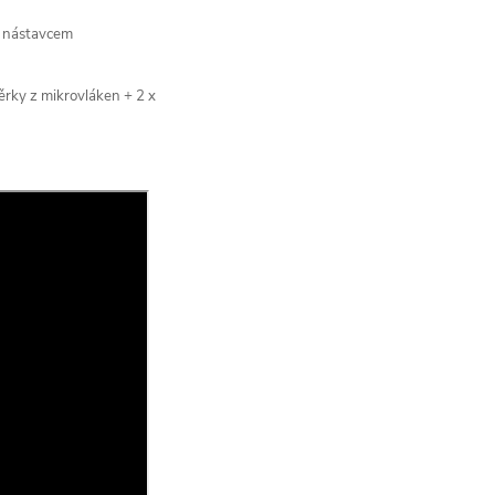
m nástavcem
těrky z mikrovláken + 2 x