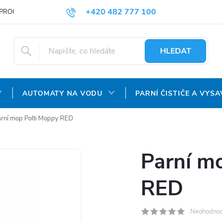
+420 482 777 100
PROČ NAKUPOVAT U NÁS?
DOPRAVA A PLATBA
OBCHODNÍ P
objednavky@agroaquapro.cz
HLEDAT
AUTOMATY NA VODU
PARNÍ ČISTIČE A VYSA
rní mop Polti Moppy RED
Parní m
RED
Neohodno