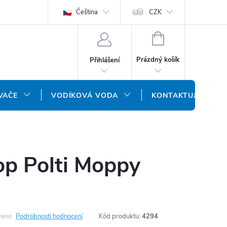
ODMÍNKY
OCHRANA OSOBNÍCH ÚDAJŮ
Čeština
CZK
NÁŠ SLOVENSKÝ E-SH
NÁKUPNÍ
KOŠÍK
Prázdný košík
Přihlášení
VAČE
VODÍKOVÁ VODA
KONTAKTUJTE NÁS
op Polti Moppy
ceno
Podrobnosti hodnocení
Kód produktu:
4294