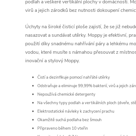
podlah a veškeré vertikální plochy v domácnosti. M
virů a jejich zárodků bez nutnosti dokoupení chemi
Úchyty na široké čisticí ploše zajistí, že se již neb
nasazovat a sundávat utěrky. Moppy je efektivní, pra
použití díky snadnému nahřívání páry a lehkému m
vodou, které musíte s námahou přesouvat z místnosti
inovační a stylový Moppy.
Čistí a dezinfikuje pomocí nahřáté utěrky
Odstraňuje a eliminuje 99,99% bakterií, virů a jejich zá
Nepoužívá chemické detergenty
Na všechny typy podlah a vertikálních ploch (dveře, st
Elektrostatické návleky k zachycení prachu
Okamžitě suchá podlaha bez šmouh
Připraveno během 10 vteřin