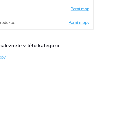
Parní mop
produktu
:
Parní mopy
aleznete v této kategorii
opy