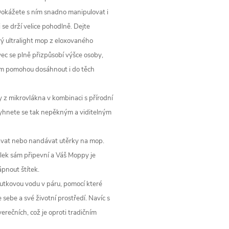
Dokážete s ním snadno manipulovat i
se drží velice pohodlně. Dejte
ý ultralight mop z eloxovaného
avec se plně přizpůsobí výšce osoby,
 Vám pomohou dosáhnout i do těch
y z mikrovlákna v kombinaci s přírodní
 Vyhnete se tak nepěkným a viditelným
ávat nebo nandávat utěrky na mop.
ávlek sám připevní a Váš Moppy je
ápnout štítek.
tkovou vodu v páru, pomocí které
 sebe a své životní prostředí. Navíc s
erečních, což je oproti tradičním