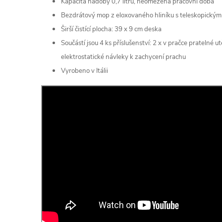
Kapacita nádoby 0,7 litru, neomezená pracovní doba
Bezdrátový mop z eloxovaného hliníku s teleskopický
Širší čistící plocha: 39 x 9 cm deska
Součástí jsou 4 ks příslušenství: 2 x v pračce pratelné u
elektrostatické návleky k zachycení prachu
Vyrobeno v Itálii