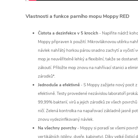
Vlastnosti a funkce parního mopu Moppy RED
Čistota a dezinfekce v 5 krocích
-
Naplňte nádrž koho
Moppy připraven k použití. Mikrovláknovou utěrku nahře
návlek nahřátý horkou párou snadno zachytí a vyčistí v
mop je neuvěřitelně lehký a flexibilní, takže se dostane
zákoutí. Přiložte mop znovu na nahřívací stanici a elimin
zárodků*.
Jednoduše a efektivně
-
S Moppy zažijete nový pocit 
efektivně. Testy provedené nezávislou laboratoří proká
99,99% bakterií, virů a jejich zárodků ze všech povrchů 
ničí. Zelená kontrolka na napařovací základně jasně po
znovu vydezinfikovaný návlek.
Na všechny povrchy
- Moppy si poradí se všemi povrch
vertikálních (stěny, dveře, kabinety). Díky velké čisticí