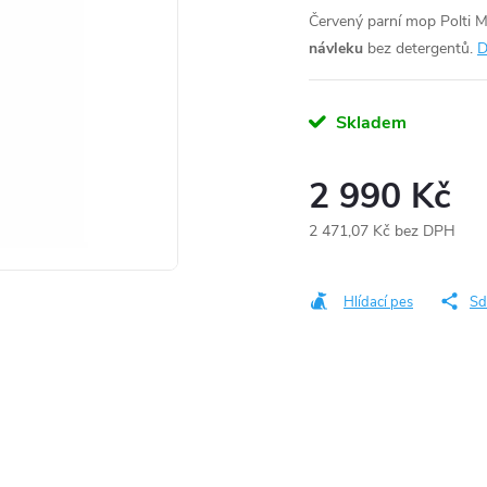
Červený parní mop Polti M
návleku
bez detergentů.
D
Skladem
2 990 Kč
2 471,07 Kč bez DPH
Měrná
cena:
Hlídací pes
Sd