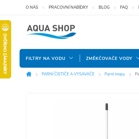
Přejít
O NÁS
PRACOVNÍ NABÍDKY
BLOG
FAQ
na
obsah
FILTRY NA VODU
ZMĚKČOVAČE VODY
PARNÍ ČISTIČE A VYSAVAČE
Parní mopy
Pa
Domů