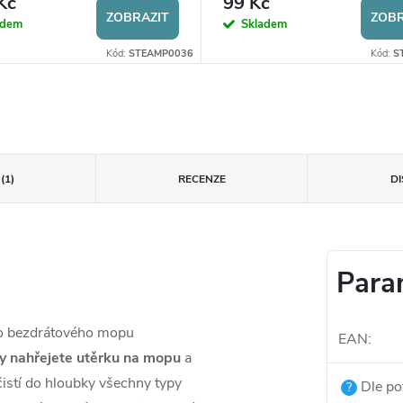
Kč
99 Kč
ZOBRAZIT
ZOBR
adem
Skladem
Kód:
STEAMP0036
Kód:
S
(1)
RECENZE
D
Para
ího bezdrátového mopu
EAN
:
y nahřejete utěrku na mopu
a
 čistí do hloubky všechny typy
Dle po
?