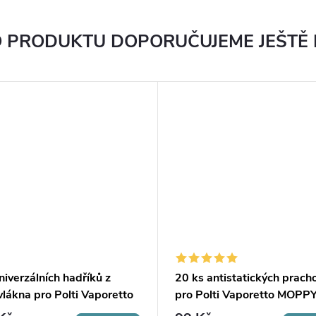
 PRODUKTU DOPORUČUJEME JEŠTĚ
niverzálních hadříků z
20 ks antistatických prach
lákna pro Polti Vaporetto
pro Polti Vaporetto MOPP
Y