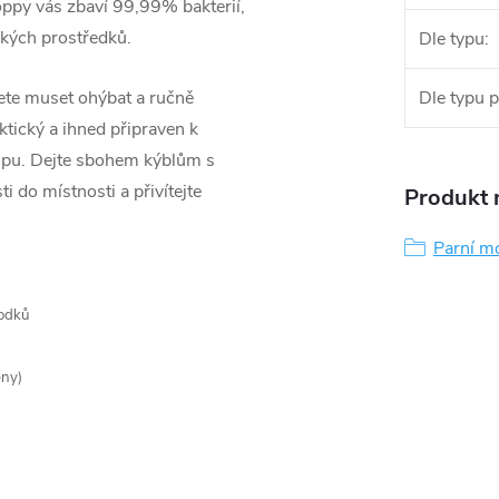
oppy vás zbaví 99,99% bakterií,
ckých prostředků.
Dle typu
:
udete muset ohýbat a ručně
Dle typu 
ktický a ihned připraven k
opu. Dejte sbohem kýblům s
 do místnosti a přivítejte
Produkt n
Parní m
rodků
ěny)