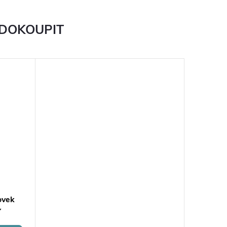
 DOKOUPIT
ovek
Y