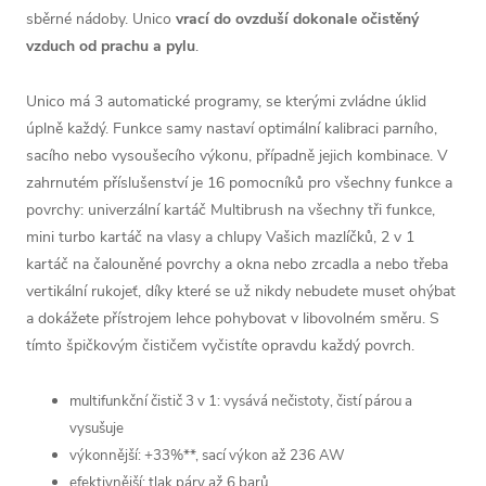
sběrné nádoby. Unico
vrací do ovzduší dokonale očistěný
vzduch od prachu a pylu
.
Unico má 3 automatické programy, se kterými zvládne úklid
úplně každý. Funkce samy nastaví optimální kalibraci parního,
sacího nebo vysoušecího výkonu, případně jejich kombinace. V
zahrnutém příslušenství je 16 pomocníků pro všechny funkce a
povrchy: univerzální kartáč Multibrush na všechny tři funkce,
mini turbo kartáč na vlasy a chlupy Vašich mazlíčků, 2 v 1
kartáč na čalouněné povrchy a okna nebo zrcadla a nebo třeba
vertikální rukojeť, díky které se už nikdy nebudete muset ohýbat
a dokážete přístrojem lehce pohybovat v libovolném směru. S
tímto špičkovým čističem vyčistíte opravdu každý povrch.
multifunkční čistič 3 v 1: vysává nečistoty, čistí párou a
vysušuje
výkonnější: +33%**, sací výkon až 236 AW
efektivnější: tlak páry až 6 barů