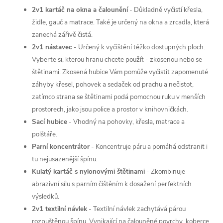
2v1 kartáč na okna a čalounění
-
Důkladně vyčistí křesla,
židle, gauč a matrace. Také je určený na okna a zrcadla, která
zanechá zářivě čistá.
2v1 nástavec
- Určený k vyčištění těžko dostupných ploch.
Vyberte si, kterou hranu chcete použít - zkosenou nebo se
štětinami. Zkosená hubice Vám pomůže vyčistit zapomenuté
záhyby křesel, pohovek a sedaček od prachu a nečistot,
zatímco strana se štětinami podá pomocnou ruku v menších
prostorech, jako jsou police a prostor v knihovničkách.
Sací hubice
- Vhodný na pohovky, křesla, matrace a
polštáře.
Parní koncentrátor
- Koncentruje páru a pomáhá odstranit i
tu nejusazenější špínu.
Kulatý kartáč s nylonovými štětinami
-
Zkombinuje
abrazivní sílu s parním čištěním k dosažení perfektních
výsledků.
2v1 textilní návlek
-
Textilní návlek zachytává párou
rozpuštěnou špínu. Vynikající na čalouněné povrchy, koberce