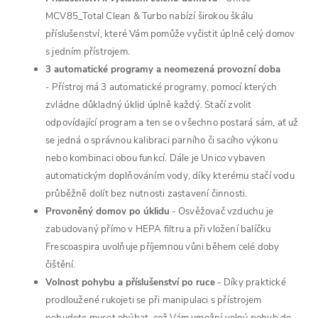
MCV85_Total Clean & Turbo nabízí širokou škálu
příslušenství, které Vám pomůže vyčistit úplně celý domov
s jedním přístrojem.
3 automatické programy a neomezená provozní doba
-
Přístroj má 3 automatické programy, pomocí kterých
zvládne důkladný úklid úplně každý. Stačí zvolit
odpovídající program a ten se o všechno postará sám, ať už
se jedná o správnou kalibraci parního či sacího výkonu
nebo kombinaci obou funkcí. Dále je Unico vybaven
automatickým doplňováním vody, díky kterému stačí vodu
průběžně dolít bez nutnosti zastavení činnosti.
Provoněný domov po úklidu
-
Osvěžovač vzduchu je
zabudovaný přímo v HEPA filtru a při vložení balíčku
Frescoaspira uvolňuje příjemnou vůni během celé doby
čištění.
Volnost pohybu a příslušenství po ruce
-
Díky praktické
prodloužené rukojeti se při manipulaci s přístrojem