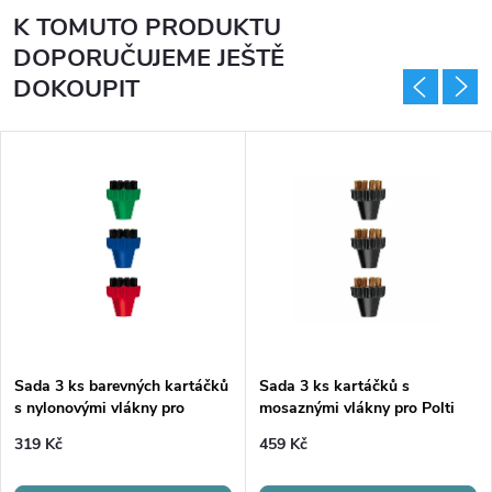
K TOMUTO PRODUKTU
DOPORUČUJEME JEŠTĚ
DOKOUPIT
Sada 3 ks barevných kartáčků
Sada 3 ks kartáčků s
s nylonovými vlákny pro
mosaznými vlákny pro Polti
Vaporetto, LECOASPIRA a
Vaporetto, LECOASPIRA a
319 Kč
459 Kč
UNICO
UNICO