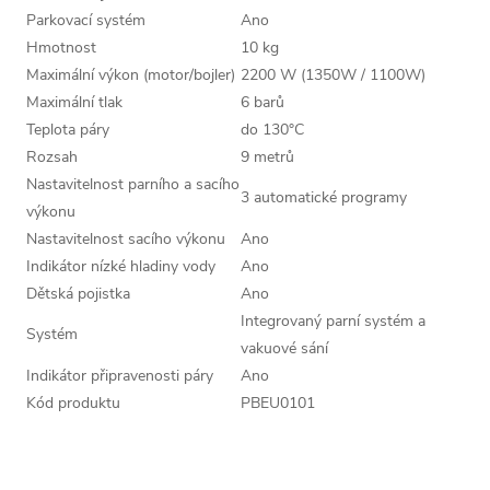
Parkovací systém
Ano
Hmotnost
10 kg
Maximální výkon (motor/bojler)
2200 W (1350W / 1100W)
Maximální tlak
6 barů
Teplota páry
do 130°C
Rozsah
9 metrů
Nastavitelnost parního a sacího
3 automatické programy
výkonu
Nastavitelnost sacího výkonu
Ano
Indikátor nízké hladiny vody
Ano
Dětská pojistka
Ano
Integrovaný parní systém a
Systém
vakuové sání
Indikátor připravenosti páry
Ano
Kód produktu
PBEU0101