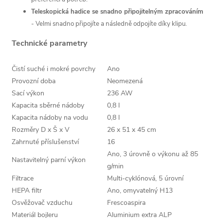
Teleskopická hadice se snadno připojitelným zpracováním
-
Velmi snadno připojíte a následně odpojíte díky klipu.
Technické parametry
Čistí suché i mokré povrchy
Ano
Provozní doba
Neomezená
Sací výkon
236 AW
Kapacita sběrné nádoby
0,8 l
Kapacita nádoby na vodu
0,8 l
Rozměry D x Š x V
26 x 51 x 45 cm
Zahrnuté příslušenství
16
Ano, 3 úrovně o výkonu až 85
Nastavitelný parní výkon
g/min
Filtrace
Multi-cyklónová, 5 úrovní
HEPA filtr
Ano, omyvatelný H13
Osvěžovač vzduchu
Frescoaspira
Materiál bojleru
Aluminium extra ALP