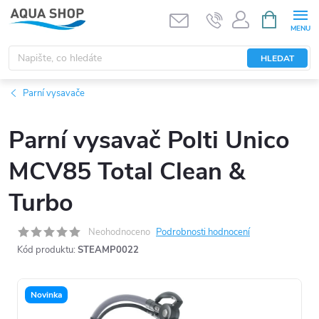
Přejít
NÁKUPNÍ
KOŠÍK
na
obsah
HLEDAT
Parní vysavače
Parní vysavač Polti Unico
MCV85 Total Clean &
Turbo
Neohodnoceno
Podrobnosti hodnocení
Kód produktu:
STEAMP0022
Novinka