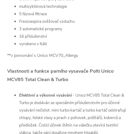
multicyklónová technologie
5 fázová filtrace
Frescoaspira ověžovač vzduchu
3 automatické programy
16 příslušenství
vyrobeno v Itálii
**v porovnání s Unico MCV70_Allergy
Vlastnosti a funkce parního vysavače Polti Unico
MCV85 Total Clean & Turbo
Efektivní a výkonné vysávání
- Unico MCV85 Total Clean &
Turbo je dodáván se speciálním příslušenstvím pro účinné
vysávání nečistot: mini turbo kartáč a turbo kartáč odstraňují
chlupy, lidské vlasy a prach z pohovek, polštářů, koberců a
předložek. Čistící účinek štětin na válečku otevírá textilní
vlákna, takže sání dosáhne mnohem hlouběji.