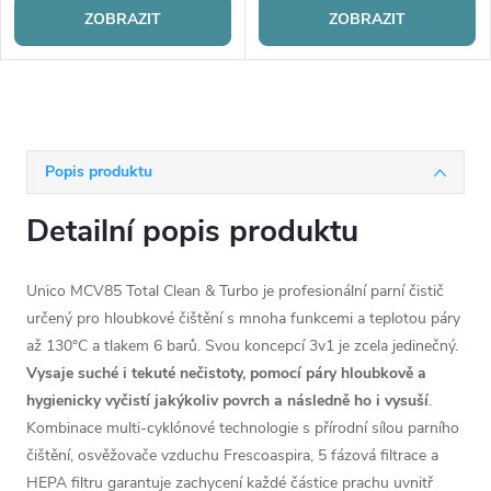
ZOBRAZIT
ZOBRAZIT
Popis produktu
Detailní popis produktu
Unico MCV85 Total Clean & Turbo je profesionální parní čistič
určený pro hloubkové čištění s mnoha funkcemi
a teplotou páry
až 130°C a tlakem 6 barů
. Svou koncepcí 3v1 je zcela jedinečný.
Vysaje suché i tekuté nečistoty, pomocí páry hloubkově a
hygienicky vyčistí jakýkoliv povrch a následně ho i vysuší
.
Kombinace multi-cyklónové technologie s přírodní sílou parního
čištění, osvěžovače vzduchu Frescoaspira, 5 fázová filtrace a
HEPA filtru garantuje zachycení každé částice prachu uvnitř