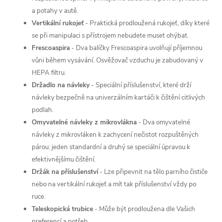
a potahy v autě.
Vertikální rukojeť
-
Praktická prodloužená rukojeť, díky které
se při manipulaci s přístrojem nebudete muset ohýbat.
Frescoaspira
-
Dva balíčky Frescoaspira uvolňují příjemnou
vůni během vysávání. Osvěžovač vzduchu je zabudovaný v
HEPA filtru.
Držadlo na návleky
-
Speciální příslušenství, které drží
návleky bezpečně na univerzálním kartáči k čištění citlivých
podlah.
Omyvatelné návleky z mikrovlákna
-
Dva omyvatelné
návleky z mikrovláken k zachycení nečistot rozpuštěných
párou: jeden standardní a druhý se speciální úpravou k
efektivnějšímu čištění.
Držák na příslušenství
-
Lze připevnit na tělo parního čističe
nebo na vertikální rukojeť a mít tak příslušenství vždy po
ruce.
Teleskopická trubice
-
Může být prodloužena dle Vašich
preferencí a potřeb.