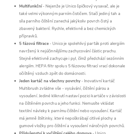
Multifunkční
-
Nejenže je Unico špičkový vysavač, ale je
také velmi výkonným parním čističem. Stačí jediný tah a
síla parního čištění zanechá jakýkoliv povrch čistý a
zbavený bakterií. Rychle, efektivně a bez chemických
přípravků.
5 fázová filtrace
-
Unico je spolehlivý parťák proti alergiím
navržený k nejúčinnějšímu zachycování částic prachu.
Stejně efektivně zachycuje i pyl, čímž předchází sezónním
alergiím. HEPA filtr spolu s 5 fázovou filtrací vrací dokonale
očištěný vzduch zpět do domácnosti.
Jeden kartáč na všechny povrchy
-
Inovativní kartáč
Multibrush zvládne vše - vysávání, čištění párou a
vysoušení. Jediné kliknutí nastaví pozici kartáče v závislosti
na čištěném povrchu a jeho funkci. Nemusíte vkládat
textilní návleky k parnímu čištění nebo vysoušení. Kartáč
má jemně štětinky, které nepoškrábají citlivé plochy a
gumové vložky pro čištění a vysoušení náročných povrchů.
Příslušenství k vyčištění celého domova
-
Unico