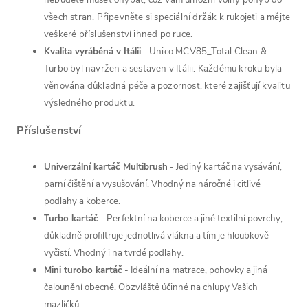
nebudete muset ohýbat, což Vám umožní volný pohyb do
všech stran. Připevněte si speciální držák k rukojeti a mějte
veškeré příslušenství ihned po ruce.
Kvalita vyráběná v Itálii
-
Unico MCV85_Total Clean &
Turbo byl navržen a sestaven v Itálii. Každému kroku byla
věnována důkladná péče a pozornost, které zajišťují kvalitu
výsledného produktu.
Příslušenství
Univerzální kartáč Multibrush
- Jediný kartáč na vysávání,
parní čištění a vysušování. Vhodný na náročné i citlivé
podlahy a koberce.
Turbo kartáč
-
Perfektní na koberce a jiné textilní povrchy,
důkladně profiltruje jednotlivá vlákna a tím je hloubkově
vyčistí. Vhodný i na tvrdé podlahy.
Mini turobo kartáč
-
Ideální na matrace, pohovky a jiná
čalounění obecně. Obzvláště účinné na chlupy Vašich
mazlíčků.