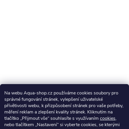
Na webu Aqua-shop.cz používáme cookies soubory pro
správné fungování stránek, vylepšení uživatelské
přívětivosti webu, k přizpůsobení stránek pro vaše potřeby,
měření reklam a zlepšení kvality stránek. Kliknutím na
tlačítko „Přijmout vše“ souhlasíte s využívaním
cookies
,
nebo tlačítkem „Nastavení“ si vyberte cookies, se kterými