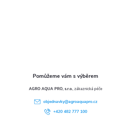
a
t
í
AGRO AQUA PRO, s.r.o.
objednavky
@
agroaquapro.cz
+420 482 777 100