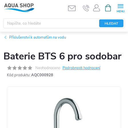
Přejít
NÁKUPNÍ
KOŠÍK
na
obsah
HLEDAT
Příslušenství k automatům na vodu
Baterie BTS 6 pro sodobar
Neohodnoceno
Podrobnosti hodnocení
Kód produktu:
AQC000928