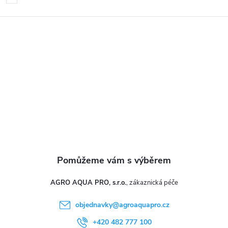
p
a
t
í
AGRO AQUA PRO, s.r.o.
objednavky
@
agroaquapro.cz
+420 482 777 100