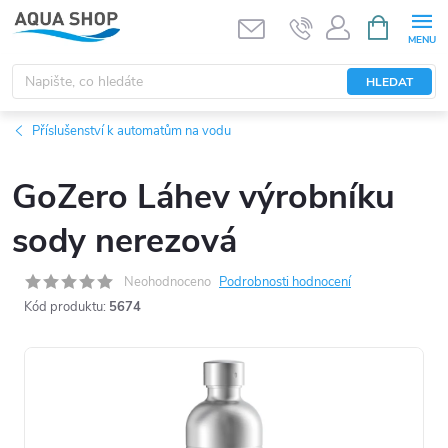
Přejít
NÁKUPNÍ
KOŠÍK
na
obsah
HLEDAT
Příslušenství k automatům na vodu
GoZero Láhev výrobníku
sody nerezová
Neohodnoceno
Podrobnosti hodnocení
Kód produktu:
5674