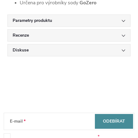
Určena pro výrobníky sody
GoZero
Parametry produktu
Recenze
Diskuse
Mějte přehled o novinkách
a slevách
Z
á
E-mail
ODEBÍRAT
Souhlasím se zpracováním osobních údajů.