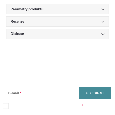
Parametry produktu
Recenze
Diskuse
Mějte přehled o novinkách
a slevách
Z
á
E-mail
ODEBÍRAT
p
Souhlasím se zpracováním osobních údajů.