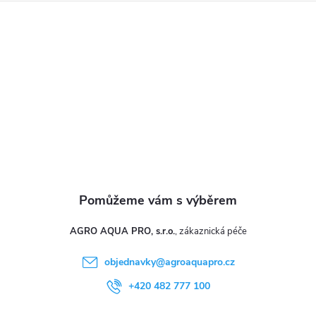
a
t
í
AGRO AQUA PRO, s.r.o.
objednavky
@
agroaquapro.cz
+420 482 777 100