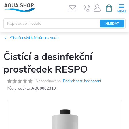
Přejít
NÁKUPNÍ
KOŠÍK
na
obsah
HLEDAT
Příslušenství k filtrům na vodu
Čistící a desinfekční
prostředek RESPO
Neohodnoceno
Podrobnosti hodnocení
Kód produktu:
AQC0002313