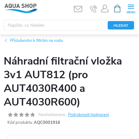
Přejít
NÁKUPNÍ
KOŠÍK
na
obsah
HLEDAT
Příslušenství k filtrům na vodu
Náhradní filtrační vložka
3v1 AUT812 (pro
AUT4030R400 a
AUT4030R600)
Neohodnoceno
Podrobnosti hodnocení
Kód produktu:
AQC0001916