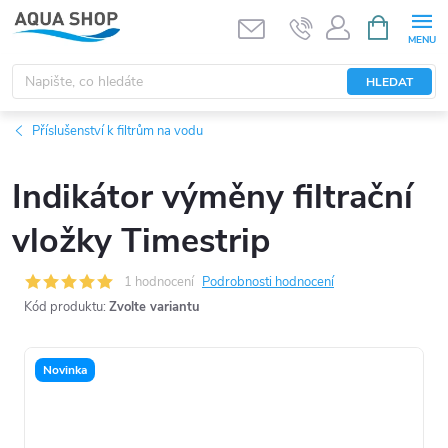
Přejít
NÁKUPNÍ
KOŠÍK
na
obsah
HLEDAT
Příslušenství k filtrům na vodu
Indikátor výměny filtrační
vložky Timestrip
1 hodnocení
Podrobnosti hodnocení
Kód produktu:
Zvolte variantu
Novinka