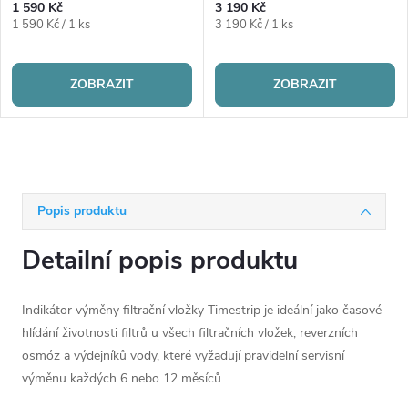
1 590 Kč
3 190 Kč
Měrná
Měrná
1 590 Kč / 1 ks
3 190 Kč / 1 ks
cena:
cena:
ZOBRAZIT
ZOBRAZIT
Popis produktu
Detailní popis produktu
Indikátor výměny filtrační vložky Timestrip je ideální jako časové
hlídání životnosti filtrů u všech filtračních vložek, reverzních
osmóz a výdejníků vody, které vyžadují pravidelní servisní
výměnu každých 6 nebo 12 měsíců.