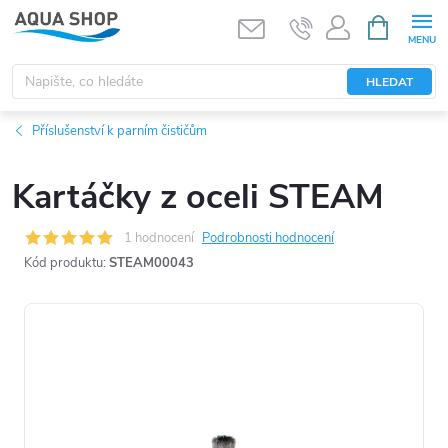
Přejít
NÁKUPNÍ
KOŠÍK
na
obsah
HLEDAT
Příslušenství k parním čističům
Kartáčky z oceli STEAM
1 hodnocení
Podrobnosti hodnocení
Kód produktu:
STEAM00043