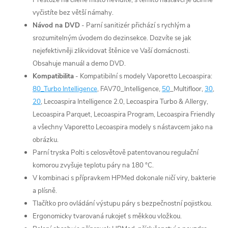
Přestože na cílené místo nevidíte, s těmito nástavci je účinně
vyčistíte bez větší námahy.
Návod na DVD
- Parní sanitizér přichází s rychlým a
srozumitelným úvodem do dezinsekce. Dozvíte se jak
nejefektivněji zlikvidovat štěnice ve Vaší domácnosti.
Obsahuje manuál a demo DVD.
Kompatibilita
- Kompatibilní s modely Vaporetto Lecoaspira:
80_Turbo Intelligence
, FAV70_Intelligence,
50
_Multifloor,
30
,
20
, Lecoaspira Intelligence 2.0, Lecoaspira Turbo & Allergy,
Lecoaspira Parquet, Lecoaspira Program, Lecoaspira Friendly
a všechny Vaporetto Lecoaspira modely s nástavcem jako na
obrázku.
Parní tryska Polti s celosvětově patentovanou regulační
komorou zvyšuje teplotu páry na 180 °C.
V kombinaci s přípravkem HPMed dokonale ničí viry, bakterie
a plísně.
Tlačítko pro ovládání výstupu páry s bezpečnostní pojistkou.
Ergonomicky tvarovaná rukojeť s měkkou vložkou.