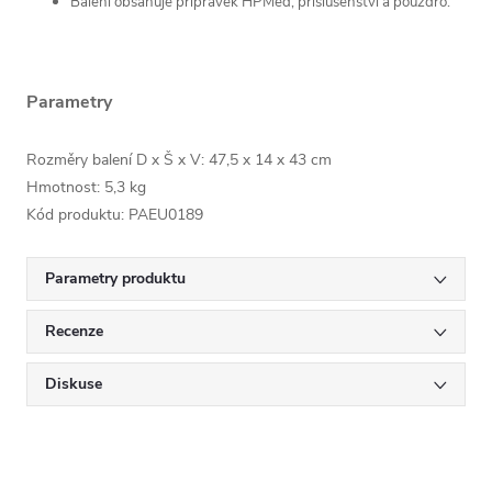
Balení obsahuje přípravek HPMed, příslušenství a pouzdro.
Parametry
Rozměry balení D x Š x V:
47,5 x 14 x 43
cm
Hmotnost: 5,3 kg
Kód produktu:
PAEU0189
Parametry produktu
Recenze
Diskuse