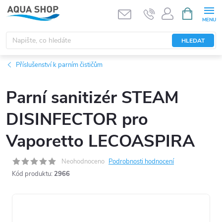
Přejít
NÁKUPNÍ
KOŠÍK
na
obsah
HLEDAT
Příslušenství k parním čističům
Parní sanitizér STEAM
DISINFECTOR pro
Vaporetto LECOASPIRA
Neohodnoceno
Podrobnosti hodnocení
Kód produktu:
2966