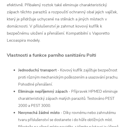
efektivně. Přibalený roztok také eliminuje charakteristický
zápach těchto parazitů a rozpouští ochranný obal jejich vajíček,
který je přidržuje uchycené na stěnách a jiných místech v
domácnosti. V příslušenství je zahrnut kovový kufřík k
bezpečnému uložení a přenášení. Kompatibilní s Vaporetto
Lecoaspira modely.
Vlastnosti a funkce parního sanitizéru Polti
Jednoduchý transport
- Kovový kufřík zajišťuje bezpečnost
proti různým mechanickým poškozením a usazování prachu.
Pohodlné přenášení.
Eliminuje nepříjemný zápach
- Přípravek HPMED eliminuje
charakteristický zápach malých parazitů. Testováno PEST
2000 a PEST 3000.
Nevynechá žádné místo
-
Díky rovnému nebo zahnutému
tvaru příslušenství se dostanete i do hůře obtížných míst.