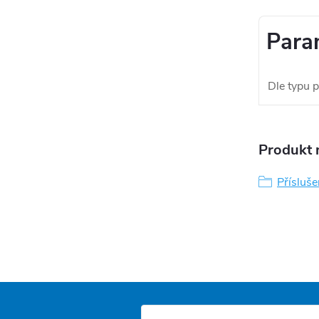
Para
Dle typu p
Produkt n
Přísluše