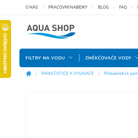
Přejít
O NÁS
PRACOVNÍ NABÍDKY
BLOG
FAQ
na
obsah
FILTRY NA VODU
ZMĚKČOVAČE VODY
PARNÍ ČISTIČE A VYSAVAČE
Příslušenství k par
Domů