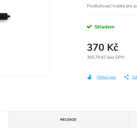
Prodlužovací trubka pro pa
Skladem
370 Kč
305,79 Kč bez DPH
Měrná
cena:
Hlídací pes
Sd
RECENZE