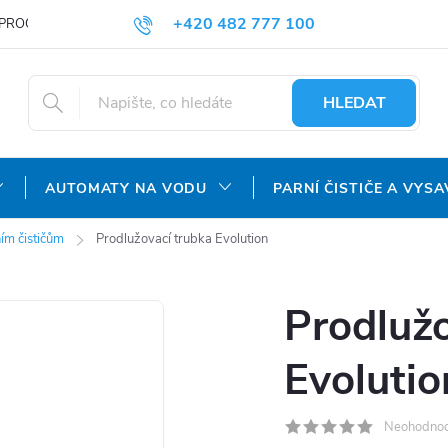
+420 482 777 100
PROČ NAKUPOVAT U NÁS?
DOPRAVA A PLATBA
OBCHODNÍ P
objednavky@agroaquapro.cz
HLEDAT
AUTOMATY NA VODU
PARNÍ ČISTIČE A VYSA
ním čističům
Prodlužovací trubka Evolution
Prodlužo
Evolutio
Neohodno