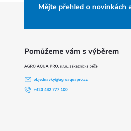
Z
Mějte přehled o novinkách
á
p
a
t
AGRO AQUA PRO, s.r.o.
í
objednavky
@
agroaquapro.cz
+420 482 777 100