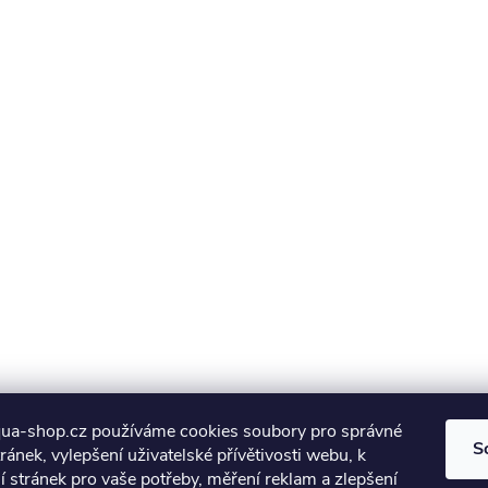
a-shop.cz používáme cookies soubory pro správné
S
ránek, vylepšení uživatelské přívětivosti webu, k
 stránek pro vaše potřeby, měření reklam a zlepšení