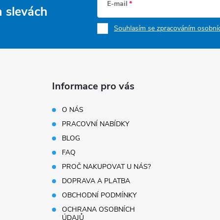
E-mail
a slevách
Souhlasím se zpracováním osobníc
Informace pro vás
O NÁS
PRACOVNÍ NABÍDKY
BLOG
FAQ
PROČ NAKUPOVAT U NÁS?
DOPRAVA A PLATBA
OBCHODNÍ PODMÍNKY
OCHRANA OSOBNÍCH
ÚDAJŮ