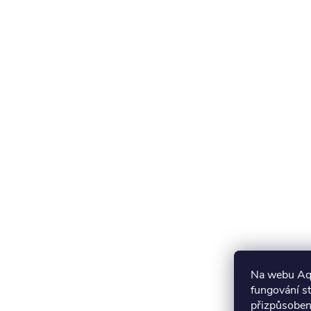
Na webu Aqu
fungování st
přizpůsobení