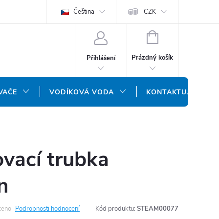
ODMÍNKY
OCHRANA OSOBNÍCH ÚDAJŮ
Čeština
CZK
NÁŠ SLOVENSKÝ E-SH
NÁKUPNÍ
KOŠÍK
Prázdný košík
Přihlášení
VAČE
VODÍKOVÁ VODA
KONTAKTUJTE NÁS
vací trubka
n
ceno
Podrobnosti hodnocení
Kód produktu:
STEAM00077