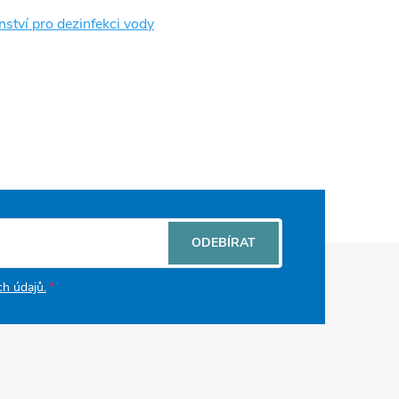
nství pro dezinfekci vody
ODEBÍRAT
h údajů.