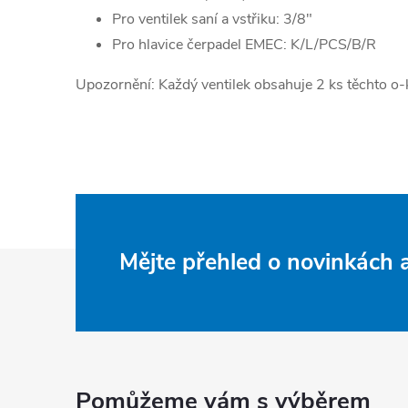
Pro ventilek saní a vstřiku: 3/8"
Pro hlavice čerpadel EMEC: K/L/PCS/B/R
Upozornění: Každý ventilek obsahuje 2 ks těchto o-
Z
Mějte přehled o novinkách
á
p
a