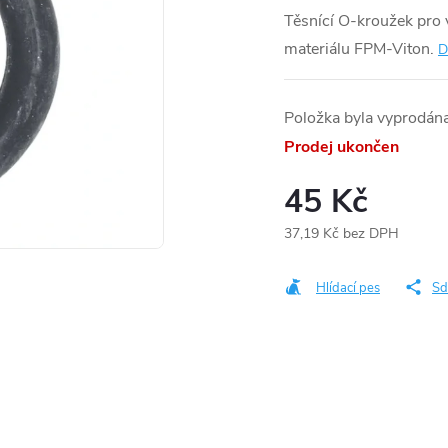
Těsnící
O-kroužek pro v
materiálu FPM-Viton.
D
Položka byla vyprodán
Prodej ukončen
45 Kč
37,19 Kč bez DPH
Měrná
cena:
Hlídací pes
Sd