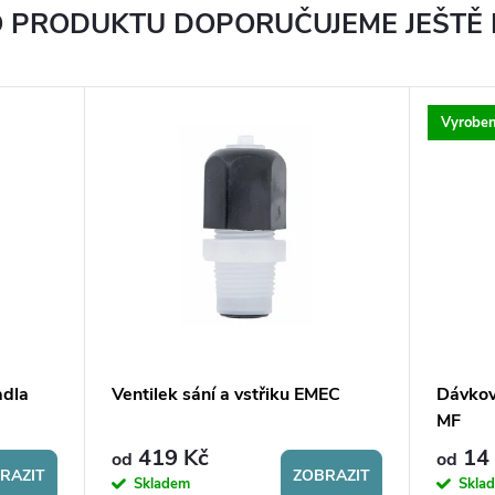
 PRODUKTU DOPORUČUJEME JEŠTĚ
Vyroben
adla
Ventilek sání a vstřiku EMEC
Dávkov
MF
419 Kč
14 
od
od
RAZIT
ZOBRAZIT
Skladem
Skla