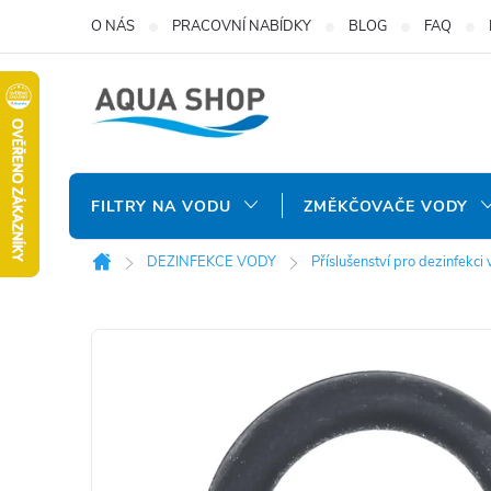
Přejít
O NÁS
PRACOVNÍ NABÍDKY
BLOG
FAQ
na
obsah
FILTRY NA VODU
ZMĚKČOVAČE VODY
DEZINFEKCE VODY
Příslušenství pro dezinfekci
Domů