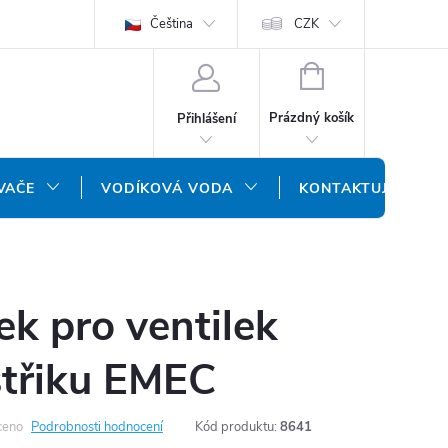
ODMÍNKY
OCHRANA OSOBNÍCH ÚDAJŮ
Čeština
CZK
NÁŠ SLOVENSKÝ E-SH
NÁKUPNÍ
KOŠÍK
Prázdný košík
Přihlášení
VAČE
VODÍKOVÁ VODA
KONTAKTUJTE NÁS
k pro ventilek
střiku EMEC
ceno
Podrobnosti hodnocení
Kód produktu:
8641