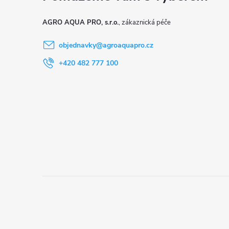
t
AGRO AQUA PRO, s.r.o.
í
objednavky
@
agroaquapro.cz
+420 482 777 100