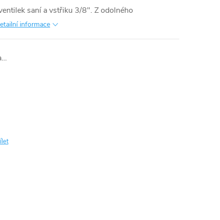
entilek saní a vstřiku 3/8"
. Z odolného
etailní informace
a…
ílet