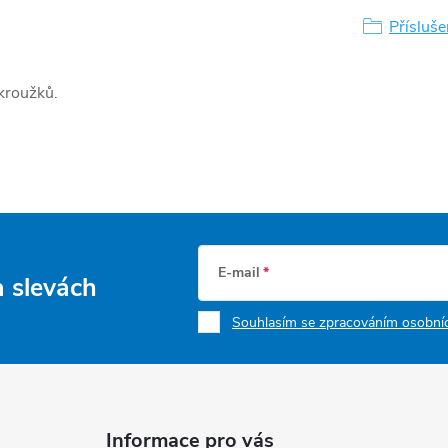
Přísluše
kroužků.
E-mail
a slevách
Souhlasím se zpracováním osobníc
Informace pro vás