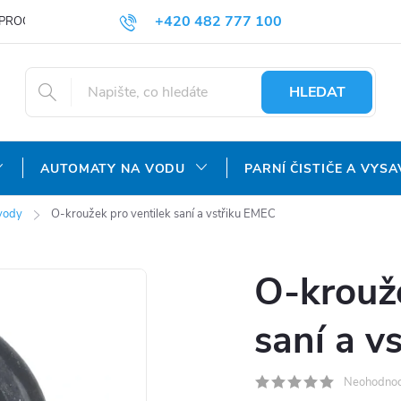
+420 482 777 100
PROČ NAKUPOVAT U NÁS?
DOPRAVA A PLATBA
OBCHODNÍ P
objednavky@agroaquapro.cz
HLEDAT
AUTOMATY NA VODU
PARNÍ ČISTIČE A VYSA
 vody
O-kroužek pro ventilek saní a vstřiku EMEC
O-krouže
saní a v
Neohodno