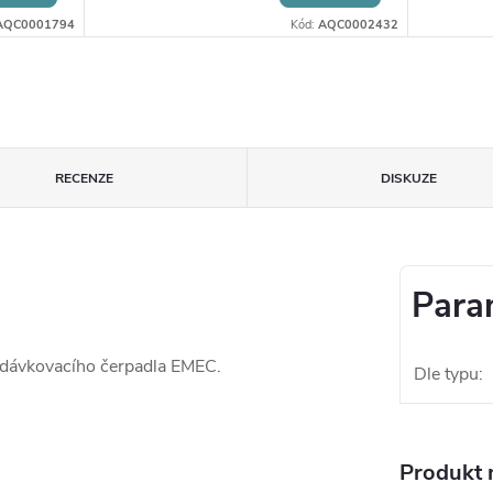
AQC0001794
Kód:
AQC0002432
RECENZE
DISKUZE
Para
dávkovacího čerpadla EMEC.
Dle typu
:
Produkt n