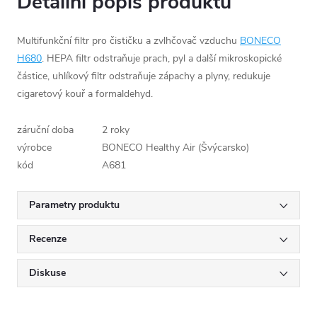
Detailní popis produktu
Multifunkční filtr pro čističku a zvlhčovač vzduchu
BONECO
H680
. HEPA filtr odstraňuje prach, pyl a další mikroskopické
částice, uhlíkový filtr odstraňuje zápachy a plyny, redukuje
cigaretový kouř a formaldehyd.
záruční doba
2 roky
výrobce
BONECO Healthy Air (Švýcarsko)
kód
A681
Parametry produktu
Recenze
Diskuse