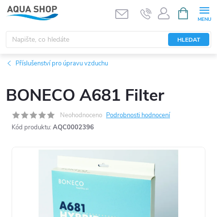
Přejít
NÁKUPNÍ
KOŠÍK
na
obsah
HLEDAT
Příslušenství pro úpravu vzduchu
BONECO A681 Filter
Neohodnoceno
Podrobnosti hodnocení
Kód produktu:
AQC0002396