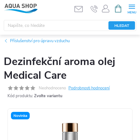
Přejít
NÁKUPNÍ
KOŠÍK
na
obsah
HLEDAT
Příslušenství pro úpravu vzduchu
Dezinfekční aroma olej
Medical Care
Neohodnoceno
Podrobnosti hodnocení
Kód produktu:
Zvolte variantu
Novinka