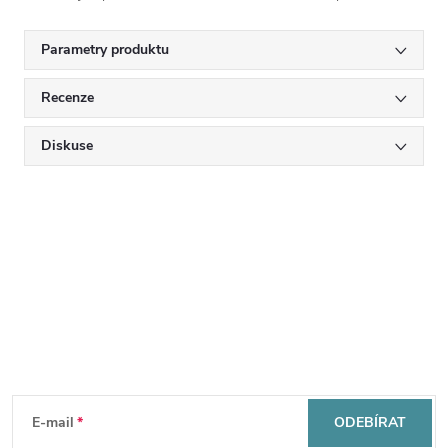
Parametry produktu
Recenze
Diskuse
Mějte přehled o novinkách
a slevách
Z
á
E-mail
ODEBÍRAT