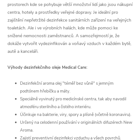
prostorech kde se pohybuje větší množství lidí jako jsou nákupní
centra, hotely a prostředky veřejné dopravy. Je ideální pro
zajištění nepřetržité dezinfekce sanitárních zařízení na veřejných
toaletách. Ale i ve výrobních halách, kde může pomoci ke
snížené nemocnosti zaměstnanců. A samozřejmostí je, že
dokáže vytvořit vydezinfikován a voňavý vzduch v každém bytě,
autě a kanceláři.
Výhody dezinfekčního oleje Medical Care:
Dezinfekční aroma olej "téměř bez vůně" s jemným
podtónem hřebíčku a máty.
Speciálně vyvinutý pro medicínské centra, tak aby navodil
atmosféru sterilního a čistého interiéru.
Účinkuje na bakterie, viry, spory a plísně (včetně koronaviru).
Určený na celodenní používání v originálních difuzérech New
Aroma.
Zajistí preventivní dezinfekci vzduchu a všech povrchů.