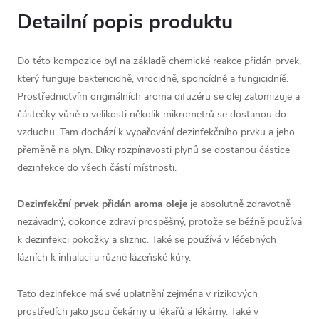
Detailní popis produktu
Do této kompozice byl na základě chemické reakce přidán prvek,
který funguje baktericidně, virocidně, sporicídně a fungicidníě.
Prostřednictvím originálních aroma difuzéru se olej zatomizuje a
částečky vůně o velikosti několik mikrometrů se dostanou do
vzduchu. Tam dochází k vypařování dezinfekčního prvku a jeho
přeměně na plyn. Díky rozpínavosti plynů se dostanou částice
dezinfekce do všech částí místnosti.
Dezinfekční prvek přidán aroma oleje
je absolutně zdravotně
nezávadný, dokonce zdraví prospěšný, protože se běžně používá
k dezinfekci pokožky a sliznic. Také se používá v léčebných
lázních k inhalaci a různé lázeňské kúry.
Tato dezinfekce má své uplatnění zejména v rizikových
prostředích jako jsou čekárny u lékařů a lékárny. Také v