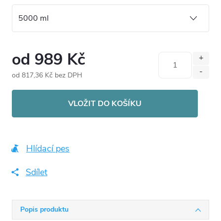
od
989 Kč
od
817,36 Kč
bez DPH
Měrná
cena:
VLOŽIT DO KOŠÍKU
Hlídací pes
Sdílet
Popis produktu