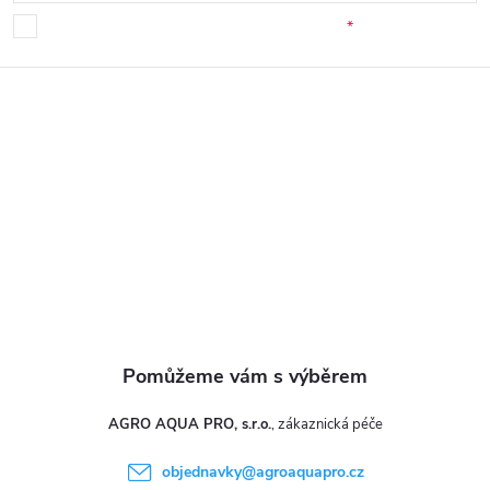
p
Souhlasím se zpracováním osobních údajů.
a
t
í
AGRO AQUA PRO, s.r.o.
objednavky
@
agroaquapro.cz