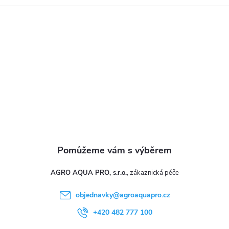
a
t
í
AGRO AQUA PRO, s.r.o.
objednavky
@
agroaquapro.cz
+420 482 777 100