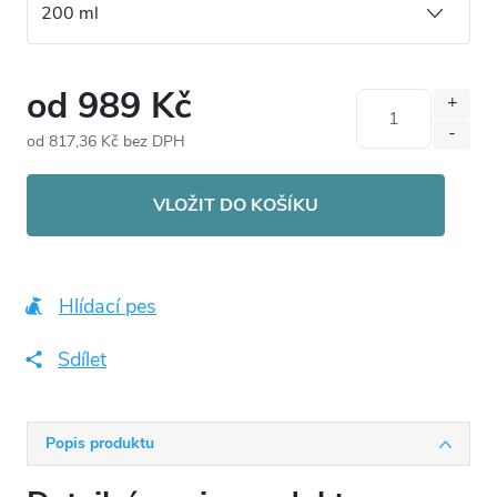
od
989 Kč
od
817,36 Kč
bez DPH
Měrná
cena:
VLOŽIT DO KOŠÍKU
Hlídací pes
Sdílet
Popis produktu