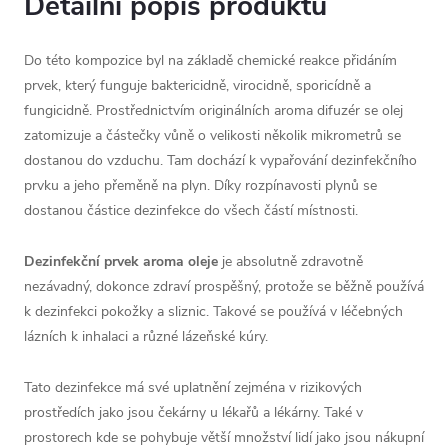
Detailní popis produktu
Do této kompozice byl na základě chemické reakce přidáním
prvek, který funguje baktericidně, virocidně, sporicídně a
fungicidně. Prostřednictvím originálních aroma difuzér se olej
zatomizuje a částečky vůně o velikosti několik mikrometrů se
dostanou do vzduchu. Tam dochází k vypařování dezinfekčního
prvku a jeho přeměně na plyn. Díky rozpínavosti plynů se
dostanou částice dezinfekce do všech částí místnosti.
Dezinfekční prvek aroma oleje
je absolutně zdravotně
nezávadný, dokonce zdraví prospěšný, protože se běžně používá
k dezinfekci pokožky a sliznic. Takové se používá v léčebných
lázních k inhalaci a různé lázeňské kúry.
Tato dezinfekce má své uplatnění zejména v rizikových
prostředích jako jsou čekárny u lékařů a lékárny. Také v
prostorech kde se pohybuje větší množství lidí jako jsou nákupní