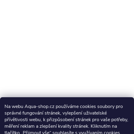
Na webu Aqua-shop.cz používáme cookies soubory pro
správné fungování stránek, vylepšení uživatelské
přívětivosti webu, k přizpůsobení stránek pro vaše potřeby,
měření reklam a zlepšení kvality stránek. Kliknutím na
tlačítko „Přijmout vše“ souhlasíte s využívaním
cookies
,