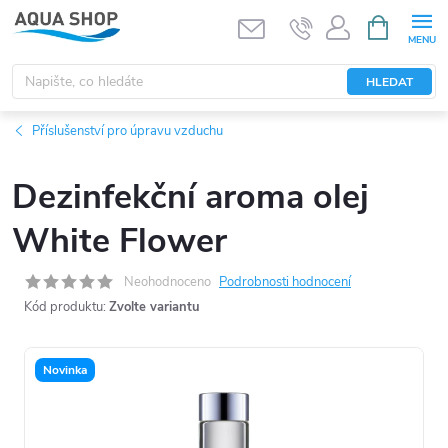
Přejít
NÁKUPNÍ
KOŠÍK
na
obsah
HLEDAT
Příslušenství pro úpravu vzduchu
Dezinfekční aroma olej
White Flower
Neohodnoceno
Podrobnosti hodnocení
Kód produktu:
Zvolte variantu
Novinka