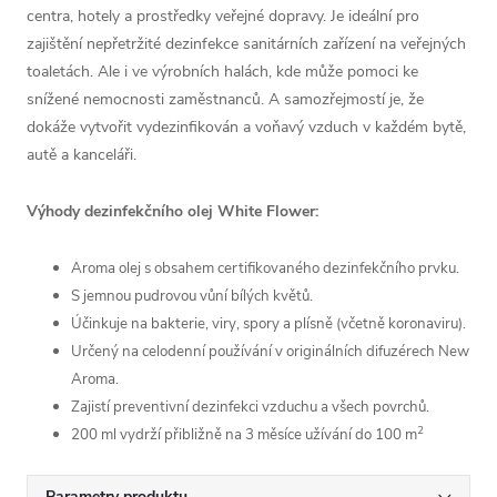
centra, hotely a prostředky veřejné dopravy. Je ideální pro
zajištění nepřetržité dezinfekce sanitárních zařízení na veřejných
toaletách. Ale i ve výrobních halách, kde může pomoci ke
snížené nemocnosti zaměstnanců. A samozřejmostí je, že
dokáže vytvořit vydezinfikován a voňavý vzduch v každém bytě,
autě a kanceláři.
Výhody dezinfekčního olej White Flower:
Aroma olej s obsahem certifikovaného dezinfekčního prvku.
S jemnou pudrovou vůní bílých květů.
Účinkuje na bakterie, viry, spory a plísně (včetně koronaviru).
Určený na celodenní používání v originálních difuzérech New
Aroma.
Zajistí preventivní dezinfekci vzduchu a všech povrchů.
2
200 ml vydrží přibližně na 3 měsíce užívání do 100 m
Parametry produktu