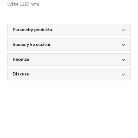
výška 1120 mm)
Parametry produktu
Soubory ke stažení
Recenze
Diskuse
Mějte přehled o novinkách
a slevách
Z