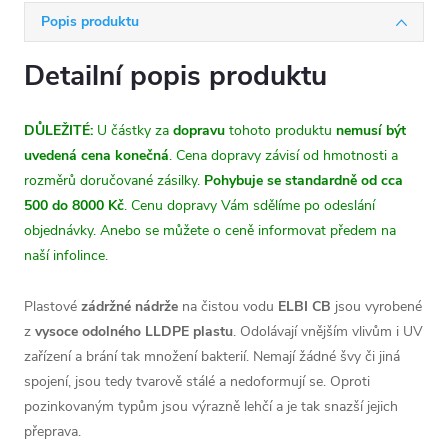
Popis produktu
Detailní popis produktu
DŮLEŽITÉ:
U částky za
dopravu
tohoto produktu
nemusí být
uvedená cena konečná
. Cena dopravy závisí od hmotnosti a
rozměrů doručované zásilky.
Pohybuje se standardně od cca
500 do 8000 Kč
. Cenu dopravy Vám sdělíme po odeslání
objednávky. Anebo se můžete o ceně informovat předem na
naší infolince.
Plastové
zádržné nádrže
na čistou vodu
ELBI CB
jsou vyrobené
z
vysoce odolného LLDPE plastu
. Odolávají vnějším vlivům i UV
zařízení a brání tak množení bakterií. Nemají žádné švy či jiná
spojení, jsou tedy tvarově stálé a nedoformují se. Oproti
pozinkovaným typům jsou výrazně lehčí a je tak snazší jejich
přeprava.