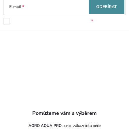
á
E-mail
ODEBÍRAT
p
Souhlasím se zpracováním osobních údajů.
a
t
í
AGRO AQUA PRO, s.r.o.