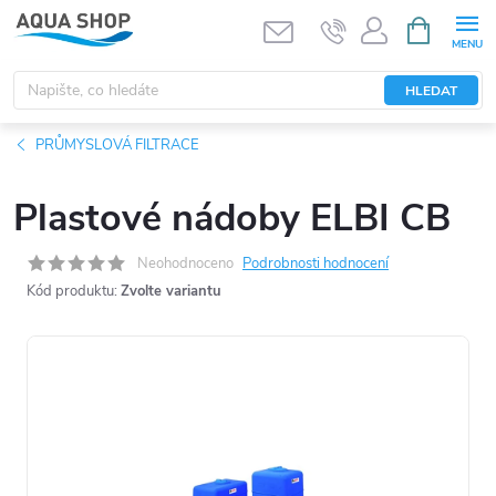
Přejít
NÁKUPNÍ
KOŠÍK
na
obsah
HLEDAT
PRŮMYSLOVÁ FILTRACE
Plastové nádoby ELBI CB
Neohodnoceno
Podrobnosti hodnocení
Kód produktu:
Zvolte variantu