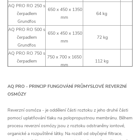
AQ PRO RO 250 s
650 x 450 x 1350
čerpadlem
64 kg
0,
mm
Grundfos
AQ PRO RO 500 s
650 x 450 x 1350
čerpadlem
72 kg
0
mm
Grundfos
AQ PRO RO 750 s
750 x 700 x 1650
čerpadlem
112 kg
0,
mm
Grundfos
AQ PRO RO
2250 x 600 x 1650
1000 s čerpadlem
130 kg
AQ PRO - PRINCIP FUNGOVÁNÍ PRŮMYSLOVÉ REVERZNÍ
mm
Grundfos
OSMÓZY
Reverzní osmóza - je oddělení části roztoku z jeho druhé části
pomocí uplatňování tlaku na polopropustnou membránu. Během
procesu reverzní osmózy jsou z roztoku odstraněny iontové,
organické a rozpuštěné látky. Na rozdíl od obyčejné filtrace,