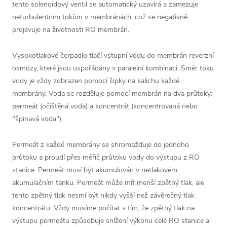
tento solenoidový ventil se automatický uzavírá a zamezuje
neturbulentním tokům v membránách, což se negativně
projevuje na životnosti RO membrán.
Vysokotlakové čerpadlo tlačí vstupní vodu do membrán reverzní
osmózy, které jsou uspořádány v paralelní kombinaci. Směr toku
vody je vždy zobrazen pomocí šipky na kalichu každé
membrány. Voda se rozděluje pomocí membrán na dva průtoky:
permeát (očištěná voda) a koncentrát (koncentrovaná nebo
"špinavá voda").
Permeát z každé membrány se shromažďuje do jednoho
průtoku a proudí přes měřič průtoku vody do výstupu z RO
stanice. Permeát musí být akumulován v netlakovém
akumulačním tanku. Permeát může mít menší zpětný tlak, ale
tento zpětný tlak nesmí být nikdy vyšší než závěrečný tlak
koncentrátu. Vždy musíme počítat s tím, že zpětný tlak na
výstupu permeátu způsobuje snížení výkonu celé RO stanice a