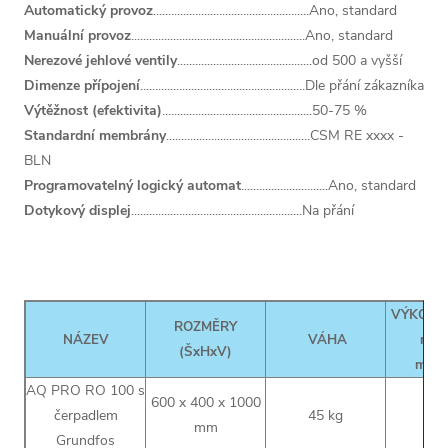
Automatický provoz
....................................................Ano, standard
Manuální provoz
..........................................................Ano, standard
Nerezové jehlové ventily
.............................................od 500 a vyšší
Dimenze přípojení
.......................................................Dle přání zákazníka
Výtěžnost (efektivita)
..................................................50-75 %
Standardní membrány
................................................CSM RE xxxx -
BLN
Programovatelný logický automat
.............................Ano, standard
Dotykový displej
.........................................................Na přání
VÝKON 
ROZMĚRY
3
NÁZEV
VÁHA
m
/
(ŠxHxV)
maxi
AQ PRO RO 100 s
600 x 400 x 1000
čerpadlem
45 kg
0
mm
Grundfos