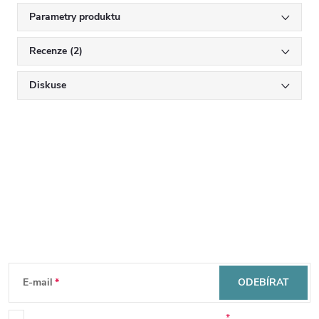
Parametry produktu
Recenze (2)
Diskuse
Mějte přehled o novinkách
a slevách
Z
á
E-mail
ODEBÍRAT
Souhlasím se zpracováním osobních údajů.