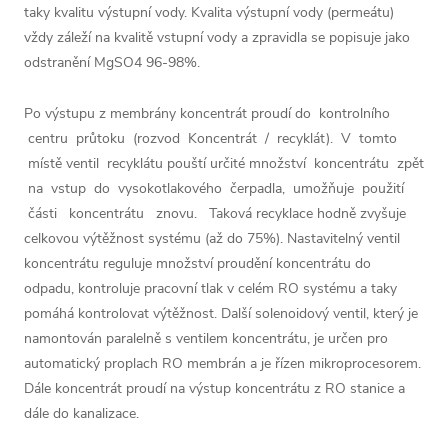
taky kvalitu výstupní vody. Kvalita výstupní vody (permeátu)
vždy záleží na kvalitě vstupní vody a zpravidla se popisuje jako
odstranění MgSO4 96-98%.
Po výstupu z membrány koncentrát proudí do kontrolního
centru průtoku (rozvod Koncentrát / recyklát). V tomto
místě ventil recyklátu pouští určité množství koncentrátu zpět
na vstup do vysokotlakového čerpadla, umožňuje použití
části koncentrátu znovu. Taková recyklace hodně zvyšuje
celkovou výtěžnost systému (až do 75%). Nastavitelný ventil
koncentrátu reguluje množství proudění koncentrátu do
odpadu, kontroluje pracovní tlak v celém RO systému a taky
pomáhá kontrolovat výtěžnost. Další solenoidový ventil, který je
namontován paralelně s ventilem koncentrátu, je určen pro
automatický proplach RO membrán a je řízen mikroprocesorem.
Dále koncentrát proudí na výstup koncentrátu z RO stanice a
dále do kanalizace.