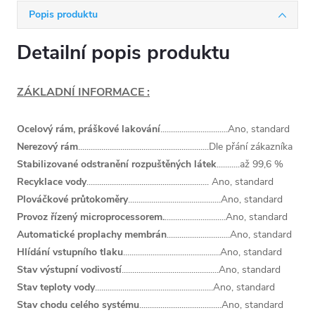
Popis produktu
Detailní popis produktu
ZÁKLADNÍ INFORMACE :
Ocelový rám, práškové lakování
................................Ano, standard
Nerezový rám
..............................................................Dle přání zákazníka
Stabilizované odstranění rozpuštěných látek
...........až 99,6 %
Recyklace vody
.......................................................... Ano, standard
Plováčkové průtokoměry
............................................Ano, standard
Provoz řízený microprocessorem.
.............................Ano, standard
Automatické proplachy membrán
..............................Ano, standard
Hlídání vstupního tlaku
..............................................Ano, standard
Stav výstupní vodivostí
..............................................Ano, standard
Stav teploty vody
........................................................Ano, standard
Stav chodu celého systému
.......................................Ano, standard