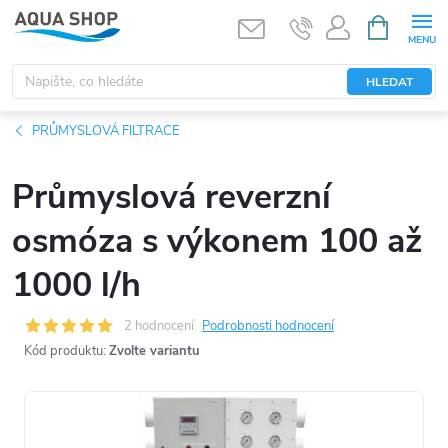
Přejít
NÁKUPNÍ
KOŠÍK
na
obsah
HLEDAT
PRŮMYSLOVÁ FILTRACE
Průmyslová reverzní
osmóza s výkonem 100 až
1000 l/h
2 hodnocení
Podrobnosti hodnocení
Kód produktu:
Zvolte variantu