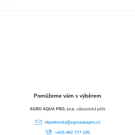
p
a
t
í
AGRO AQUA PRO, s.r.o.
objednavky
@
agroaquapro.cz
+420 482 777 100