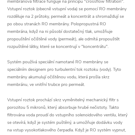
membránová filtrace funguje na principu "crossflow filtration".
Vstupní roztok (obecně vstupní voda) se pomocí RO membrány
rozděluje na 2 průtoky, permeát a koncentrát a shromažďují se
po obou stranách RO membrány. Polopropustná RO
membrána, když na ni působí dostatečný tlak, umožňuje
propouštění očištěné vody (permeát), ale odmítá propouštět
rozpuštěné látky, které se koncentrují v "koncentrátu".
Systém používá speciální namotané RO membrány se
speciálním designem pro turbulentní tok roztoku (vody). Tyto
membrány akumulují očištěnou vodu, která prošla skrz
membránu, ve vnitřní trubce pro permeát.
Vstupní roztok prochází skrz vyměnitelný mechanický filtr s
porozitou 5 mikronů, který absorbuje hrubé nečistoty. Takto
filtrována voda proudí do vstupního solenoidového ventilu, který
se otevírá, když je systém puštěný, a umožňuje dodávku vody
na vstup vysokotlakového čerpadla. Když je RO systém vypnut,