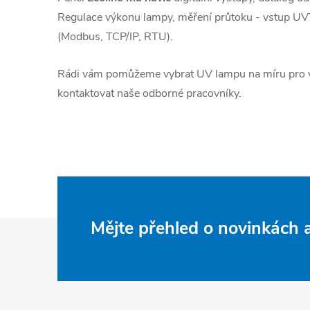
Regulace výkonu lampy, měření průtoku - vstup UVT
(Modbus, TCP/IP, RTU).
Rádi vám pomůžeme vybrat UV lampu na míru pro va
kontaktovat naše odborné pracovníky.
Z
Mějte přehled o novinkách
á
p