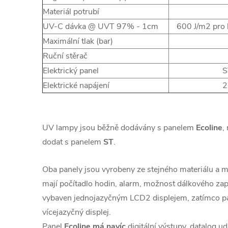
Materiál potrubí
UV-C dávka @ UVT 97% - 1cm
600 J/m2 pro 
Maximální tlak (bar)
Ruční stěrač
Elektrický panel
S
Elektrické napájení
2
UV lampy jsou běžně dodávány s panelem
Ecoline
,
dodat s panelem
ST
.
Oba panely jsou vyrobeny ze stejného materiálu a m
mají počítadlo hodin, alarm, možnost dálkového zapn
vybaven jednojazyčným LCD2 displejem, zatímco pa
vícejazyčný displej.
Panel
Ecoline má navíc
digitální výstupy, datalog u