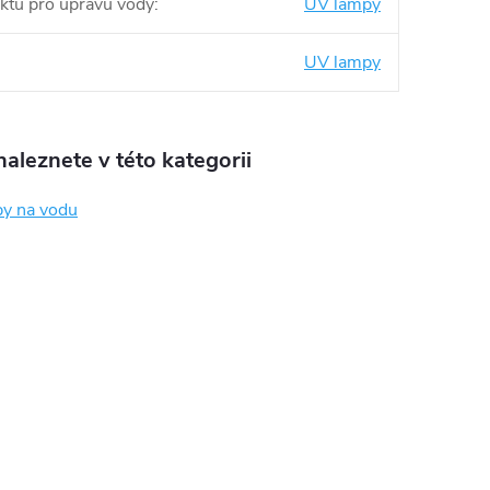
ktu pro úpravu vody
:
UV lampy
UV lampy
aleznete v této kategorii
y na vodu