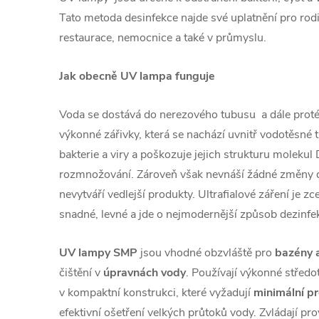
Tato metoda desinfekce najde své uplatnění pro rodi
restaurace, nemocnice a také v průmyslu.
Jak obecně UV lampa funguje
Voda se dostává do nerezového tubusu a dále prot
výkonné zářivky, která se nachází uvnitř vodotěsné tr
bakterie a viry a poškozuje jejich strukturu moleku
rozmnožování. Zároveň však nevnáší žádné změny 
nevytváří vedlejší produkty. Ultrafialové záření je z
snadné, levné a jde o nejmodernější způsob dezinfe
UV lampy SMP
jsou vhodné obzvláště pro
bazény a
čištění v
úpravnách
vody
. Používají výkonné stře
v kompaktní konstrukci, které vyžadují
minimální
pr
efektivní ošetření velkých průtoků vody. Zvládají pr