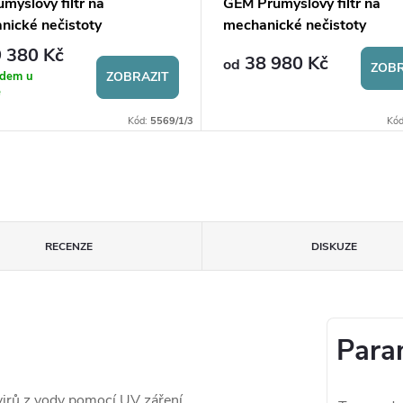
myslový filtr na
GEM Průmyslový filtr na
nické nečistoty
mechanické nečistoty
 380 Kč
38 980 Kč
od
ZOBR
adem u
ZOBRAZIT
e
Kód:
5569/1/3
Kó
RECENZE
DISKUZE
Para
virů z vody pomocí UV záření.