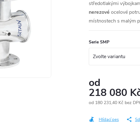
středotlakými výbojkam
nerezové
ocelové potrub
místnostech s malým 
Serie SMP
od
218 080 K
od
180 231,40 Kč
bez DP
Měrná
cena:
Hlídací pes
Sd