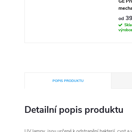
GE Prů
mecha
39
od
Skl
výrobc
POPIS PRODUKTU
Detailní popis produktu
UV lampy jsou určené k odstranění bakterií, cyst a 