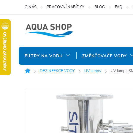
Přejít
O NÁS
PRACOVNÍ NABÍDKY
BLOG
FAQ
na
obsah
FILTRY NA VODU
ZMĚKČOVAČE VODY
DEZINFEKCE VODY
UV lampy
UV lampa S
Domů