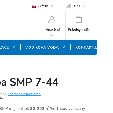
ODMÍNKY
OCHRANA OSOBNÍCH ÚDAJŮ
Čeština
CZK
NÁŠ SLOVENSKÝ E-SH
NÁKUPNÍ
KOŠÍK
Prázdný košík
Přihlášení
VAČE
VODÍKOVÁ VODA
KONTAKTUJTE NÁS
a SMP 7-44
ceno
Podrobnosti hodnocení
tu
3
SMP mají průtok
30-252m
/hod, jsou vybaveny