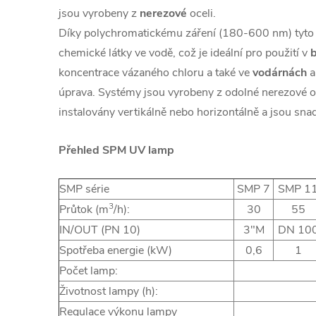
jsou vyrobeny z
nerezové
oceli.
Díky polychromatickému záření (180-600 nm) tyto 
chemické látky ve vodě, což je ideální pro použití v
koncentrace vázaného chloru a také ve
vodárnách
úprava. Systémy jsou vyrobeny z odolné nerezové 
instalovány vertikálně nebo horizontálně a jsou sna
Přehled SPM UV lamp
SMP série
SMP 7
SMP 1
3
Průtok (m
/h):
30
55
IN/OUT (PN 10)
3"M
DN 10
Spotřeba energie (kW)
0,6
1
Počet lamp:
Životnost lampy (h):
Regulace výkonu lampy