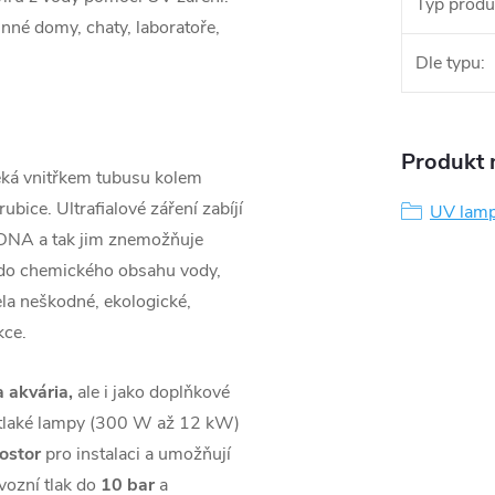
Typ produ
nné domy, chaty, laboratoře,
Dle typu
:
Produkt n
éká vnitřkem tubusu kolem
ubice. Ultrafialové záření zabíjí
UV lamp
l DNA a tak jim znemožňuje
do chemického obsahu vody,
cela neškodné, ekologické,
kce.
 akvária,
ale i jako doplňkové
dotlaké lampy (300 W až 12 kW)
ostor
pro instalaci a umožňují
ovozní tlak do
10 bar
a