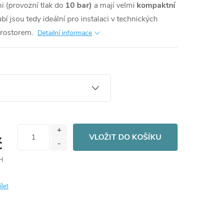
i (provozní tlak do
10 bar)
a mají velmi
kompaktní
í jsou tedy ideální pro instalaci v technických
prostorem.
Detailní informace
VLOŽIT DO KOŠÍKU
č
H
ílet