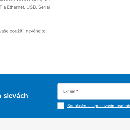
 a Ethernet, USB, Serial
še použití, neváhejte
E-mail
a slevách
Souhlasím se zpracováním osobníc