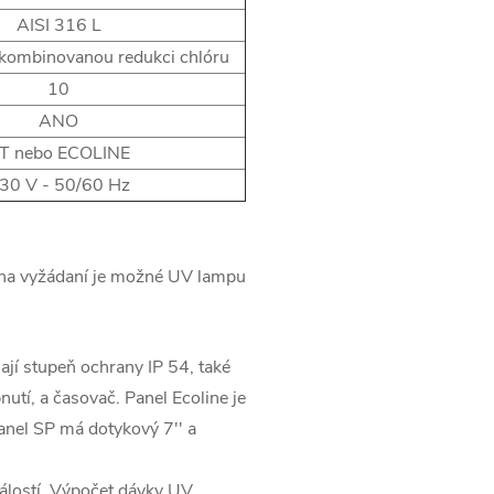
AISI 316 L
kombinovanou redukci chlóru
10
ANO
T nebo ECOLINE
30 V - 50/60 Hz
 na vyžádaní je možné UV lampu
ají stupeň ochrany IP 54, také
utí, a časovač. Panel Ecoline je
nel SP má dotykový 7'' a
dálostí, Výpočet dávky UV,