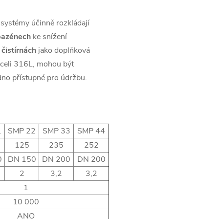
systémy účinně rozkládají
bazénech
ke snížení
a
čistírnách
jako doplňková
oceli 316L, mohou být
dno přístupné pro údržbu.
1
SMP 22
SMP 33
SMP 44
125
235
252
0
DN 150
DN 200
DN 200
2
3,2
3,2
1
10 000
ANO