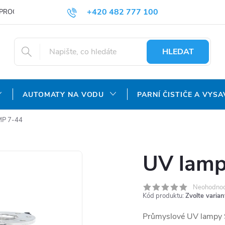
+420 482 777 100
PROČ NAKUPOVAT U NÁS?
DOPRAVA A PLATBA
OBCHODNÍ P
objednavky@agroaquapro.cz
HLEDAT
AUTOMATY NA VODU
PARNÍ ČISTIČE A VYSA
MP 7-44
UV lamp
Neohodno
Kód produktu:
Zvolte varian
Průmyslové UV lampy 