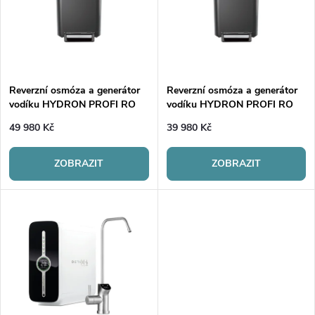
p
Abecedně
n
i
í
s
p
Reverzní osmóza a generátor
Reverzní osmóza a generátor
vodíku HYDRON PROFI RO
vodíku HYDRON PROFI RO
p
(předváděcí kus)
r
49 980 Kč
39 980 Kč
r
o
ZOBRAZIT
ZOBRAZIT
o
d
d
u
u
k
k
t