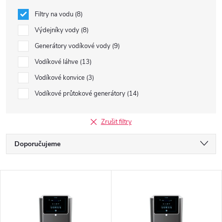
Filtry na vodu
8
Výdejníky vody
8
Generátory vodíkové vody
9
Vodíkové láhve
13
Vodíkové konvice
3
Vodíkové průtokové generátory
14
Zrušit filtry
Ř
Doporučujeme
a
Nejlevnější
V
Nejdražší
z
ý
Nejprodávanější
e