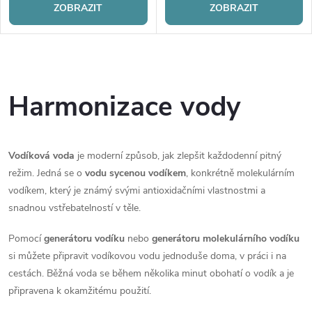
ZOBRAZIT
ZOBRAZIT
O
v
Harmonizace vody
l
á
Vodíková voda
je moderní způsob, jak zlepšit každodenní pitný
režim. Jedná se o
vodu sycenou vodíkem
, konkrétně molekulárním
d
vodíkem, který je známý svými antioxidačními vlastnostmi a
a
snadnou vstřebatelností v těle.
c
Pomocí
generátoru vodíku
nebo
generátoru molekulárního vodíku
si můžete připravit vodíkovou vodu jednoduše doma, v práci i na
í
cestách. Běžná voda se během několika minut obohatí o vodík a je
p
připravena k okamžitému použití.