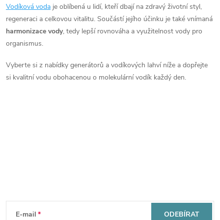
r
Vodíková voda
je oblíbená u lidí, kteří dbají na zdravý životní styl,
regeneraci a celkovou vitalitu. Součástí jejího účinku je také vnímaná
v
harmonizace vody
, tedy lepší rovnováha a využitelnost vody pro
k
organismus.
y
Vyberte si z nabídky generátorů a vodíkových lahví níže a dopřejte
si kvalitní vodu obohacenou o molekulární vodík každý den.
v
ý
p
i
s
Mějte přehled o novinkách
u
a slevách
Z
á
E-mail
ODEBÍRAT