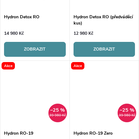
t
ů
ů
Hydron Detox RO
Hydron Detox RO (předváděcí
kus)
14 980 Kč
12 980 Kč
ZOBRAZIT
ZOBRAZIT
Akce
Akce
–25 %
–25 %
39 980 Kč
39 980 Kč
Hydron RO-19
Hydron RO-19 Zero