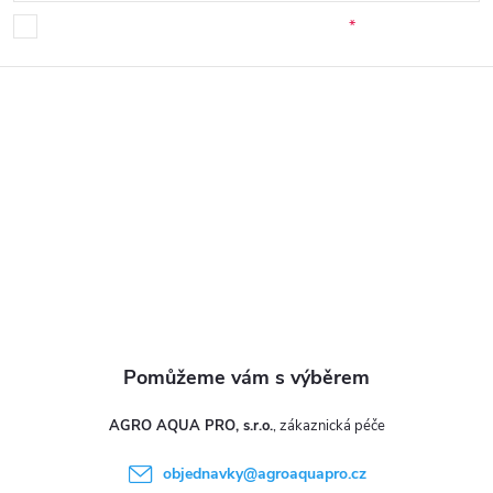
p
Souhlasím se zpracováním osobních údajů.
a
t
í
AGRO AQUA PRO, s.r.o.
objednavky
@
agroaquapro.cz