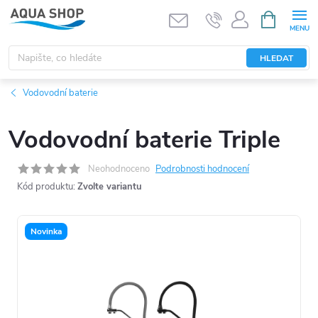
Přejít
NÁKUPNÍ
KOŠÍK
na
obsah
HLEDAT
Vodovodní baterie
Vodovodní baterie Triple
Neohodnoceno
Podrobnosti hodnocení
Kód produktu:
Zvolte variantu
Novinka