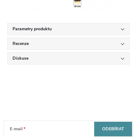
Parametry produktu
Recenze
Diskuse
Mějte přehled o novinkách
a slevách
Z
á
E-mail
ODEBÍRAT