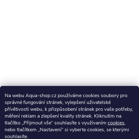
Na webu Aqua-shop.cz používáme cookies soubory pro
správné fungování stránek, vylepšení uživatelské
přívětivosti webu, k přizpůsobení stránek pro vaše potřeby,
měření reklam a zlepšení kvality stránek. Kliknutím na
tlačítko „Přijmout vše“ souhlasíte s využívaním
cookies
,
nebo tlačítkem „Nastavení“ si vyberte cookies, se kterými
souhlasíte.