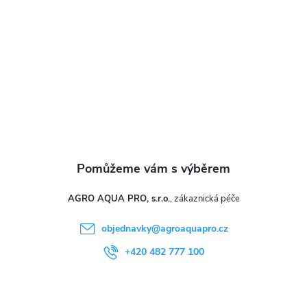
t
í
AGRO AQUA PRO, s.r.o.
objednavky
@
agroaquapro.cz
+420 482 777 100