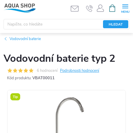
Přejít
NÁKUPNÍ
KOŠÍK
na
obsah
HLEDAT
Vodovodní baterie
Vodovodní baterie typ 2
6 hodnocení
Podrobnosti hodnocení
Kód produktu:
VBAT00011
Tip