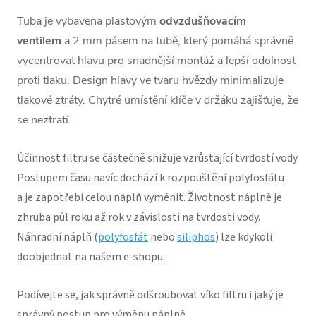
Tuba je vybavena plastovým
odvzdušňovacím
ventilem
a 2 mm pásem na tubě, který pomáhá správně
vycentrovat hlavu pro snadnější montáž a lepší odolnost
proti tlaku. Design hlavy ve tvaru hvězdy minimalizuje
tlakové ztráty. Chytré umístění klíče v držáku zajišťuje, že
se neztratí.
Účinnost filtru se částečně snižuje vzrůstající tvrdostí vody.
Postupem času navíc dochází k rozpouštění polyfosfátu
a je zapotřebí celou náplň vyměnit. Životnost náplně je
zhruba půl roku až rok v závislosti na tvrdosti vody.
Náhradní náplň (
polyfosfát
nebo
siliphos
) lze kdykoli
doobjednat na našem e-shopu.
Podívejte se, jak správně odšroubovat víko filtru i jaký je
správný postup pro výměnu náplně.