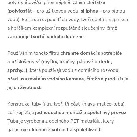
polyfosfátové/siliphos náplně. Chemická látka
(
polyfosfát
– pro užitkovou vodu,
siliphos
– pro pitnou
vodu), která se rozpouští do vody, tvoří spolu s vápníkem
a hořčíkem komplexní rozpuštěné sloučeniny, čímž
zabraňuje tvorbě vodního kamene
.
Používáním tohoto filtru
chráníte domácí spotřebiče
a příslušenství (myčky, pračky, pákové baterie,
sprchy...)
, která používají vodu z domácího rozvodu,
před usazováním vodního kamene, čímž se prodlužuje
jejich životnost
.
Konstrukci tuby filtru tvoří tři části (hlava-matice-tuba),
což zajišťuje
jednoduchou montáž a spolehlivý provoz
.
Tuba je vyrobena z odolného PET materiálu, který
garantuje
dlouhou životnost a spolehlivost
.