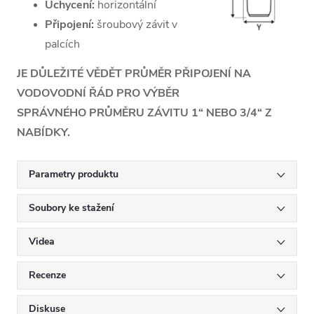
Uchycení:
horizontální
Jednoduchá
Připojení:
šroubový závit v
výměna náplně
palcích
a dlouhá
životnost (6 -
JE DŮLEŽITÉ VĚDĚT PRŮMĚR PŘIPOJENÍ NA
12 měsíců nebo
VODOVODNÍ ŘÁD PRO VÝBĚR
100 000 litrů)
SPRÁVNÉHO PRŮMĚRU ZÁVITU 1“ NEBO 3/4“ Z
Menší tlaková
NABÍDKY.
ztráta díky
hvězdicovité
Parametry produktu
konstrukci
Soubory ke stažení
hlavy
Chytré umístění
Videa
klíče v držáku
zabraňuje jeho
Recenze
ztrátě
2 mm pásek na
Diskuse