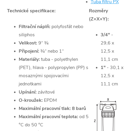
Tuba filtru PX
ECO s
Technické specifikace:
Rozměry
převlečnou
(Z×X×Y):
maticí
Filtrační náplň:
polyfosfát nebo
Tuba s náplní
siliphos
3/4"
-
(
polyfosfát
nebo
Velikost:
9“ ¾
29,6 x
siliphos
)
Připojení:
¾“ nebo 1“
12,5 x
Materiály:
tuba - polyethylen
11,1 cm
Klíčové vlastnosti:
(PET), hlava - polypropylen (PP) s
1"
- 30,1 x
mosaznými spojovacími
12,5 x
Ochrana
jednotkami
11,1 cm
veškerých
Upínání:
závitové
technologií
O-kroužek:
EPDM
připojených
Maximální pracovní tlak:
8 barů
k rozvodu vody
Maximální pracovní teplota:
od 5
před vodním
°C do 50 °C
kamenem