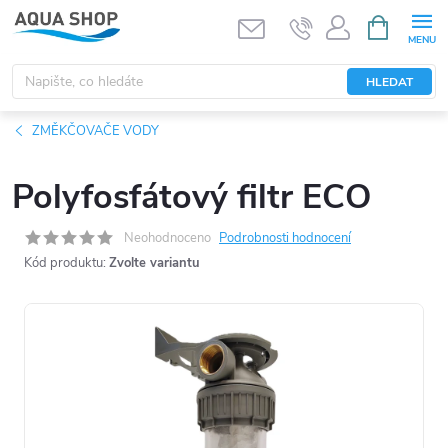
Přejít
NÁKUPNÍ
KOŠÍK
na
obsah
HLEDAT
ZMĚKČOVAČE VODY
Polyfosfátový filtr ECO
Neohodnoceno
Podrobnosti hodnocení
Kód produktu:
Zvolte variantu