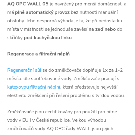
AQ OPC WALL 05
je navržený pro menší domácnosti a
má
plně automatický provoz
bez nutnosti manuální
obsluhy. Jeho nesporná výhoda je ta, že při nedostatku
místa v místnosti se jednoduše zavěsí
na zeď nebo
do
skříňky
pod kuchyňskou linku
.
Regenerace a filtrační náplň
Regenerační sůl
se do změkčovače doplňuje 1x za 1-2
měsíce dle spotřebované vody. Změkčovače pracují s
katexovou filtrační náplní
, která představuje nejvyšší
efektivitu změkčení při řešení problému s tvrdou vodou.
Změkčovače jsou certifikovány pro použití pro pitné
vody v EU i v České republice. Velkou výhodou
změkčovačů vody AQ OPC řady WALL jsou jejich