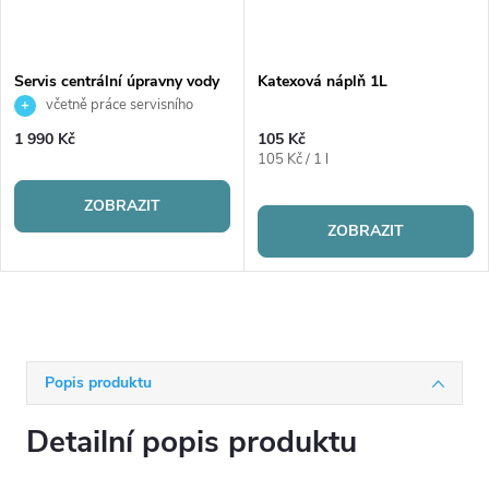
DARMA
Servis centrální úpravny vody
Katexová náplň 1L
včetně práce servisního
technika
1 990 Kč
105 Kč
Měrná
105 Kč / 1 l
cena:
ZOBRAZIT
ZOBRAZIT
Popis produktu
Detailní popis produktu