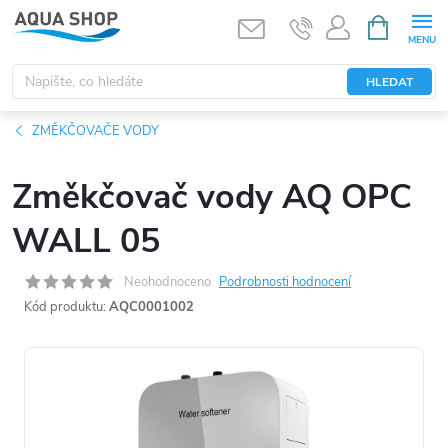
Přejít
NÁKUPNÍ
KOŠÍK
na
obsah
HLEDAT
ZMĚKČOVAČE VODY
Změkčovač vody AQ OPC
WALL 05
Neohodnoceno
Podrobnosti hodnocení
Kód produktu:
AQC0001002