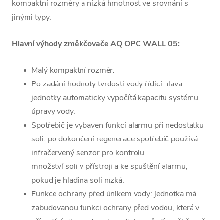
kompaktní rozměry a nízká hmotnost ve srovnání s
jinými typy.
Hlavní výhody změkčovače AQ OPC WALL 05:
Malý kompaktní rozměr.
Po zadání hodnoty tvrdosti vody řídicí hlava
jednotky automaticky vypočítá kapacitu systému
úpravy vody.
Spotřebič je vybaven funkcí alarmu při nedostatku
soli: po dokončení regenerace spotřebič používá
infračervený senzor pro kontrolu
množství soli v přístroji a ke spuštění alarmu,
pokud je hladina soli nízká.
Funkce ochrany před únikem vody: jednotka má
zabudovanou funkci ochrany před vodou, která v