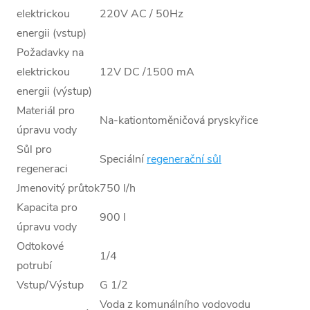
elektrickou
220V AC / 50Hz
energii (vstup)
Požadavky na
elektrickou
12V DC /1500 mA
energii (výstup)
Materiál pro
Na-kationtoměničová pryskyřice
úpravu vody
Sůl pro
Speciální
regenerační sůl
regeneraci
Jmenovitý průtok
750 l/h
Kapacita pro
900 l
úpravu vody
Odtokové
1/4
potrubí
Vstup/Výstup
G 1/2
Voda z komunálního vodovodu