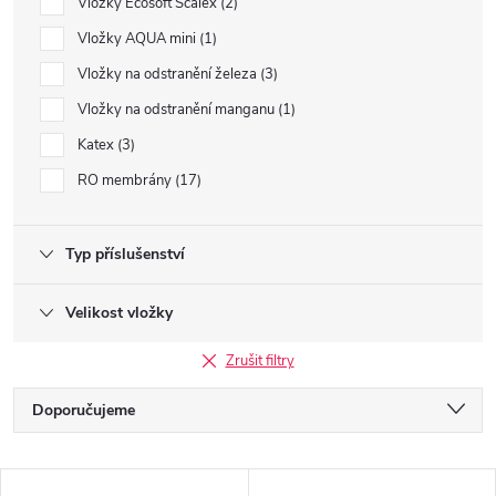
Vložky Ecosoft Scalex
2
Vložky AQUA mini
1
Vložky na odstranění železa
3
Vložky na odstranění manganu
1
Katex
3
RO membrány
17
Typ příslušenství
Velikost vložky
Zrušit filtry
Ř
Doporučujeme
a
Nejlevnější
V