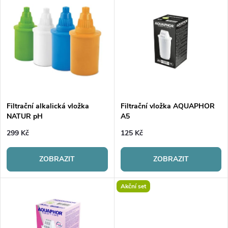
Nejdražší
z
ý
Nejprodávanější
e
p
Abecedně
n
i
í
s
p
Filtrační alkalická vložka
Filtrační vložka AQUAPHOR
NATUR pH
A5
p
r
299 Kč
125 Kč
r
o
ZOBRAZIT
ZOBRAZIT
o
d
Akční set
d
u