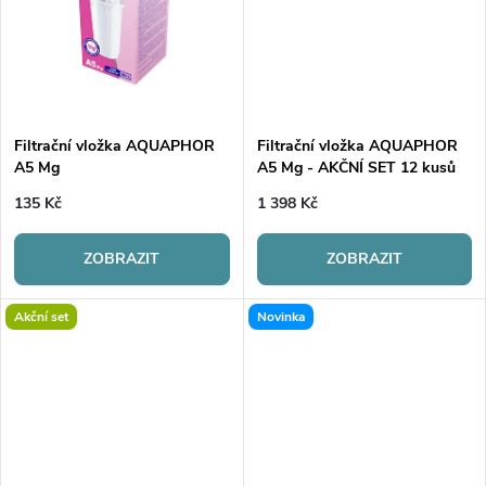
u
k
k
t
t
ů
ů
Filtrační vložka AQUAPHOR
Filtrační vložka AQUAPHOR
A5 Mg
A5 Mg - AKČNÍ SET 12 kusů
135 Kč
1 398 Kč
ZOBRAZIT
ZOBRAZIT
Akční set
Novinka