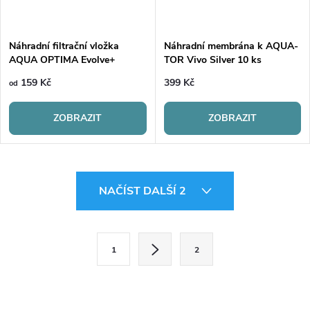
Náhradní filtrační vložka
Náhradní membrána k AQUA-
AQUA OPTIMA Evolve+
TOR Vivo Silver 10 ks
159 Kč
399 Kč
od
ZOBRAZIT
ZOBRAZIT
O
NAČÍST DALŠÍ 2
v
l
S
1
2
t
á
r
d
á