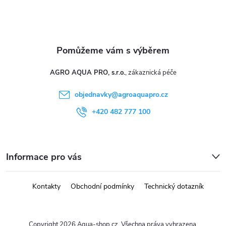
i
s
u
AGRO AQUA PRO, s.r.o.
objednavky
@
agroaquapro.cz
+420 482 777 100
Informace pro vás
Kontakty
Obchodní podmínky
Technický dotazník
Copyright 2026
Aqua-shop.cz
. Všechna práva vyhrazena.