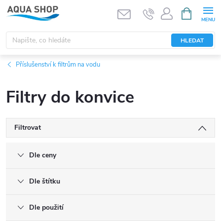
Přejít
NÁKUPNÍ
KOŠÍK
na
obsah
HLEDAT
Příslušenství k filtrům na vodu
Filtry do konvice
Filtrovat
Dle ceny
Dle štítku
Dle použití