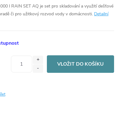
00 l RAIN SET AQ je set pro skladování a využití dešťové
hradě či pro užitkový rozvod vody v domácnosti.
Detailní
stupnost
VLOŽIT DO KOŠÍKU
ílet