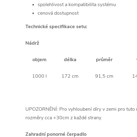
spolehlivost a kompatibilita systému
cenová dostupnost
Technické specifikace setu:
Nádrž
objem
délka
průměr
1000 l
172 cm
91,5 cm
1
UPOZORNĚNÍ: Pro vyhloubení díry v zemi pro tuto n
rozměry cca +30cm z každé strany.
Zahradní ponorné čerpadlo