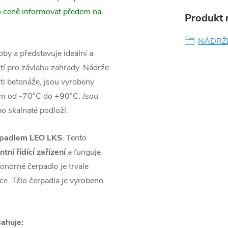
o ceně informovat předem na
Produkt n
NÁDRŽ
roby a představuje ideální a
ití pro závlahu zahrady. Nádrže
i betonáže, jsou vyrobeny
tám od -70°C do +90°C. Jsou
o skalnaté podloží.
rpadlem
LEO LKS
. Tento
tní řídící zařízení
a funguje
onorné čerpadlo je trvale
ce. Tělo čerpadla je vyrobeno
ahuje: