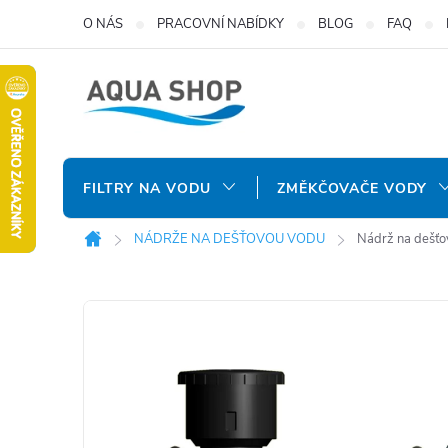
Přejít
O NÁS
PRACOVNÍ NABÍDKY
BLOG
FAQ
na
obsah
FILTRY NA VODU
ZMĚKČOVAČE VODY
NÁDRŽE NA DEŠŤOVOU VODU
Nádrž na dešťo
Domů