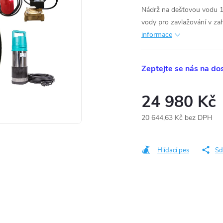
Nádrž na dešťovou vodu 10
vody pro zavlažování v za
informace
Zeptejte se nás na do
24 980 Kč
20 644,63 Kč bez DPH
Měrná
cena:
Hlídací pes
Sd