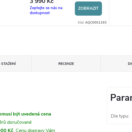
3 990 Kč
Zeptejte se nás na
ZOBRAZIT
dostupnost
Kód:
AQC0001193
 STAŽENÍ
RECENZE
D
Para
emusí být uvedená cena
Dle typu
:
měrů doručované
000 Kč
. Cenu dopravy Vám