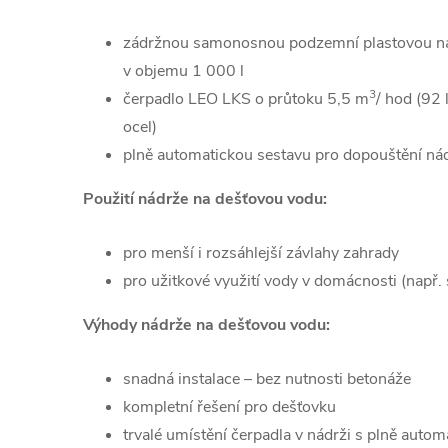
zádržnou samonosnou podzemní plastovou ná
v objemu 1 000 l
3
čerpadlo LEO LKS o průtoku 5,5 m
/ hod (92
ocel)
plně automatickou sestavu pro dopouštění nád
Použití nádrže na dešťovou vodu:
pro menší i rozsáhlejší závlahy zahrady
pro užitkové využití vody v domácnosti (např
Výhody nádrže na dešťovou vodu:
snadná instalace – bez nutnosti betonáže
kompletní řešení pro dešťovku
trvalé umístění čerpadla v nádrži s plně aut