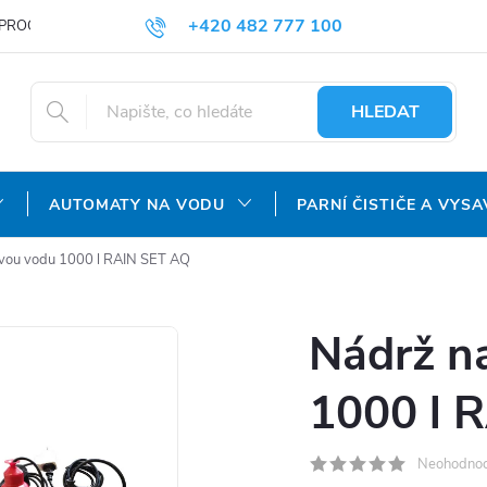
+420 482 777 100
PROČ NAKUPOVAT U NÁS?
DOPRAVA A PLATBA
OBCHODNÍ P
objednavky@agroaquapro.cz
HLEDAT
AUTOMATY NA VODU
PARNÍ ČISTIČE A VYSA
vou vodu 1000 l RAIN SET AQ
Nádrž n
1000 l 
Neohodno