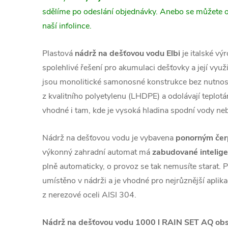
sdělíme po odeslání objednávky. Anebo se můžete 
naší infolince.
Plastová
nádrž na dešťovou vodu Elbi
je italské vý
spolehlivé řešení pro akumulaci dešťovky a její využ
jsou monolitické samonosné konstrukce bez nutnost
z kvalitního polyetylenu (LHDPE) a odolávají teplo
vhodné i tam, kde je vysoká hladina spodní vody neb
Nádrž na dešťovou vodu je vybavena
ponorným če
výkonný zahradní automat má
zabudované inteligen
plně automaticky, o provoz se tak nemusíte starat. P
umístěno v nádrži a je vhodné pro nejrůznější aplika
z nerezové oceli AISI 304.
Nádrž na dešťovou vodu 1000 l RAIN SET AQ obs