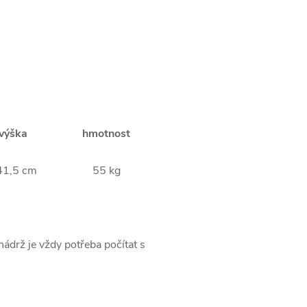
výška
hmotnost
41,5 cm
55 kg
ádrž je vždy potřeba počítat s