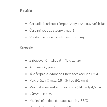
Použití
Čerpadlo je určeno k čerpání vody bez abrazivních část
Čerpání vody ze studny a nádrží
Vhodné pro menší zavlažovací systémy
Čerpadlo
Zabudované inteligentní řídící zařízení
Automatický provoz
Tělo čerpadla vyrobeno z nerezové oceli AISI 304
Max. průtok Q max: 5,5 m3/ hod (92 l/min)
Max. výtlačná výška H max: 45 m (tlak vody 4,5 bar)
Výkon: 1 100 W
Maximální teplota čerpané kapaliny: 35°C