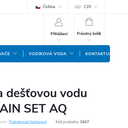
ODMÍNKY
OCHRANA OSOBNÍCH ÚDAJŮ
Čeština
CZK
NÁŠ SLOVENSKÝ E-SH
NÁKUPNÍ
KOŠÍK
Prázdný košík
Přihlášení
VAČE
VODÍKOVÁ VODA
KONTAKTUJTE NÁS
a dešťovou vodu
RAIN SET AQ
ceno
Podrobnosti hodnocení
Kód produktu:
1847