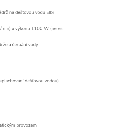
drž na dešťovou vodu Elbi
 l/min) a výkonu 1100 W (nerez
rže a čerpání vody
. splachování dešťovou vodou)
omatickým provozem