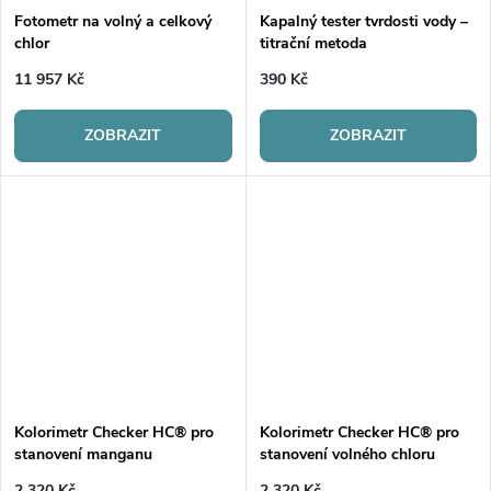
ů
ů
Fotometr na volný a celkový
Kapalný tester tvrdosti vody –
chlor
titrační metoda
11 957 Kč
390 Kč
ZOBRAZIT
ZOBRAZIT
Kolorimetr Checker HC® pro
Kolorimetr Checker HC® pro
stanovení manganu
stanovení volného chloru
2 320 Kč
2 320 Kč