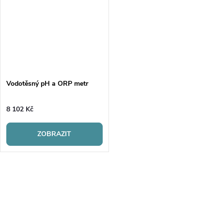
Vodotěsný pH a ORP metr
8 102 Kč
ZOBRAZIT
O
v