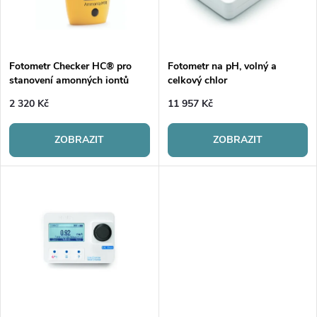
n
i
í
s
p
Fotometr Checker HC® pro
Fotometr na pH, volný a
stanovení amonných iontů
celkový chlor
p
(střední rozsah)
r
2 320 Kč
11 957 Kč
r
o
ZOBRAZIT
ZOBRAZIT
o
d
d
u
u
k
k
t
t