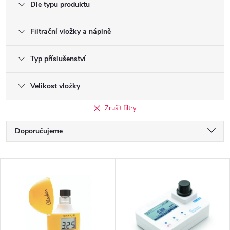
Dle typu produktu
Filtrační vložky a náplně
Typ příslušenství
Velikost vložky
Zrušit filtry
Ř
Doporučujeme
a
Nejlevnější
V
Nejdražší
z
ý
Nejprodávanější
e
p
Abecedně