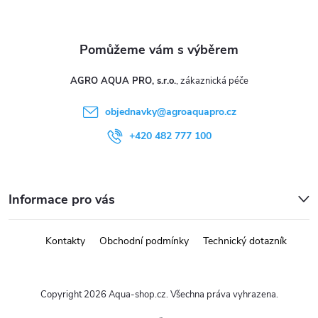
ý
p
i
AGRO AQUA PRO, s.r.o.
s
objednavky
@
agroaquapro.cz
u
+420 482 777 100
Informace pro vás
Kontakty
Obchodní podmínky
Technický dotazník
Copyright 2026
Aqua-shop.cz
. Všechna práva vyhrazena.