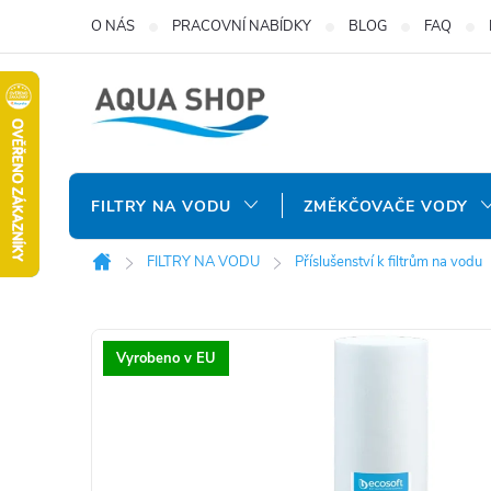
Přejít
O NÁS
PRACOVNÍ NABÍDKY
BLOG
FAQ
na
obsah
FILTRY NA VODU
ZMĚKČOVAČE VODY
FILTRY NA VODU
Příslušenství k filtrům na vodu
Domů
Vyrobeno v EU