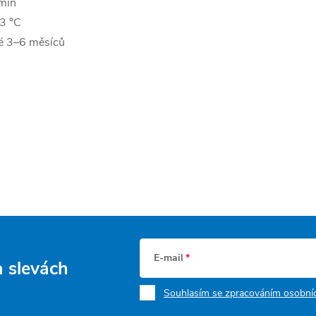
/min
43 °C
é 3–6 měsíců
E-mail
a slevách
Souhlasím se zpracováním osobníc