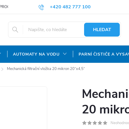
+420 482 777 100
PROČ NAKUPOVAT U NÁS?
DOPRAVA A PLATBA
OBCHODNÍ P
objednavky@agroaquapro.cz
HLEDAT
AUTOMATY NA VODU
PARNÍ ČISTIČE A VYSA
Mechanická filtrační vložka 20 mikron 20“x4,5“
Mechanic
20 mikr
Neohodno