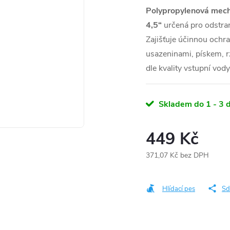
Polypropylenová mecha
4,5“
určená pro odstran
Zajišťuje účinnou ochra
usazeninami, pískem, 
dle kvality vstupní vody
Skladem do 1 - 3 
449 Kč
371,07 Kč bez DPH
Měrná
cena:
Hlídací pes
Sd