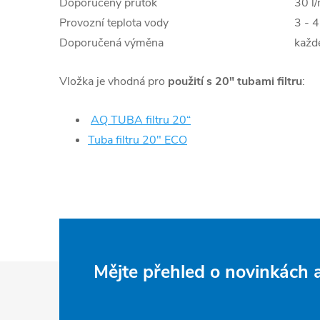
Doporučený průtok
30 l
Provozní teplota vody
3 - 
Doporučená výměna
každ
Vložka je vhodná pro
použití s 20" tubami filtru
:
AQ TUBA filtru 20“
Tuba filtru 20" ECO
Z
Mějte přehled o novinkách
á